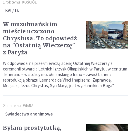
1 rok temu
KOŚCIÓŁ
KAI / tk
W muzułmańskim
mieście uczczono
Chrystusa. To odpowiedź
na "Ostatnią Wieczerzę"
z Paryża
W odpowiedzi na prześmiewczą scenę Ostatniej Wieczerzy z
ceremonii otwarcia Letnich Igrzysk Olimpijskich w Paryżu, w centrum
Teheranu – w stolicy muzułmańskiego Iranu – zawisł baner z
reprodukcją obrazu Leonarda da Vinci i napisem: "Zaprawdę,
Mesjasz, Jezus Chrystus, Syn Maryi, jest wysłannikiem Boga".
2 lata temu
WIARA
Świadectwo anonimowe
Byłam prostytutką,