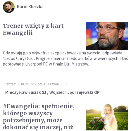
Karol Kleczka
Trener wzięty z kart
Ewangelii
Gdy pytają go o najważniejszego człowieka na świecie, odpowiada
"Jezus Chrystus". Pragnie zmieniać niedowiarków w wierzących. Dziś
poprowadzi Liverpool FC w finale Ligi Mistrzów.
7 lat temu
KOMENTARZE DO EWANGELII
Mieczysław Łusiak SJ / Wojciech Jędrzejewski OP
#Ewangelia: spełnienie,
którego wszyscy
potrzebujemy, może
dokonać się inaczej, niż