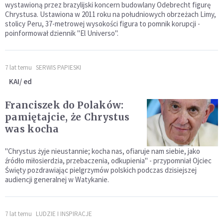
wystawioną przez brazylijski koncern budowlany Odebrecht figurę
Chrystusa. Ustawiona w 2011 roku na południowych obrzeżach Limy,
stolicy Peru, 37-metrowej wysokości figura to pomnik korupcji -
poinformował dziennik "El Universo".
7 lat temu
SERWIS PAPIESKI
KAI/ ed
Franciszek do Polaków:
pamiętajcie, że Chrystus
was kocha
"Chrystus żyje nieustannie; kocha nas, ofiaruje nam siebie, jako
źródło miłosierdzia, przebaczenia, odkupienia" - przypomniał Ojciec
Święty pozdrawiając pielgrzymów polskich podczas dzisiejszej
audiencji generalnej w Watykanie.
7 lat temu
LUDZIE I INSPIRACJE