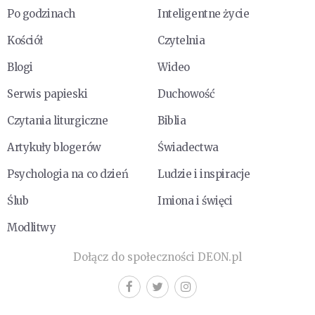
Po godzinach
Inteligentne życie
Kościół
Czytelnia
Blogi
Wideo
Serwis papieski
Duchowość
Czytania liturgiczne
Biblia
Artykuły blogerów
Świadectwa
Psychologia na co dzień
Ludzie i inspiracje
Ślub
Imiona i święci
Modlitwy
Dołącz do społeczności DEON.pl