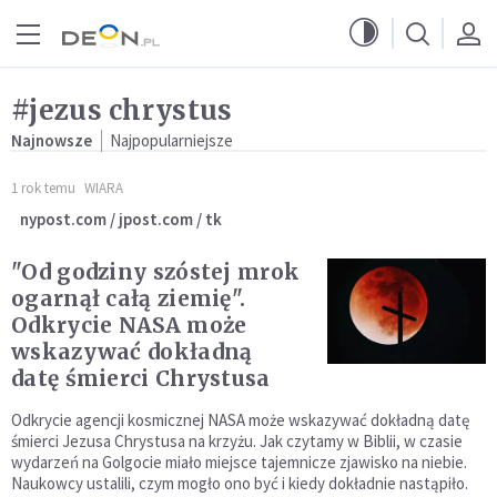
Przejdź do menu głównego
Przejdź do treści
#jezus chrystus
Najnowsze
Najpopularniejsze
1 rok temu
WIARA
nypost.com / jpost.com / tk
"Od godziny szóstej mrok
ogarnął całą ziemię".
Odkrycie NASA może
wskazywać dokładną
datę śmierci Chrystusa
Odkrycie agencji kosmicznej NASA może wskazywać dokładną datę
śmierci Jezusa Chrystusa na krzyżu. Jak czytamy w Biblii, w czasie
wydarzeń na Golgocie miało miejsce tajemnicze zjawisko na niebie.
Naukowcy ustalili, czym mogło ono być i kiedy dokładnie nastąpiło.