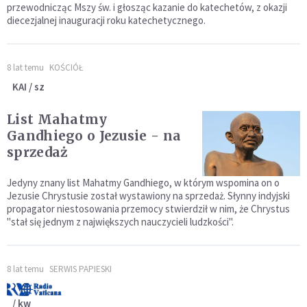
przewodnicząc Mszy św. i głosząc kazanie do katechetów, z okazji
diecezjalnej inauguracji roku katechetycznego.
8 lat temu
KOŚCIÓŁ
KAI / sz
List Mahatmy
Gandhiego o Jezusie - na
sprzedaż
Jedyny znany list Mahatmy Gandhiego, w którym wspomina on o
Jezusie Chrystusie został wystawiony na sprzedaż. Słynny indyjski
propagator niestosowania przemocy stwierdził w nim, że Chrystus
"stał się jednym z największych nauczycieli ludzkości".
8 lat temu
SERWIS PAPIESKI
/ kw