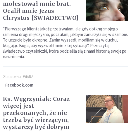
molestował mnie brat.
Ocalił mnie Jezus
Chrystus [ŚWIADECTWO]
"Pierwszego klienta jakoś przetrwałam, ale gdy dotknął mojego
ramienia drugi mężczyzna, poczułam, jakbym zanurzyła się w szambie.
To uczucie było okropne. Zanim wyszedł, modliłam się w duchu,
błagając Boga, aby wyzwolił mnie z tej sytuacji". Przeczytaj
świadectwo czytelniczki, która podzieliła się z nami historią swojego
nawrócenia.
2 lata temu
WIARA
Facebook.com
Ks. Węgrzyniak: Coraz
więcej jest
przekonanych, że nie
trzeba być wierzącym,
wystarczy być dobrym