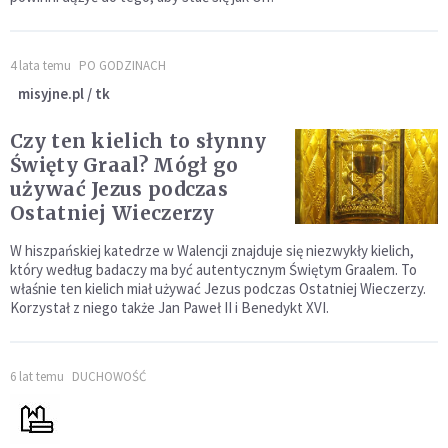
4 lata temu
PO GODZINACH
misyjne.pl / tk
Czy ten kielich to słynny
Święty Graal? Mógł go
używać Jezus podczas
Ostatniej Wieczerzy
W hiszpańskiej katedrze w Walencji znajduje się niezwykły kielich,
który według badaczy ma być autentycznym Świętym Graalem. To
właśnie ten kielich miał używać Jezus podczas Ostatniej Wieczerzy.
Korzystał z niego także Jan Paweł II i Benedykt XVI.
6 lat temu
DUCHOWOŚĆ