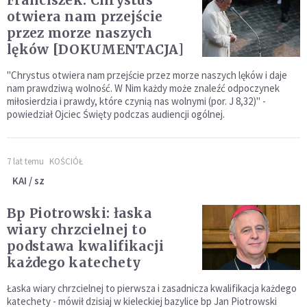
Franciszek: Chrystus
otwiera nam przejście
przez morze naszych
lęków [DOKUMENTACJA]
"Chrystus otwiera nam przejście przez morze naszych lęków i daje
nam prawdziwą wolność. W Nim każdy może znaleźć odpoczynek
miłosierdzia i prawdy, które czynią nas wolnymi (por. J 8,32)" -
powiedział Ojciec Święty podczas audiencji ogólnej.
7 lat temu
KOŚCIÓŁ
KAI / sz
Bp Piotrowski: łaska
wiary chrzcielnej to
podstawa kwalifikacji
każdego katechety
Łaska wiary chrzcielnej to pierwsza i zasadnicza kwalifikacja każdego
katechety - mówił dzisiaj w kieleckiej bazylice bp Jan Piotrowski