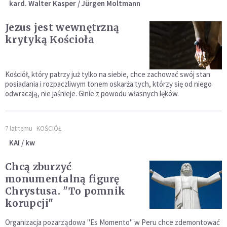
kard. Walter Kasper / Jürgen Moltmann
Jezus jest wewnętrzną
krytyką Kościoła
Kościół, który patrzy już tylko na siebie, chce zachować swój stan
posiadania i rozpaczliwym tonem oskarża tych, którzy się od niego
odwracają, nie jaśnieje. Ginie z powodu własnych lęków.
7 lat temu
KOŚCIÓŁ
KAI / kw
Chcą zburzyć
monumentalną figurę
Chrystusa. "To pomnik
korupcji"
Organizacja pozarządowa "Es Momento" w Peru chce zdemontować