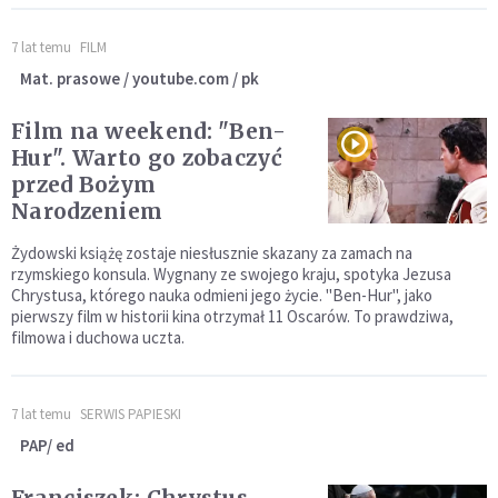
7 lat temu
FILM
Mat. prasowe / youtube.com / pk
Film na weekend: "Ben-
Hur". Warto go zobaczyć
przed Bożym
Narodzeniem
Żydowski książę zostaje niesłusznie skazany za zamach na
rzymskiego konsula. Wygnany ze swojego kraju, spotyka Jezusa
Chrystusa, którego nauka odmieni jego życie. "Ben-Hur", jako
pierwszy film w historii kina otrzymał 11 Oscarów. To prawdziwa,
filmowa i duchowa uczta.
7 lat temu
SERWIS PAPIESKI
PAP/ ed