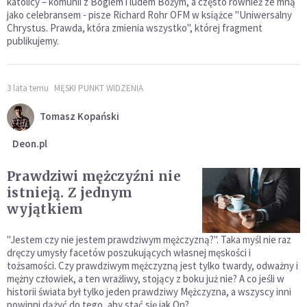
katolicy – komunii z Bogiem i ludem Bożym, a często również ze mną
jako celebransem - pisze Richard Rohr OFM w książce "Uniwersalny
Chrystus. Prawda, która zmienia wszystko", której fragment
publikujemy.
3 lata temu
MĘSKI PUNKT WIDZENIA
Tomasz Kopański
Deon.pl
Prawdziwi mężczyźni nie
istnieją. Z jednym
wyjątkiem
"Jestem czy nie jestem prawdziwym mężczyzną?". Taka myśl nie raz
dręczy umysły facetów poszukujących własnej męskości i
tożsamości. Czy prawdziwym mężczyzną jest tylko twardy, odważny i
mężny człowiek, a ten wrażliwy, stojący z boku już nie? A co jeśli w
historii świata był tylko jeden prawdziwy Mężczyzna, a wszyscy inni
powinni dążyć do tego, aby stać się jak On?