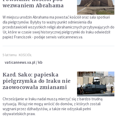
wezwaniem Abrahama
W miejscu urodzin Abrahama ma powstać kościół oraz sala spotkań
dla pielgrzymów. Byłyby to ważny punkt odniesienia dla
przedstawicieli wszystkich religii abrahamicznych przybywających do
Ur, które w czasie swej historycznej pielgrzymki do Iraku odwiedził
papież Franciszek - podaje serwis vaticannews.va.
5 lat temu
KOŚCIÓŁ
vaticannews.va.pl / kb
Kard. Sako: papieska
pielgrzymka do Iraku nie
zaowocowała zmianami
Chrześcijanie w Iraku nadal muszą mierzyć się z bardzo trudną
sytuacją. Wciąż nie mogą wrócić do domów, z których zostali
wygnani przez dżihadystów, a także nie odzyskali pełni
obywatelskich praw.