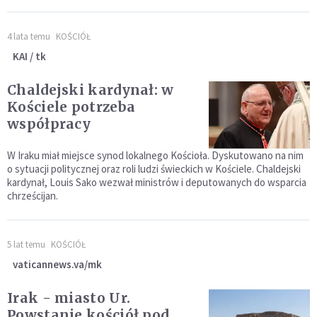
4 lata temu
KOŚCIÓŁ
KAI / tk
Chaldejski kardynał: w
Kościele potrzeba
współpracy
W Iraku miał miejsce synod lokalnego Kościoła. Dyskutowano na nim
o sytuacji politycznej oraz roli ludzi świeckich w Kościele. Chaldejski
kardynał, Louis Sako wezwał ministrów i deputowanych do wsparcia
chrześcijan.
5 lat temu
KOŚCIÓŁ
vaticannews.va/mk
Irak - miasto Ur.
Powstanie kościół pod