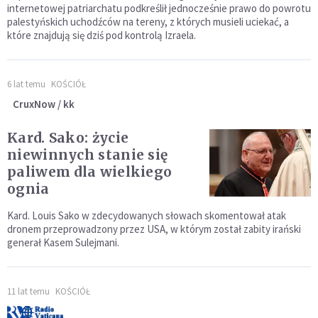
internetowej patriarchatu podkreślił jednocześnie prawo do powrotu
palestyńskich uchodźców na tereny, z których musieli uciekać, a
które znajdują się dziś pod kontrolą Izraela.
6 lat temu
KOŚCIÓŁ
CruxNow / kk
Kard. Sako: życie
niewinnych stanie się
paliwem dla wielkiego
ognia
Kard. Louis Sako w zdecydowanych słowach skomentował atak
dronem przeprowadzony przez USA, w którym został zabity irański
generał Kasem Sulejmani.
11 lat temu
KOŚCIÓŁ