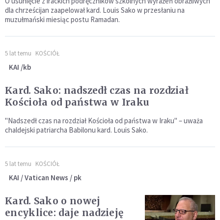
O usunięcie z irackich podręczników szkolnych wyrażeń obraźliwych
dla chrześcijan zaapelował kard. Louis Sako w przesłaniu na
muzułmański miesiąc postu Ramadan.
5 lat temu
KOŚCIÓŁ
KAI /kb
Kard. Sako: nadszedł czas na rozdział
Kościoła od państwa w Iraku
"Nadszedł czas na rozdział Kościoła od państwa w Iraku" – uważa
chaldejski patriarcha Babilonu kard. Louis Sako.
5 lat temu
KOŚCIÓŁ
KAI / Vatican News / pk
Kard. Sako o nowej
encyklice: daje nadzieję