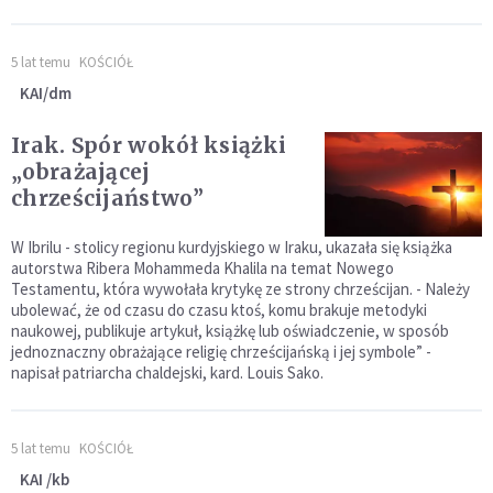
5 lat temu
KOŚCIÓŁ
KAI/dm
Irak. Spór wokół książki
„obrażającej
chrześcijaństwo”
W Ibrilu - stolicy regionu kurdyjskiego w Iraku, ukazała się książka
autorstwa Ribera Mohammeda Khalila na temat Nowego
Testamentu, która wywołała krytykę ze strony chrześcijan. - Należy
ubolewać, że od czasu do czasu ktoś, komu brakuje metodyki
naukowej, publikuje artykuł, książkę lub oświadczenie, w sposób
jednoznaczny obrażające religię chrześcijańską i jej symbole” -
napisał patriarcha chaldejski, kard. Louis Sako.
5 lat temu
KOŚCIÓŁ
KAI /kb