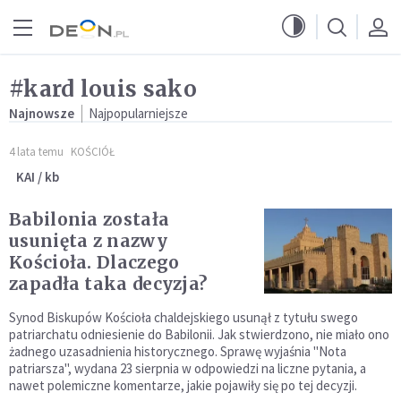
Przejdź do menu głównego
Przejdź do treści
#kard louis sako
Najnowsze
Najpopularniejsze
4 lata temu
KOŚCIÓŁ
KAI / kb
Babilonia została
usunięta z nazwy
Kościoła. Dlaczego
zapadła taka decyzja?
Synod Biskupów Kościoła chaldejskiego usunął z tytułu swego
patriarchatu odniesienie do Babilonii. Jak stwierdzono, nie miało ono
żadnego uzasadnienia historycznego. Sprawę wyjaśnia "Nota
patriarsza", wydana 23 sierpnia w odpowiedzi na liczne pytania, a
nawet polemiczne komentarze, jakie pojawiły się po tej decyzji.