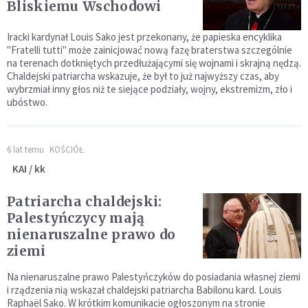
Bliskiemu Wschodowi
Iracki kardynał Louis Sako jest przekonany, że papieska encyklika
"Fratelli tutti" może zainicjować nową fazę braterstwa szczególnie
na terenach dotkniętych przedłużającymi się wojnami i skrajną nędzą.
Chaldejski patriarcha wskazuje, że był to już najwyższy czas, aby
wybrzmiał inny głos niż te siejące podziały, wojny, ekstremizm, zło i
ubóstwo.
6 lat temu
KOŚCIÓŁ
KAI / kk
Patriarcha chaldejski:
Palestyńczycy mają
nienaruszalne prawo do
ziemi
Na nienaruszalne prawo Palestyńczyków do posiadania własnej ziemi
i rządzenia nią wskazał chaldejski patriarcha Babilonu kard. Louis
Raphaël Sako. W krótkim komunikacie ogłoszonym na stronie