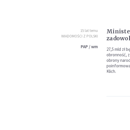
Ministe
15 lat temu
WIADOMOŚCI Z POLSKI
zadowol
PAP / wm
27,5 mld zł b
obronność, z
obrony narodo
poinformowa
Klich.