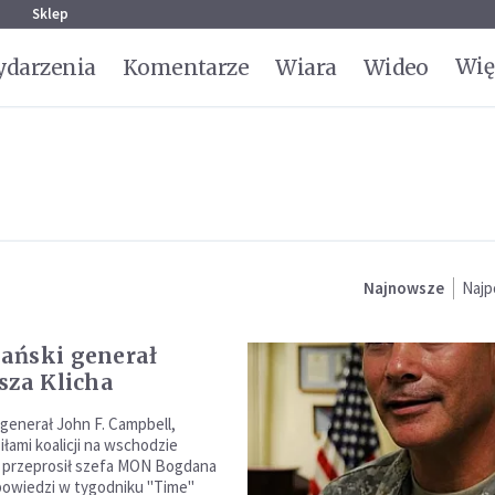
g
Sklep
Wię
darzenia
Komentarze
Wiara
Wideo
Najnowsze
Najp
ański generał
sza Klicha
generał John F. Campbell,
łami koalicji na wschodzie
, przeprosił szefa MON Bogdana
powiedzi w tygodniku "Time"