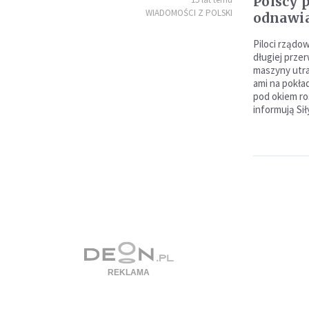
Polscy p
WIADOMOŚCI Z POLSKI
odnawia
Piloci rządo
długiej prze
maszyny utra
ami na pokła
pod okiem ro
informują Si