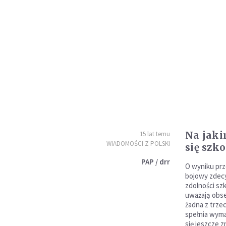
Na jaki
15 lat temu
WIADOMOŚCI Z POLSKI
się szko
PAP / drr
O wyniku prz
bojowy zdecy
zdolności sz
uważają obs
żadna z trze
spełnia wyma
się jeszcze z