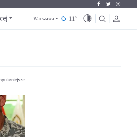
11
°
cej
Warszawa
opularniejsze