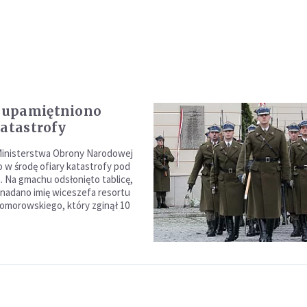
upamiętniono
katastrofy
Ministerstwa Obrony Narodowej
 w środę ofiary katastrofy pod
 Na gmachu odsłonięto tablicę,
l nadano imię wiceszefa resortu
omorowskiego, który zginął 10