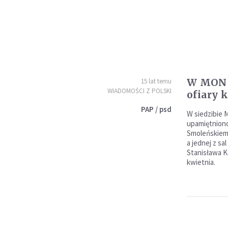
W MON 
15 lat temu
WIADOMOŚCI Z POLSKI
ofiary 
PAP / psd
W siedzibie 
upamiętniono
Smoleńskiem.
a jednej z sa
Stanisława K
kwietnia.