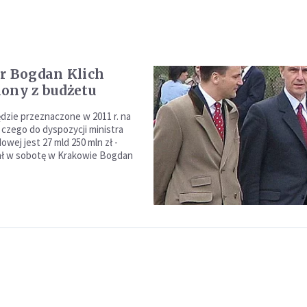
r Bogdan Klich
ony z budżetu
ędzie przeznaczone w 2011 r. na
 czego do dyspozycji ministra
wej jest 27 mld 250 mln zł -
ł w sobotę w Krakowie Bogdan