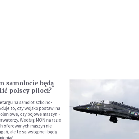
m samolocie będą
lić polscy piloci?
etargu na samolot szkolno-
duje to, czy wojsko postawi na
koleniowe, czy bojowe maszyn -
erwatorzy. Według MON na razie
ch oferowanych maszyn nie
gań, ale te są wstępne i będą
mieniać.