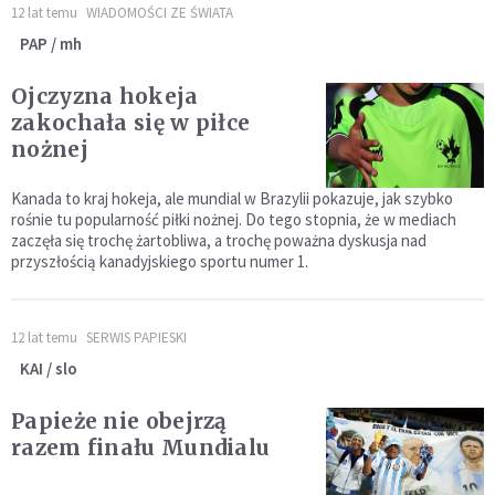
12 lat temu
WIADOMOŚCI ZE ŚWIATA
PAP / mh
Ojczyzna hokeja
zakochała się w piłce
nożnej
Kanada to kraj hokeja, ale mundial w Brazylii pokazuje, jak szybko
rośnie tu popularność piłki nożnej. Do tego stopnia, że w mediach
zaczęła się trochę żartobliwa, a trochę poważna dyskusja nad
przyszłością kanadyjskiego sportu numer 1.
12 lat temu
SERWIS PAPIESKI
KAI / slo
Papieże nie obejrzą
razem finału Mundialu