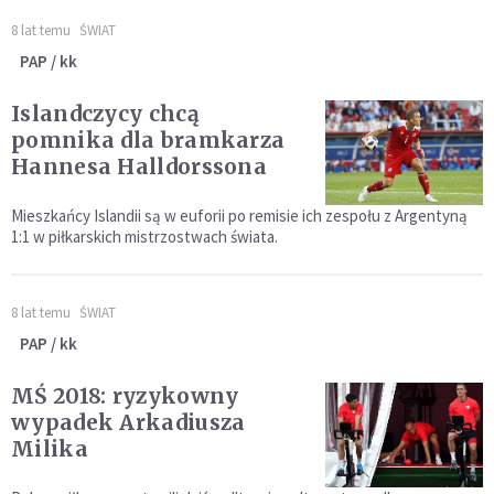
8 lat temu
ŚWIAT
PAP / kk
Islandczycy chcą
pomnika dla bramkarza
Hannesa Halldorssona
Mieszkańcy Islandii są w euforii po remisie ich zespołu z Argentyną
1:1 w piłkarskich mistrzostwach świata.
8 lat temu
ŚWIAT
PAP / kk
MŚ 2018: ryzykowny
wypadek Arkadiusza
Milika