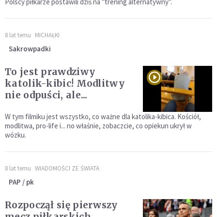
Polscy piłkarze postawili dziś na "trening alternatywny".
8 lat temu
MICHAŁKI
Sakrowpadki
To jest prawdziwy
katolik-kibic! Modlitwy
nie odpuści, ale...
W tym filmiku jest wszystko, co ważne dla katolika-kibica. Kościół,
modlitwa, pro-life i... no właśnie, zobaczcie, co opiekun ukrył w
wózku.
8 lat temu
WIADOMOŚCI ZE ŚWIATA
PAP / pk
Rozpoczął się pierwszy
mecz piłkarskich