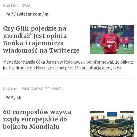
8 lat temu
ŚWIAT
PAP / twitter.com / ml
Czy Glik pojedzie na
mundial? Jest opinia
Bońka i tajemnicza
wiadomość na Twitterze
Menedżer Kamila Glika Jarosław Kołakowski poinformował, że piłkarz
jest w drodze do Nicei, gdzie ma przejść konsultację medyczną.
8 lat temu
WIADOMOŚCI ZE ŚWIATA
PAP / kk
60 europosłów wzywa
rządy europejskie do
bojkotu Mundialu