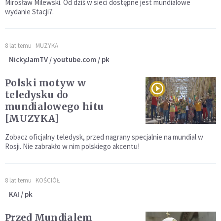
Mirosław Milewski. Od dziś w sieci dostępne jest mundialowe
wydanie Stacji7.
8 lat temu
MUZYKA
NickyJamTV / youtube.com / pk
Polski motyw w
teledysku do
mundialowego hitu
[MUZYKA]
Zobacz oficjalny teledysk, przed nagrany specjalnie na mundial w
Rosji. Nie zabrakło w nim polskiego akcentu!
8 lat temu
KOŚCIÓŁ
KAI / pk
Przed Mundialem