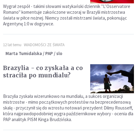
Wygrał zespół - takimi słowami watykański dziennik "L’Osservatore
Romano" komentuje zakończone wczoraj w Brazylii mistrzostwa
świata w piłce nożnej. Niemcy zostali mistrzami świata, pokonując
Argentynę 1:0 w dogrywce.
12 lat temu
WIADOMOŚCI ZE ŚWIATA
Marta Tumidalska / PAP / slo
Brazylia - co zyskała a co
straciła po mundialu?
Brazylia zyskała wizerunkowo na mundialu, a sukces organizacji
mistrzostw - mimo początkowych protestów na bezprecedensową
skalę - przyczynił się do wzrostu notowań prezydent Dilmy Rousseff,
która najprawdopodobniej wygra październikowe wybory - ocenia dla
PAP analityk PISM Kinga Brudzińska.