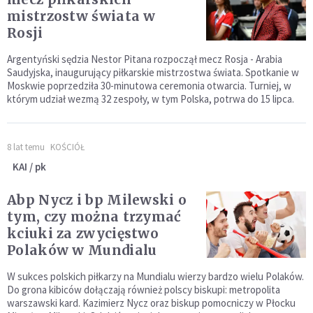
mistrzostw świata w
Rosji
Argentyński sędzia Nestor Pitana rozpoczął mecz Rosja - Arabia
Saudyjska, inaugurujący piłkarskie mistrzostwa świata. Spotkanie w
Moskwie poprzedziła 30-minutowa ceremonia otwarcia. Turniej, w
którym udział wezmą 32 zespoły, w tym Polska, potrwa do 15 lipca.
8 lat temu
KOŚCIÓŁ
KAI / pk
Abp Nycz i bp Milewski o
tym, czy można trzymać
kciuki za zwycięstwo
Polaków w Mundialu
W sukces polskich piłkarzy na Mundialu wierzy bardzo wielu Polaków.
Do grona kibiców dołączają również polscy biskupi: metropolita
warszawski kard. Kazimierz Nycz oraz biskup pomocniczy w Płocku