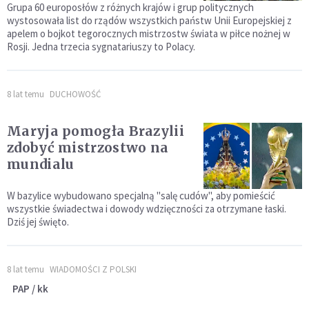
Grupa 60 europosłów z różnych krajów i grup politycznych
wystosowała list do rządów wszystkich państw Unii Europejskiej z
apelem o bojkot tegorocznych mistrzostw świata w piłce nożnej w
Rosji. Jedna trzecia sygnatariuszy to Polacy.
8 lat temu
DUCHOWOŚĆ
Maryja pomogła Brazylii
zdobyć mistrzostwo na
mundialu
W bazylice wybudowano specjalną "salę cudów", aby pomieścić
wszystkie świadectwa i dowody wdzięczności za otrzymane łaski.
Dziś jej święto.
8 lat temu
WIADOMOŚCI Z POLSKI
PAP / kk