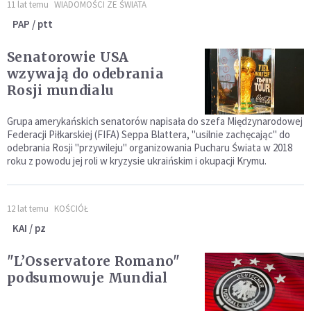
11 lat temu
WIADOMOŚCI ZE ŚWIATA
PAP / ptt
Senatorowie USA
wzywają do odebrania
Rosji mundialu
Grupa amerykańskich senatorów napisała do szefa Międzynarodowej
Federacji Piłkarskiej (FIFA) Seppa Blattera, "usilnie zachęcając" do
odebrania Rosji "przywileju" organizowania Pucharu Świata w 2018
roku z powodu jej roli w kryzysie ukraińskim i okupacji Krymu.
12 lat temu
KOŚCIÓŁ
KAI / pz
"L’Osservatore Romano"
podsumowuje Mundial