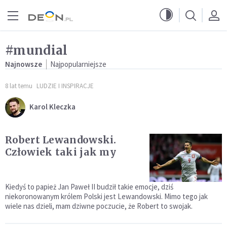
Przejdź do menu głównego
Przejdź do treści
#mundial
Najnowsze
Najpopularniejsze
8 lat temu
LUDZIE I INSPIRACJE
Karol Kleczka
Robert Lewandowski.
Człowiek taki jak my
Kiedyś to papież Jan Paweł II budził takie emocje, dziś
niekoronowanym królem Polski jest Lewandowski. Mimo tego jak
wiele nas dzieli, mam dziwne poczucie, że Robert to swojak.