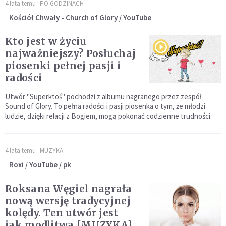
4 lata temu
PO GODZINACH
Kościół Chwały - Church of Glory / YouTube
Kto jest w życiu
najważniejszy? Posłuchaj
piosenki pełnej pasji i
radości
Utwór "Superktoś" pochodzi z albumu nagranego przez zespół
Sound of Glory. To pełna radości i pasji piosenka o tym, że młodzi
ludzie, dzięki relacji z Bogiem, mogą pokonać codzienne trudności.
4 lata temu
MUZYKA
Roxi / YouTube / pk
Roksana Węgiel nagrała
nową wersję tradycyjnej
kolędy. Ten utwór jest
jak modlitwa [MUZYKA]