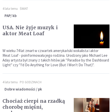
4 lata temu
ŚWIAT
PAP/ kb
USA. Nie żyje muzyk i
aktor Meat Loaf
W wieku 74 lat zmarł w czwartek amerykański wokalista i aktor
Meat Loaf - poinformowała jego rodzina. Urodzony jako Michael Lee
Aday artysta był znany z takich hitów jak "Paradise by the Dashboard
Light" czy "I'd Do Anything for Love (But I Won't Do That)".
4 lata temu
PO GODZINACH
Dobre wiadomości / pk
Chociaż cierpi na rzadką
chorobę mięśni,