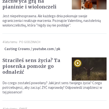
zachwyca grą na
pianinie i wiolonczeli
Jest niepełnosprawna. Ale każdego dnia pokonuje swoje
ograniczenia i realizuje marzenia. Poznajcie Valentinę, nastoletnią
wiolonczelistkę, która "nigdy się nie poddaje".
4 lata temu
PO GODZINACH
Casting Crowns / youtube.com / pk
Straciłeś sens życia? Ta
piosenka pomoże go
odnaleźć
Do czego zostałeś powołany? Jaki jest sens twojego życia? Czego
potrzebujesz, aby zacząć ŻYĆ naprawdę? Odpowiedź znajdziesz w
tej piosence!
4 lata temu
ŚWIAT