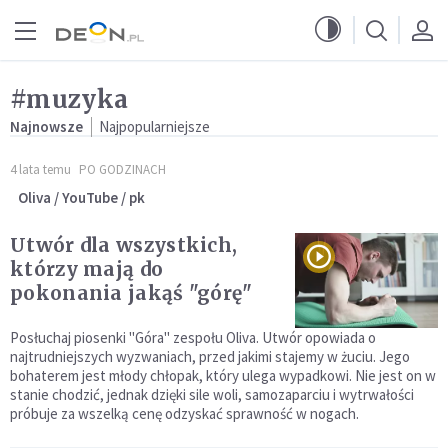
Przejdź do menu głównego
Przejdź do treści
#muzyka
Najnowsze
Najpopularniejsze
4 lata temu
PO GODZINACH
Oliva / YouTube / pk
Utwór dla wszystkich,
którzy mają do
pokonania jakąś "górę"
Posłuchaj piosenki "Góra" zespołu Oliva. Utwór opowiada o
najtrudniejszych wyzwaniach, przed jakimi stajemy w żuciu. Jego
bohaterem jest młody chłopak, który ulega wypadkowi. Nie jest on w
stanie chodzić, jednak dzięki sile woli, samozaparciu i wytrwałości
próbuje za wszelką cenę odzyskać sprawność w nogach.