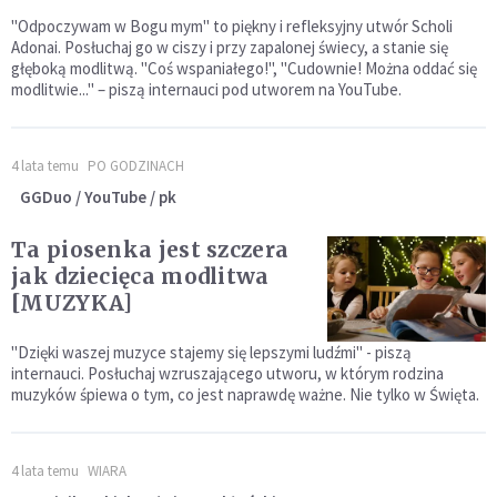
"Odpoczywam w Bogu mym" to piękny i refleksyjny utwór Scholi
Adonai. Posłuchaj go w ciszy i przy zapalonej świecy, a stanie się
głęboką modlitwą. "Coś wspaniałego!", "Cudownie! Można oddać się
modlitwie..." – piszą internauci pod utworem na YouTube.
4 lata temu
PO GODZINACH
GGDuo / YouTube / pk
Ta piosenka jest szczera
jak dziecięca modlitwa
[MUZYKA]
"Dzięki waszej muzyce stajemy się lepszymi ludźmi" - piszą
internauci. Posłuchaj wzruszającego utworu, w którym rodzina
muzyków śpiewa o tym, co jest naprawdę ważne. Nie tylko w Święta.
4 lata temu
WIARA