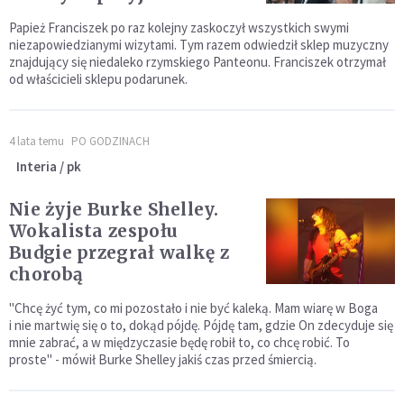
Papież Franciszek po raz kolejny zaskoczył wszystkich swymi
niezapowiedzianymi wizytami. Tym razem odwiedził sklep muzyczny
znajdujący się niedaleko rzymskiego Panteonu. Franciszek otrzymał
od właścicieli sklepu podarunek.
4 lata temu
PO GODZINACH
Interia / pk
Nie żyje Burke Shelley.
Wokalista zespołu
Budgie przegrał walkę z
chorobą
"Chcę żyć tym, co mi pozostało i nie być kaleką. Mam wiarę w Boga
i nie martwię się o to, dokąd pójdę. Pójdę tam, gdzie On zdecyduje się
mnie zabrać, a w międzyczasie będę robił to, co chcę robić. To
proste" - mówił Burke Shelley jakiś czas przed śmiercią.