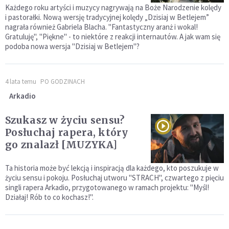
Każdego roku artyści i muzycy nagrywają na Boże Narodzenie kolędy
i pastorałki. Nową wersję tradycyjnej kolędy „Dzisiaj w Betlejem”
nagrała również Gabriela Blacha. "Fantastyczny aranż i wokal!
Gratuluję", "Piękne" - to niektóre z reakcji internautów. A jak wam się
podoba nowa wersja "Dzisiaj w Betlejem"?
4 lata temu
PO GODZINACH
Arkadio
Szukasz w życiu sensu?
Posłuchaj rapera, który
go znalazł [MUZYKA]
Ta historia może być lekcją i inspiracją dla każdego, kto poszukuje w
życiu sensu i pokoju. Posłuchaj utworu "STRACH", czwartego z pięciu
singli rapera Arkadio, przygotowanego w ramach projektu: "Myśl!
Działaj! Rób to co kochasz!".