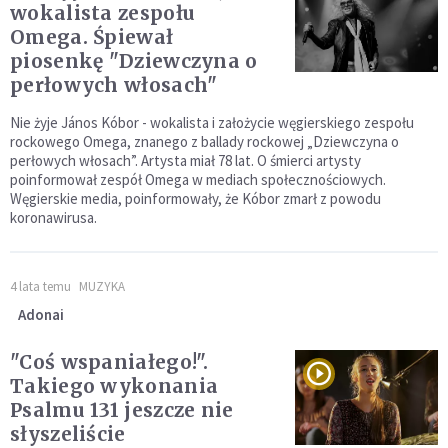
wokalista zespołu
Omega. Śpiewał
piosenkę "Dziewczyna o
perłowych włosach"
Nie żyje János Kóbor - wokalista i założycie węgierskiego zespołu
rockowego Omega, znanego z ballady rockowej „Dziewczyna o
perłowych włosach”. Artysta miał 78 lat. O śmierci artysty
poinformował zespół Omega w mediach społecznościowych.
Węgierskie media, poinformowały, że Kóbor zmarł z powodu
koronawirusa.
4 lata temu
MUZYKA
Adonai
"Coś wspaniałego!".
Takiego wykonania
Psalmu 131 jeszcze nie
słyszeliście