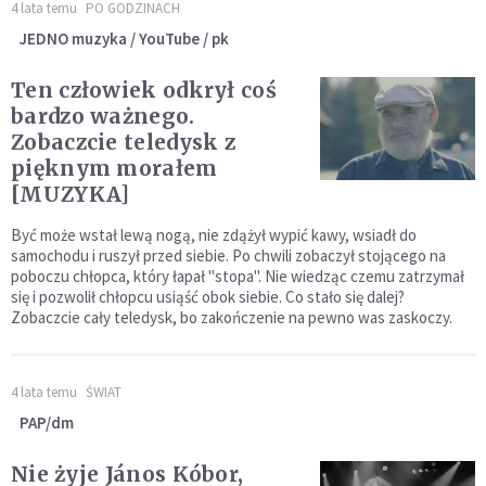
4 lata temu
PO GODZINACH
JEDNO muzyka / YouTube / pk
Ten człowiek odkrył coś
bardzo ważnego.
Zobaczcie teledysk z
pięknym morałem
[MUZYKA]
Być może wstał lewą nogą, nie zdążył wypić kawy, wsiadł do
samochodu i ruszył przed siebie. Po chwili zobaczył stojącego na
poboczu chłopca, który łapał "stopa". Nie wiedząc czemu zatrzymał
się i pozwolił chłopcu usiąść obok siebie. Co stało się dalej?
Zobaczcie cały teledysk, bo zakończenie na pewno was zaskoczy.
4 lata temu
ŚWIAT
PAP/dm
Nie żyje János Kóbor,