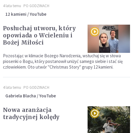
4 lata temu
PO GODZINACH
12 kamieni / YouTube
Posłuchaj utworu, który
opowiada o Wcieleniu i
Bożej Miłości
Pozostając w klimacie Bożego Narodzenia, wsłuchaj się w słowa
piosenki o Bogu, który postanowił uniżyć samego siebie i stać się
człowiekiem. Oto utwór "Christmas Story" grupy 12 kamieni.
4 lata temu
PO GODZINACH
Gabriela Blacha / YouTube
Nowa aranżacja
tradycyjnej kolędy