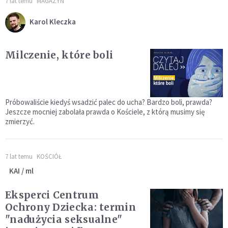
7 lat temu
MAGAZYN
Karol Kleczka
Milczenie, które boli
Próbowaliście kiedyś wsadzić palec do ucha? Bardzo boli, prawda?
Jeszcze mocniej zabolała prawda o Kościele, z którą musimy się
zmierzyć.
7 lat temu
KOŚCIÓŁ
KAI / ml
Eksperci Centrum
Ochrony Dziecka: termin
"nadużycia seksualne"