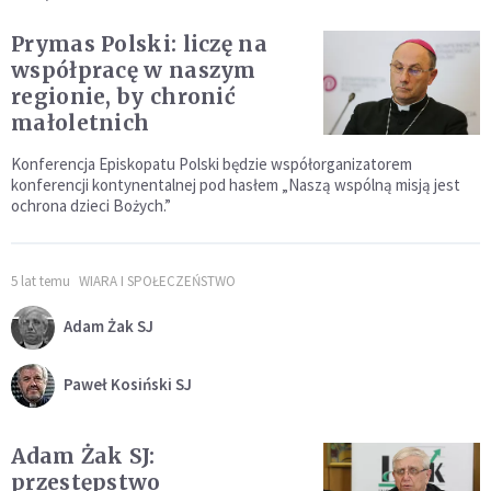
Prymas Polski: liczę na
współpracę w naszym
regionie, by chronić
małoletnich
Konferencja Episkopatu Polski będzie współorganizatorem
konferencji kontynentalnej pod hasłem „Naszą wspólną misją jest
ochrona dzieci Bożych.”
5 lat temu
WIARA I SPOŁECZEŃSTWO
Adam Żak SJ
Paweł Kosiński SJ
Adam Żak SJ:
przestępstwo