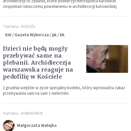
archidiecezji to zadania, które powierzył metropolita katowicki
zespołowi roboczemu powołanemu w archidiecezji katowickiej.
7 lat temu
KOŚCIÓŁ
KAI / Gazeta Wyborcza / pk / kk
Dzieci nie będą mogły
przebywać same na
plebanii. Archidiecezja
warszawska reaguje na
pedofilię w Kościele
1 grudnia wejdzie w życie specjalny kodeks, który wprowadza zakaz
przebywania sam na sam z nieletnim.
9 lat temu
KOMENTARZE
Małgorzata Wałejko