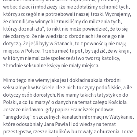
wobec dzieci i młodzieży i że nie zdołaliśmy ochronić tych,
którzy szczególnie potrzebowali naszej troski. Wyznajemy,
że chroniliśmy winnych i zmusiliśmy do milczenia tych,
którzy doznali zła", to nikt nie może powiedzieć, że to się
nie zdarzyło. Że nie wiedział o zbrodniach i że one go nie
dotyczą. Że jeśli były w Stanach, to z pewnością nie mają
miejsca w Polsce. Trzeba mieć tupet, by sądzić, że w kraju,
w którym niemal całe społeczeństwo tworzą katolicy,
zbrodnie seksualne księży nie miały miejsca.
Mimo tego nie wiemy jaka jest dokładna skala zbrodni
seksualnych w Kościele. Ile z nich to czyny pedofilskie, a ile
dotyczy osób dorosłych. Nie mamy takich statystyk co do
Polski, a co tu marzyć o danych na temat całego Kościoła.
Jeszcze niedawno, gdy papież Franciszek podawał
"anegdotkę" o szczelnych kanałach informacji w Watykanie,
które odosabniały Jana Pawła II od wiedzy na temat
przestępstw, rzesze katolików buzowały z oburzenia. Teraz