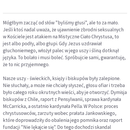
Mógłbym zacząć od słów "byliśmy głusi", ale to za mało.
Jeśli ktoś nadal uważa, że ujawnienie zbrodni seksualnych
w Kościele jest atakiem na Mistyczne Ciało Chrystusa, to
jest albo podły, albo głupi. Gdy Jezus uzdrawiał
głuchoniemego, włożył palec w jego uszy i śliną dotknął
języka. To bolało i musi boleć. Spróbujcie sami, gwarantuję,
że to nic przyjemnego.
Nasze uszy - świeckich, księży i biskupów były zalepione.
Nie słuchały, a może nie chciały słyszeć, głosu ofiar i trzeba
było całego roku okrutnych wieści, aby je otworzyć. Dymisja
biskupów z Chile, raport z Pensylwanii, sprawa kardynała
McCarricka, a ostatnio kardynała Pella. W Polsce: proces
chrystusowców, zarzuty wobec prałata Jankowskiego,
które doprowadziły do obalenia jego pomnika oraz raport
fundacji "Nie lękajcie się". Do tego dochodzi skandal