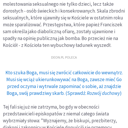
molestowania seksualnego nie tylko dzieci, lecz także
dorosłych - osób świeckich i konsekrowanych. Skala zbrodni
seksualnych, które ujawniły się w Kościele w ostatnim roku
może sparaliżować. Przestępstwa, które papież Franciszek
sam określa jako diaboliczną ofiarę, zostały ujawnione i
spadły na opinię publiczną jak bomba. Bo przecież nie na
Kościół - z Kościoła ten wybuchowy ładunek wyszedł.
DEON.PL POLECA
Kto szuka Boga, musi się zwrócić całkowicie do wewnątrz.
Musi się wciąż ukierunkowywać na Boga, zawsze mieć Go
przed oczyma i wytrwale zapominać o sobie, aż znajdzie
Boga, swój prawdziwy skarb. (Sprawdź:
Rozwój duchowy
)
Tej fali się już nie zatrzyma, bo gdy w obecności
przedstawicieli episkopatów z niemal całego świata
wybrzmiały słowa: "Wyznajemy, że biskupi, prezbiterzy,
diakoni i zakonnicy w Kościele dopuścili się przemocy