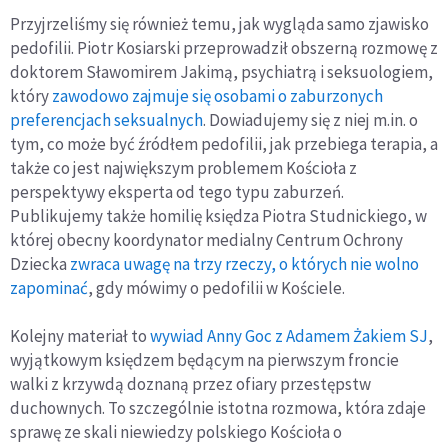
Przyjrzeliśmy się również temu, jak wygląda samo zjawisko
pedofilii. Piotr Kosiarski przeprowadził obszerną rozmowę z
doktorem Sławomirem Jakimą, psychiatrą i seksuologiem,
który
zawodowo zajmuje się osobami o zaburzonych
preferencjach seksualnych
. Dowiadujemy się z niej m.in. o
tym, co może być źródłem pedofilii, jak przebiega terapia, a
także co jest największym problemem Kościoła z
perspektywy eksperta od tego typu zaburzeń.
Publikujemy także homilię księdza Piotra Studnickiego, w
której obecny koordynator medialny Centrum Ochrony
Dziecka
zwraca uwagę na trzy rzeczy, o których nie wolno
zapominać
, gdy mówimy o pedofilii w Kościele.
Kolejny materiał to
wywiad Anny Goc z Adamem Żakiem SJ
,
wyjątkowym księdzem będącym na pierwszym froncie
walki z krzywdą doznaną przez ofiary przestępstw
duchownych. To szczególnie istotna rozmowa, która zdaje
sprawę ze skali niewiedzy polskiego Kościoła o