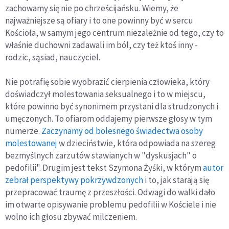
zachowamy się nie po chrześcijańsku. Wiemy, że
najważniejsze są ofiary i to one powinny być w sercu
Kościoła, w samym jego centrum niezależnie od tego, czy to
właśnie duchowni zadawali im ból, czy też ktoś inny -
rodzic, sąsiad, nauczyciel.
Nie potrafię sobie wyobrazić cierpienia człowieka, który
doświadczył molestowania seksualnego i to w miejscu,
które powinno być synonimem przystani dla strudzonych i
umęczonych. To ofiarom oddajemy pierwsze głosy w tym
numerze.
Zaczynamy od bolesnego świadectwa osoby
molestowanej
w dzieciństwie, która odpowiada na szereg
bezmyślnych zarzutów stawianych w "dyskusjach" o
pedofilii". Drugim jest tekst Szymona Żyśki, w którym
autor
zebrał perspektywy pokrzywdzonych
i to, jak starają się
przepracować traumę z przeszłości. Odwagi do walki dało
im otwarte opisywanie problemu pedofilii w Kościele i nie
wolno ich głosu zbywać milczeniem.