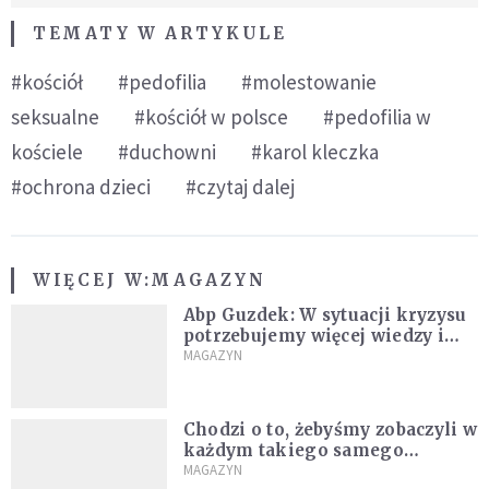
TEMATY W ARTYKULE
#kościół
#pedofilia
#molestowanie
seksualne
#kościół w polsce
#pedofilia w
kościele
#duchowni
#karol kleczka
#ochrona dzieci
#czytaj dalej
WIĘCEJ W:
MAGAZYN
Abp Guzdek: W sytuacji kryzysu
potrzebujemy więcej wiedzy i
rozumu niż emocji [WYWIAD]
MAGAZYN
Chodzi o to, żebyśmy zobaczyli w
każdym takiego samego
człowieka [WYWIAD]
MAGAZYN