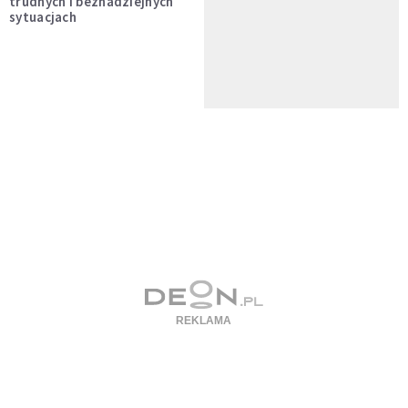
trudnych i beznadziejnych
sytuacjach