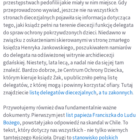
przestępstwach pedofilii jakie miały w nim miejsce. Gdy
przeprowadzono wywiad, jeszcze nie na wszystkich
stronach diecezjalnych pojawiła się informacja dotycząca
tego, jaki ksiądz pełni na terenie diecezji funkcję delegata
do spraw ochrony pokrzywdzonych dzieci. Niedawno w
związku z oskarżeniami skierowanymi w stronę zmarłego
księdza Henryka Jankowskiego, poszukiwałem namiarów
do delegata na odświeżonej witrynie archidiecezji
gdańskiej. Niestety, lata lecą, a nadal nie da się jej tam
znaleźć. Bardzo dobrze, że Centrum Ochrony Dziecka,
którym kieruje ksiądz Żak, upubliczniło pełną listę
delegatów, z której mogą i powinny korzystać ofiary. Tutaj
znajdziecie
listę delegatów diecezjalnych
,
a tu zakonnych
.
Przywołujemy również dwa fundamentalnie ważne
dokumenty. Pierwszym jest
list papieża Franciszka do Ludu
Bożego
, powstały jako odpowiedź na skandal w Chile. To
tekst, który dotyczy nas wszystkich - nie tylko wiernych
tamtejszego Kościoła. Drugi to
stanowisko polskich