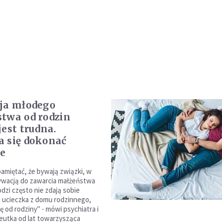
ja młodego
́stwa od rodzin
jest trudna.
 się dokonać
e
amiętać, że bywają związki, w
wacją do zawarcia małżeństwa
dzi często nie zdają sobie
t ucieczka z domu rodzinnego,
ę od rodziny" - mówi psychiatra i
utka od lat towarzysząca