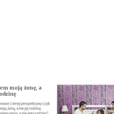
łem moją żonę, a
rodzinę
ynowe z innej perspektywy czyli:
oją żonę, a nie jej rodzinę.
jego męża, a nie jego rodzinę".