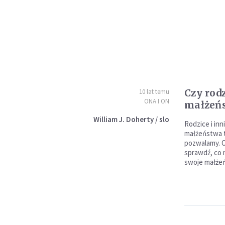
Czy rod
10 lat temu
ONA I ON
małżeń
William J. Doherty / slo
Rodzice i inn
małżeństwa t
pozwalamy. O
sprawdź, co 
swoje małże