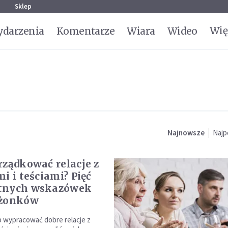
g
Sklep
Wię
darzenia
Komentarze
Wiara
Wideo
Najnowsze
Najp
rządkować relacje z
i i teściami? Pięć
tnych wskazówek
łżonków
b wypracować dobre relacje z