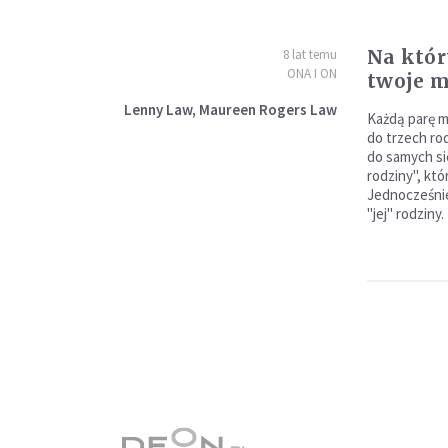
Na któr
8 lat temu
ONA I ON
twoje m
Lenny Law, Maureen Rogers Law
Każdą parę m
do trzech ro
do samych si
rodziny", któ
Jednocześnie
"jej" rodziny.