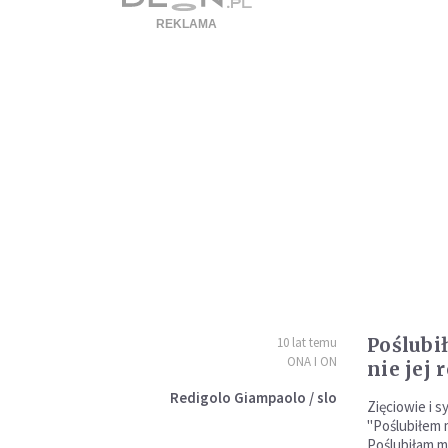
Poślubi
10 lat temu
ONA I ON
nie jej 
Redigolo Giampaolo / slo
Zięciowie i s
"Poślubiłem m
Poślubiłam mo