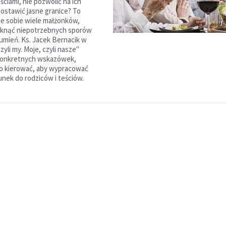
eściami, nie pozwolić na ich
postawić jasne granice? To
je sobie wiele małżonków,
iknąć niepotrzebnych sporów
umień. Ks. Jacek Bernacik w
czyli my. Moje, czyli nasze"
 konkretnych wskazówek,
o kierować, aby wypracować
nek do rodziców i teściów.