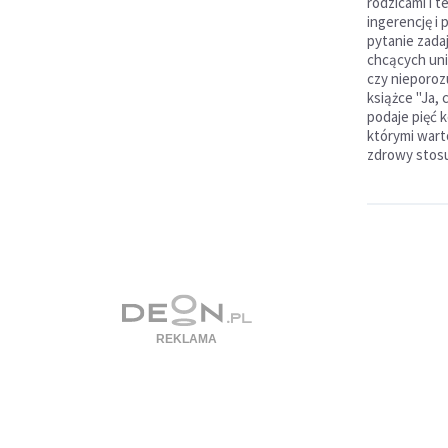
rodzicami i t
ingerencję i 
pytanie zada
chcących un
czy nieporoz
książce "Ja, 
podaje pięć
którymi wart
zdrowy stosu