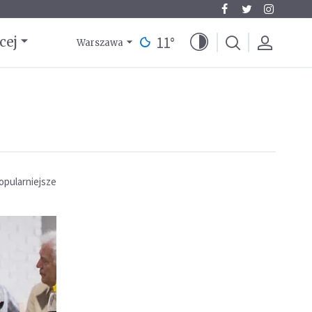
11
°
cej
Warszawa
opularniejsze