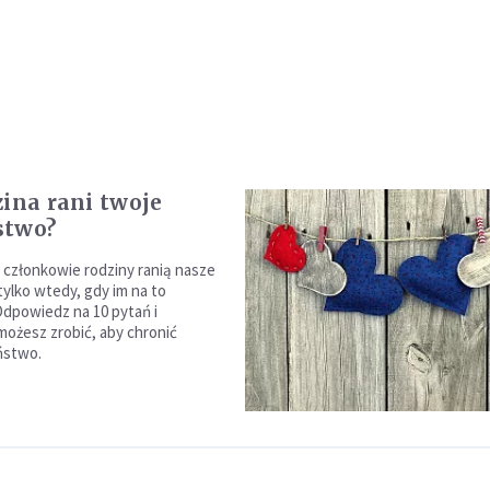
zina rani twoje
stwo?
i członkowie rodziny ranią nasze
ylko wtedy, gdy im na to
dpowiedz na 10 pytań i
możesz zrobić, aby chronić
ństwo.