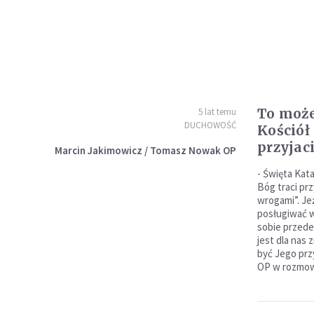
To może
5 lat temu
DUCHOWOŚĆ
Kościół
przyjac
Marcin Jakimowicz / Tomasz Nowak OP
- Święta Kata
Bóg traci prz
wrogami”. Jeż
posługiwać w
sobie przede
jest dla nas 
być Jego prz
OP w rozmow