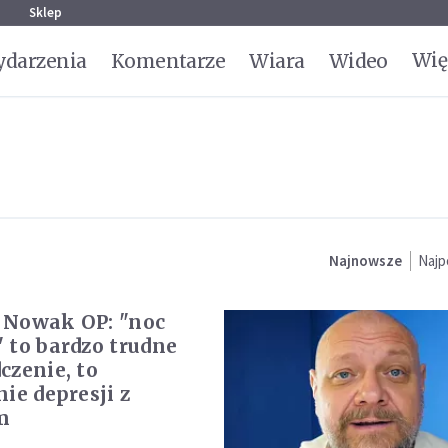
g
Sklep
Wię
darzenia
Komentarze
Wiara
Wideo
Najnowsze
Najp
 Nowak OP: "noc
 to bardzo trudne
czenie, to
ie depresji z
m