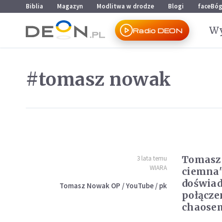
Przejdź do menu głównego
Przejdź do treści
Biblia
Magazyn
Modlitwa w drodze
Blogi
faceBó
Wy
Radio DEON
#tomasz nowak
Tomasz
3 lata temu
WIARA
ciemna"
doświad
Tomasz Nowak OP / YouTube / pk
połączen
chaose