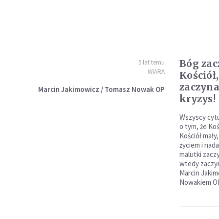
Bóg zac
5 lat temu
WIARA
Kościół
zaczyna
Marcin Jakimowicz / Tomasz Nowak OP
kryzys!
Wszyscy cytu
o tym, że Koś
Kościół mały,
życiem i nad
malutki zacz
wtedy zaczyn
Marcin Jaki
Nowakiem OP