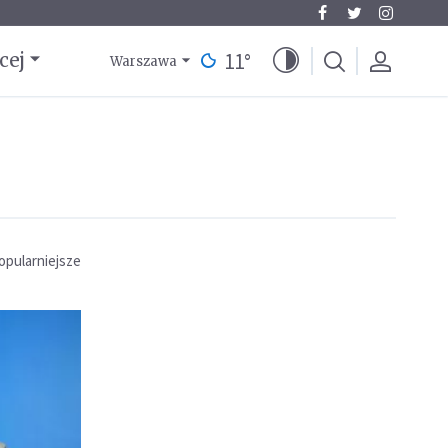
11
°
cej
Warszawa
opularniejsze