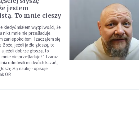
ęściej słyszę
 że jestem
stą. To mnie cieszy
że kiedyś miałem wątpliwości, że
a nikt mnie nie prześladuje.
ym zaniepokoiłem. I zacząłem się
 Boże, jeżeli ja źle głoszę, to
a jeżeli dobrze głoszę, to
 mnie nie prześladuje?”. I zaraz
nia odmówili mi dwóch kazań,
łoszę złą naukę - opisuje
k OP.