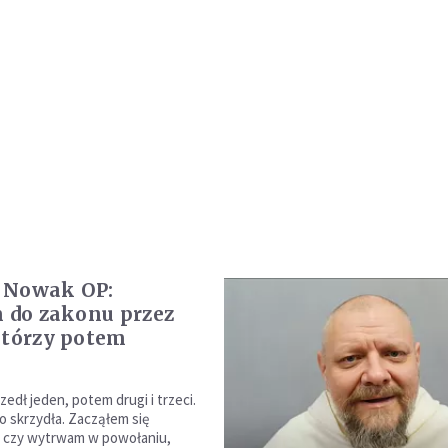
 Nowak OP:
m do zakonu przez
którzy potem
edł jeden, potem drugi i trzeci.
o skrzydła. Zacząłem się
, czy wytrwam w powołaniu,