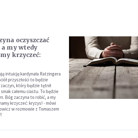
zyna oczyszczać
, a my wtedy
my krzyczeć:
ją intuicję kardynała Ratzingera
ciół przyszłości to będzie
 zaczyn, który będzie tętnił
a smak całemu ciastu. To będzie
yn. Bóg zaczyna to robić, a my
amy krzyczeć: kryzys! - mówi
mowicz w rozmowie z Tomaszem
.