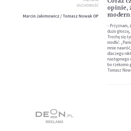
Coraz cz
DUCHOWOŚĆ
opinie,
moderni
Marcin Jakimowicz / Tomasz Nowak OP
- Przyznam, 
dużo głoszę, 
Trochę się t
modlić: „Panie
mnie nawróć, 
dlaczego nikt
następnego d
bo rzekomo g
Tomasz Nowa