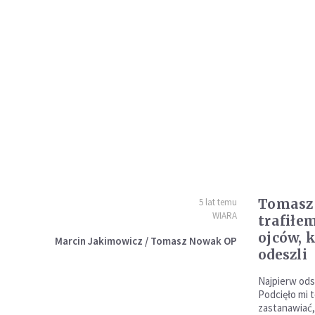
Tomasz
5 lat temu
WIARA
trafiłe
ojców, 
Marcin Jakimowicz / Tomasz Nowak OP
odeszli
Najpierw odsz
Podcięło mi t
zastanawiać