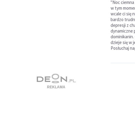
"Noc ciemna
w tym momen
wcale ci się 
bardzo trudn
depresji z c
dynamiczne p
dominikanin.
dzieje się w 
Posłuchaj n