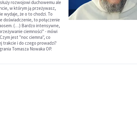
 służy rozwojowi duchowemu ale
cie, w którym ją przeżywasz,
nie wydaje, że o to chodzi. To
e doświadczenie, to połączenie
haosem. (…) Bardzo intensywne,
rzeżywanie ciemności" - mówi
 Czym jest "noc ciemna", co
jej trakcie i do czego prowadzi?
agrania Tomasza Nowaka OP.