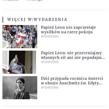
WIĘCEJ W:
WYDARZENIA
Papież Leon nie zaprzestaje
wysiłków na rzecz pokoju
WYDARZENIA
Papież Leon: nie przeceniajmy
własnych sił ani nie popadajmy
w rozpacz
WYDARZENIA
Dziś przypada rocznica śmierci
w obozie Auschwitz św. Edyty
Stein – co o niej mówił Jan
WYDARZENIA
Paweł II?