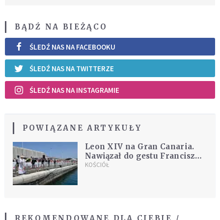
BĄDŹ NA BIEŻĄCO
ŚLEDŹ NAS NA FACEBOOKU
ŚLEDŹ NAS NA TWITTERZE
ŚLEDŹ NAS NA INSTAGRAMIE
POWIĄZANE ARTYKUŁY
Leon XIV na Gran Canaria.
Nawiązał do gestu Franciszka
z Lampedusy
KOŚCIÓŁ
REKOMENDOWANE DLA CIEBIE /