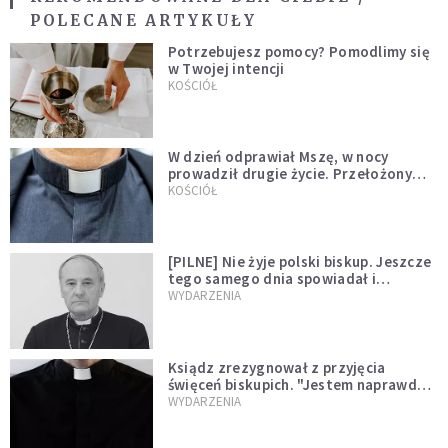
POLECANE ARTYKUŁY
Potrzebujesz pomocy? Pomodlimy się
w Twojej intencji
KOŚCIÓŁ
W dzień odprawiał Mszę, w nocy
prowadził drugie życie. Przełożony
kazał mu opuścić zakon
KOŚCIÓŁ
[PILNE] Nie żyje polski biskup. Jeszcze
tego samego dnia spowiadał i
sprawował Mszę świętą
WYDARZENIA
Ksiądz zrezygnował z przyjęcia
święceń biskupich. "Jestem naprawdę
niegodny"
WYDARZENIA