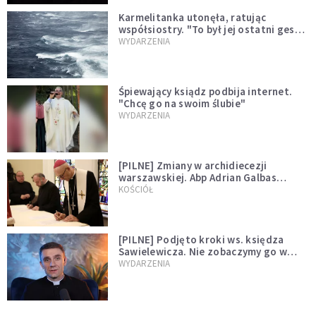
Karmelitanka utonęła, ratując
współsiostry. "To był jej ostatni gest
miłości"
WYDARZENIA
Śpiewający ksiądz podbija internet.
"Chcę go na swoim ślubie"
WYDARZENIA
[PILNE] Zmiany w archidiecezji
warszawskiej. Abp Adrian Galbas
wręczył dekrety nowym proboszczom
KOŚCIÓŁ
[PILNE] Podjęto kroki ws. księdza
Sawielewicza. Nie zobaczymy go w
mediach
WYDARZENIA