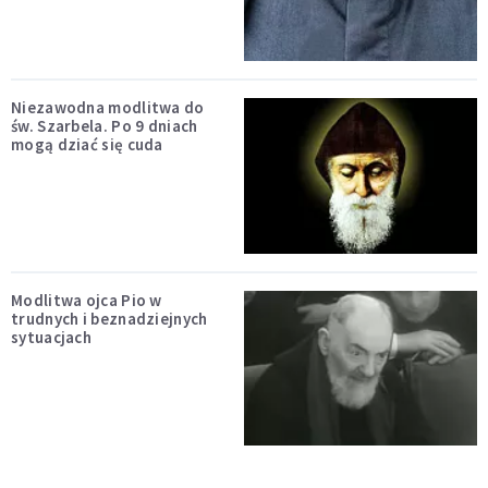
Niezawodna modlitwa do
św. Szarbela. Po 9 dniach
mogą dziać się cuda
Modlitwa ojca Pio w
trudnych i beznadziejnych
sytuacjach