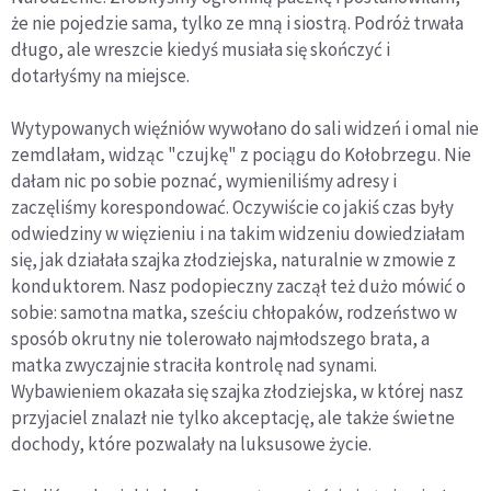
że nie pojedzie sama, tylko ze mną i siostrą. Podróż trwała
długo, ale wreszcie kiedyś musiała się skończyć i
dotarłyśmy na miejsce.
Wytypowanych więźniów wywołano do sali widzeń i omal nie
zemdlałam, widząc "czujkę" z pociągu do Kołobrzegu. Nie
dałam nic po sobie poznać, wymieniliśmy adresy i
zaczęliśmy korespondować. Oczywiście co jakiś czas były
odwiedziny w więzieniu i na takim widzeniu dowiedziałam
się, jak działała szajka złodziejska, naturalnie w zmowie z
konduktorem. Nasz podopieczny zaczął też dużo mówić o
sobie: samotna matka, sześciu chłopaków, rodzeństwo w
sposób okrutny nie tolerowało najmłodszego brata, a
matka zwyczajnie straciła kontrolę nad synami.
Wybawieniem okazała się szajka złodziejska, w której nasz
przyjaciel znalazł nie tylko akceptację, ale także świetne
dochody, które pozwalały na luksusowe życie.