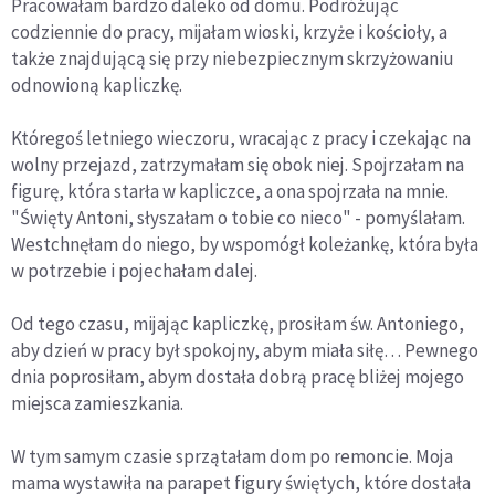
Pracowałam bardzo daleko od domu. Podróżując
codziennie do pracy, mijałam wioski, krzyże i kościoły, a
także znajdującą się przy niebezpiecznym skrzyżowaniu
odnowioną kapliczkę.
Któregoś letniego wieczoru, wracając z pracy i czekając na
wolny przejazd, zatrzymałam się obok niej. Spojrzałam na
figurę, która starła w kapliczce, a ona spojrzała na mnie.
"Święty Antoni, słyszałam o tobie co nieco" - pomyślałam.
Westchnęłam do niego, by wspomógł koleżankę, która była
w potrzebie i pojechałam dalej.
Od tego czasu, mijając kapliczkę, prosiłam św. Antoniego,
aby dzień w pracy był spokojny, abym miała siłę… Pewnego
dnia poprosiłam, abym dostała dobrą pracę bliżej mojego
miejsca zamieszkania.
W tym samym czasie sprzątałam dom po remoncie. Moja
mama wystawiła na parapet figury świętych, które dostała