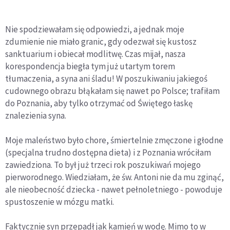
Nie spodziewałam się odpowiedzi, a jednak moje
zdumienie nie miało granic, gdy odezwał się kustosz
sanktuarium i obiecał modlitwę. Czas mijał, nasza
korespondencja biegła tym już utartym torem
tłumaczenia, a syna ani śladu! W poszukiwaniu jakiegoś
cudownego obrazu błąkałam się nawet po Polsce; trafiłam
do Poznania, aby tylko otrzymać od Świętego łaskę
znalezienia syna.
Moje maleństwo było chore, śmiertelnie zmęczone i głodne
(specjalna trudno dostępna dieta) i z Poznania wróciłam
zawiedziona. To był już trzeci rok poszukiwań mojego
pierworodnego. Wiedziałam, że św. Antoni nie da mu zginąć,
ale nieobecność dziecka - nawet pełnoletniego - powoduje
spustoszenie w mózgu matki.
Faktycznie syn przepadł jak kamień w wodę. Mimo to w