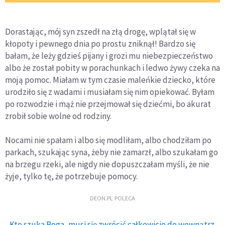
Dorastając, mój syn zszedł na złą drogę, wplątał się w
kłopoty i pewnego dnia po prostu zniknął! Bardzo się
bałam, że leży gdzieś pijany i grozi mu niebezpieczeństwo
albo że został pobity w porachunkach i ledwo żywy czeka na
moją pomoc. Miałam w tym czasie maleńkie dziecko, które
urodziło się z wadami i musiałam się nim opiekować. Byłam
po rozwodzie i mąż nie przejmował się dziećmi, bo akurat
zrobił sobie wolne od rodziny.
Nocami nie spałam i albo się modliłam, albo chodziłam po
parkach, szukając syna, żeby nie zamarzł, albo szukałam go
na brzegu rzeki, ale nigdy nie dopuszczałam myśli, że nie
żyje, tylko tę, że potrzebuje pomocy.
DEON.PL POLECA
Kto szuka Boga, musi się zwrócić całkowicie do wewnątrz.