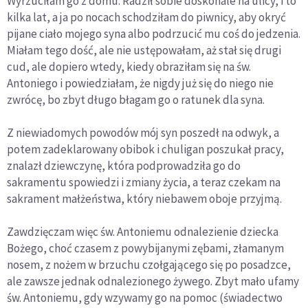
Wyrzuciłam go z domu. Radził sobie doskonale na ulicy, i to
kilka lat, a ja po nocach schodziłam do piwnicy, aby okryć
pijane ciało mojego syna albo podrzucić mu coś do jedzenia.
Miałam tego dość, ale nie ustępowałam, aż stał się drugi
cud, ale dopiero wtedy, kiedy obraziłam się na św.
Antoniego i powiedziałam, że nigdy już się do niego nie
zwrócę, bo zbyt długo błagam go o ratunek dla syna.
Z niewiadomych powodów mój syn poszedł na odwyk, a
potem zadeklarowany obibok i chuligan poszukał pracy,
znalazł dziewczynę, która podprowadziła go do
sakramentu spowiedzi i zmiany życia, a teraz czekam na
sakrament małżeństwa, który niebawem oboje przyjmą.
Zawdzięczam więc św. Antoniemu odnalezienie dziecka
Bożego, choć czasem z powybijanymi zębami, złamanym
nosem, z nożem w brzuchu czołgającego się po posadzce,
ale zawsze jednak odnalezionego żywego. Zbyt mało ufamy
św. Antoniemu, gdy wzywamy go na pomoc (świadectwo