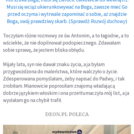
Musi się wciąż ukierunkowywać na Boga, zawsze mieć Go
przed oczyma i wytrwale zapominać o sobie, aż znajdzie
Boga, swój prawdziwy skarb. (Sprawdź:
Rozwój duchowy
)
Toczyłam różne rozmowy ze św. Antonim, a to łagodne, a to
wściekłe, że nie dopilnował podopiecznego. Zdawałam
sobie sprawę, że jestem bliska obłędu.
Mijały lata, syn nie dawał znaku życia, a ja byłam
przygwożdżona do maleństwa, które walczyło o życie.
Zdesperowana pomyślałam, żeby napisać do Padwy, i tak
zrobiłam. Mianowicie poprosiłam znajomą władającą
dobrze językiem włoskim i ona przetłumaczyła mój list, a ja
wysłałam go na chybił trafił.
DEON.PL POLECA