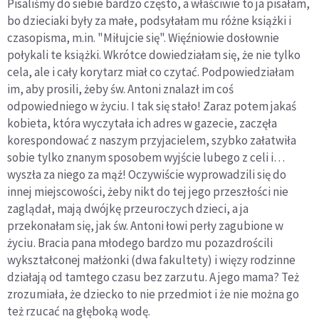
Pisaliśmy do siebie bardzo często, a właściwie to ja pisałam,
bo dzieciaki były za małe, podsyłałam mu różne książki i
czasopisma, m.in. "Miłujcie się". Więźniowie dosłownie
połykali te książki. Wkrótce dowiedziałam się, że nie tylko
cela, ale i cały korytarz miał co czytać. Podpowiedziałam
im, aby prosili, żeby św. Antoni znalazł im coś
odpowiedniego w życiu. I tak się stało! Zaraz potem jakaś
kobieta, która wyczytała ich adres w gazecie, zaczęła
korespondować z naszym przyjacielem, szybko załatwiła
sobie tylko znanym sposobem wyjście lubego z celi i…
wyszła za niego za mąż! Oczywiście wyprowadzili się do
innej miejscowości, żeby nikt do tej jego przeszłości nie
zaglądał, mają dwójkę przeuroczych dzieci, a ja
przekonałam się, jak św. Antoni łowi perły zagubione w
życiu. Bracia pana młodego bardzo mu pozazdrościli
wykształconej małżonki (dwa fakultety) i więzy rodzinne
działają od tamtego czasu bez zarzutu. A jego mama? Też
zrozumiała, że dziecko to nie przedmiot i że nie można go
też rzucać na głęboką wodę.