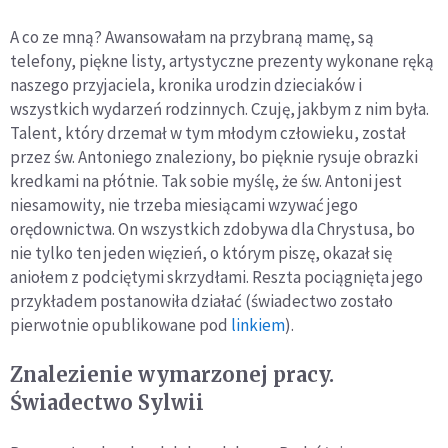
A co ze mną? Awansowałam na przybraną mamę, są
telefony, piękne listy, artystyczne prezenty wykonane ręką
naszego przyjaciela, kronika urodzin dzieciaków i
wszystkich wydarzeń rodzinnych. Czuję, jakbym z nim była.
Talent, który drzemał w tym młodym człowieku, został
przez św. Antoniego znaleziony, bo pięknie rysuje obrazki
kredkami na płótnie. Tak sobie myślę, że św. Antoni jest
niesamowity, nie trzeba miesiącami wzywać jego
orędownictwa. On wszystkich zdobywa dla Chrystusa, bo
nie tylko ten jeden więzień, o którym piszę, okazał się
aniołem z podciętymi skrzydłami. Reszta pociągnięta jego
przykładem postanowiła działać (świadectwo zostało
pierwotnie opublikowane pod
linkiem
).
Znalezienie wymarzonej pracy.
Świadectwo Sylwii