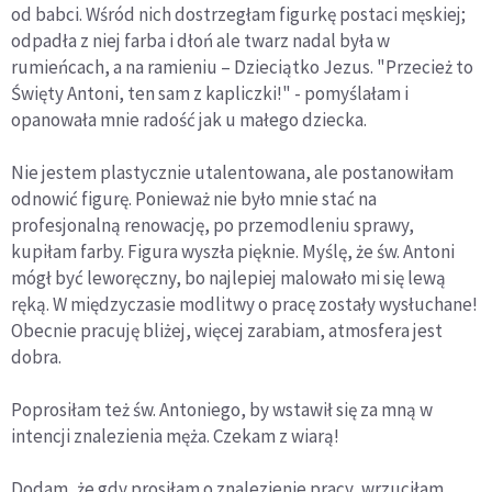
od babci. Wśród nich dostrzegłam figurkę postaci męskiej;
odpadła z niej farba i dłoń ale twarz nadal była w
rumieńcach, a na ramieniu – Dzieciątko Jezus. "Przecież to
Święty Antoni, ten sam z kapliczki!" - pomyślałam i
opanowała mnie radość jak u małego dziecka.
Nie jestem plastycznie utalentowana, ale postanowiłam
odnowić figurę. Ponieważ nie było mnie stać na
profesjonalną renowację, po przemodleniu sprawy,
kupiłam farby. Figura wyszła pięknie. Myślę, że św. Antoni
mógł być leworęczny, bo najlepiej malowało mi się lewą
ręką. W międzyczasie modlitwy o pracę zostały wysłuchane!
Obecnie pracuję bliżej, więcej zarabiam, atmosfera jest
dobra.
Poprosiłam też św. Antoniego, by wstawił się za mną w
intencji znalezienia męża. Czekam z wiarą!
Dodam, że gdy prosiłam o znalezienie pracy, wrzuciłam