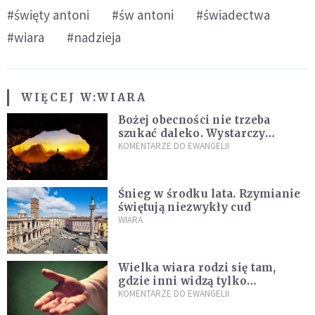
#święty antoni
#św antoni
#świadectwa
#wiara
#nadzieja
WIĘCEJ W:
WIARA
Bożej obecności nie trzeba
szukać daleko. Wystarczy
nauczyć się słuchać
KOMENTARZE DO EWANGELII
Śnieg w środku lata. Rzymianie
świętują niezwykły cud
WIARA
Wielka wiara rodzi się tam,
gdzie inni widzą tylko
przeszkody
KOMENTARZE DO EWANGELII