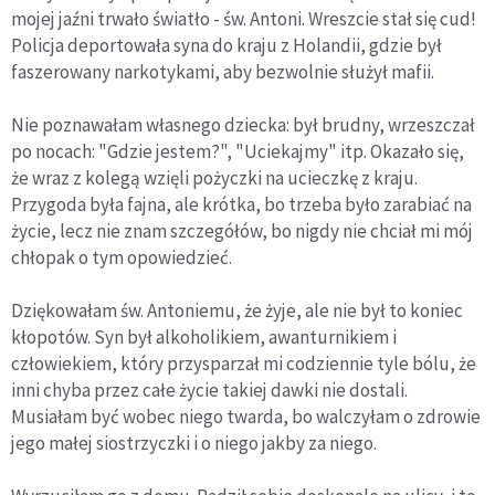
mojej jaźni trwało światło - św. Antoni. Wreszcie stał się cud!
Policja deportowała syna do kraju z Holandii, gdzie był
faszerowany narkotykami, aby bezwolnie służył mafii.
Nie poznawałam własnego dziecka: był brudny, wrzeszczał
po nocach: "Gdzie jestem?", "Uciekajmy" itp. Okazało się,
że wraz z kolegą wzięli pożyczki na ucieczkę z kraju.
Przygoda była fajna, ale krótka, bo trzeba było zarabiać na
życie, lecz nie znam szczegółów, bo nigdy nie chciał mi mój
chłopak o tym opowiedzieć.
Dziękowałam św. Antoniemu, że żyje, ale nie był to koniec
kłopotów. Syn był alkoholikiem, awanturnikiem i
człowiekiem, który przysparzał mi codziennie tyle bólu, że
inni chyba przez całe życie takiej dawki nie dostali.
Musiałam być wobec niego twarda, bo walczyłam o zdrowie
jego małej siostrzyczki i o niego jakby za niego.