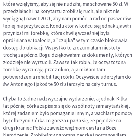
które wzięłyśmy, aby się nie nudziła, ma schowane 50 zł. W
przedziałach i na korytarzu zrobił się ruch, ale nikt nie
wyciągnął nawet 20 zł, aby nam pomóc, a rad od pasażerów
lepiej nie przytaczać. Konduktor w końcu się jednak zjawił i
przyniósł mi torebkę, która chwilę wcześniej była
opróżniana w toalecie, a "czujka" w tym czasie blokowała
dostęp do ubikacji. Wszystko to zrozumiałam niestety
trochę za późno. Bogu dziękowałam za dokumenty, których
złodzieje nie wyrzucili. Zawsze tak robią, że oczyszczoną
torebkę wyrzucają przez okno, a ja miałam tam
potwierdzenia rehabilitacji córki. Oczywiście uderzyłam do
św. Antoniego i jakoś te 50 zł starczyło na cały turnus.
Chyba to żadne nadzwyczajne wydarzenie, a jednak. Kilka
lat później córka zapisała się do wspólnoty samarytańskiej,
której zadaniem było pomaganie innym, a wachlarz pomocy
był olbrzymi. Córka co gorsza uparła się, że pojedzie na
drugi kraniec Polski zawieźć więźniom ciasta na Boże
Narodzenie. Zrobiłyśmy ogromną paczkę i postanowiłam,