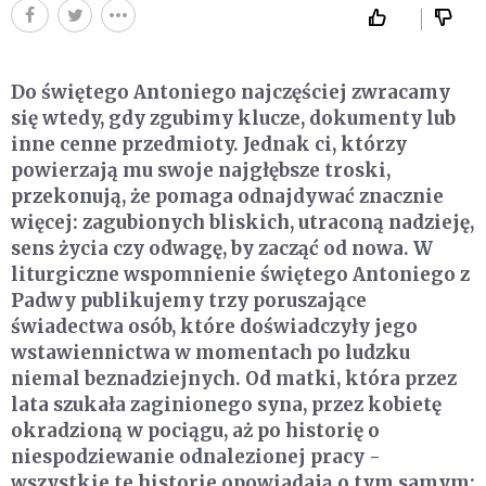
Do świętego Antoniego najczęściej zwracamy
się wtedy, gdy zgubimy klucze, dokumenty lub
inne cenne przedmioty. Jednak ci, którzy
powierzają mu swoje najgłębsze troski,
przekonują, że pomaga odnajdywać znacznie
więcej: zagubionych bliskich, utraconą nadzieję,
sens życia czy odwagę, by zacząć od nowa. W
liturgiczne wspomnienie świętego Antoniego z
Padwy publikujemy trzy poruszające
świadectwa osób, które doświadczyły jego
wstawiennictwa w momentach po ludzku
niemal beznadziejnych. Od matki, która przez
lata szukała zaginionego syna, przez kobietę
okradzioną w pociągu, aż po historię o
niespodziewanie odnalezionej pracy -
wszystkie te historie opowiadają o tym samym: