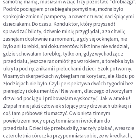
samotną mamą, musiałam wziąć trzy pozostałe "drobiazgi".
Podróż pociągiem przebiegała pomyślnie, można było
spokojnie zmienić pampersy, a nawet czuwać nad śpiącymi
dzieciakami. Do czasu. Konduktor, który przyszedł
sprawdzać bilety, dziwnie mi się przyglądał, a za chwilę
zasnęłam dosłownie na moment, a gdy się ocknęłam, nie
było ani torebki, ani dokumentów. Nikt inny nie wiedział,
gdzie schowałam torebkę, tylko on, gdyż wychodząc z
przedziału, jeszcze raz omiótł go wzrokiem, a torebka była
ukryta pod ręcznikami i pieluchami dzieci. Szok potworny.
W samych skarpetkach wybiegłam na korytarz, ale śladu po
złodziejach nie było. Czyli perspektywa dwóch tygodni bez
pieniędzy i dokumentów! Nie wiem, dlaczego otworzyłam
drzwi od pociągu i próbowałam wyskoczyć. Jak w amoku!
Złapał mnie jakiś człowiek stojący przy drzwiach ubikacji i
coś tam próbował tłumaczyć. Owionięta zimnym
powietrzem nocy oprzytomniałam i wróciłam do
przedziału. Dzieci się przebudziły, zaczęły płakać, wreszcie
czteroletnia córeczka przypomniała sobie, że w kredkach,