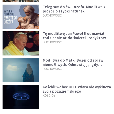
Telegram do św. Józefa. Modlitwa z
prośbą o szybki ratunek
DUCHOWOŚĆ
Tę modlitwę Jan Paweł II odmawiał
codziennie aż do śmierci. Podyktował
mu ją ojciec
DUCHOWOŚĆ
Modlitwa do Matki Bożej od spraw
niemożliwych. Odmawiaj ją, gdy
wszystko idzie źle
DUCHOWOŚĆ
Kościół wobec UFO. Wiara nie wyklucza
życia pozaziemskiego
KOŚCIÓŁ