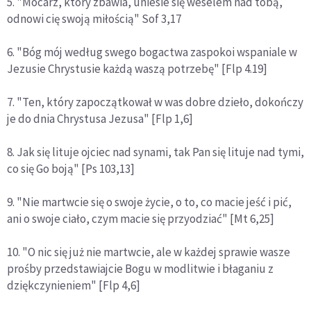
5. "Mocarz, który zbawia, uniesie się weselem nad tobą,
odnowi cię swoją miłością" Sof 3,17
6. "Bóg mój według swego bogactwa zaspokoi wspaniale w
Jezusie Chrystusie każdą waszą potrzebę" [Flp 4.19]
7. "Ten, który zapoczątkował w was dobre dzieło, dokończy
je do dnia Chrystusa Jezusa" [Flp 1,6]
8. Jak się lituje ojciec nad synami, tak Pan się lituje nad tymi,
co się Go boją" [Ps 103,13]
9. "Nie martwcie się o swoje życie, o to, co macie jeść i pić,
ani o swoje ciało, czym macie się przyodziać" [Mt 6,25]
10. "O nic się już nie martwcie, ale w każdej sprawie wasze
prośby przedstawiajcie Bogu w modlitwie i błaganiu z
dziękczynieniem" [Flp 4,6]