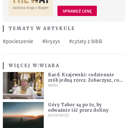
SPRAWDŹ CENĘ
TEMATY W ARTYKULE
#pocieszenie
#kryzys
#cytaty z biblii
WIĘCEJ W:
WIARA
Kard. Krajewski: codziennie
zrób jedną rzecz. Zobaczysz, co
stanie się z twoim życiem
WIARA
Góry Tabor są po to, by
odważnie iść przez doliny
DUCHOWOŚĆ