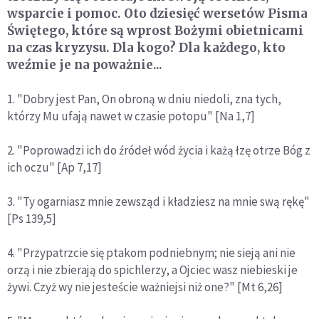
wsparcie i pomoc. Oto dziesięć wersetów Pisma
Świętego, które są wprost Bożymi obietnicami
na czas kryzysu. Dla kogo? Dla każdego, kto
weźmie je na poważnie...
1. "Dobry jest Pan, On obroną w dniu niedoli, zna tych,
którzy Mu ufają nawet w czasie potopu" [Na 1,7]
2. "Poprowadzi ich do źródeł wód życia i każą łzę otrze Bóg z
ich oczu" [Ap 7,17]
3. "Ty ogarniasz mnie zewsząd i kładziesz na mnie swą rękę"
[Ps 139,5]
4. "Przypatrzcie się ptakom podniebnym; nie sieją ani nie
orzą i nie zbierają do spichlerzy, a Ojciec wasz niebieski je
żywi. Czyż wy nie jesteście ważniejsi niż one?" [Mt 6,26]