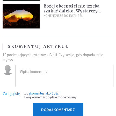
Bożej obecności nie trzeba
szukać daleko. Wystarczy
nauczyć się słuchać
KOMENTARZE DO EWANGELII
SKOMENTUJ ARTYKUŁ
10 pocieszających cytatów z Biblii. Czytam je, gdy dopada mnie
kryzys
Zaloguj się
lub
skomentuj jako Gość
Twój komentarz będzie moderowany
DODAJ KOMENTARZ