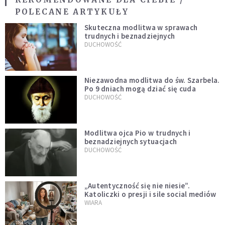
POLECANE ARTYKUŁY
Skuteczna modlitwa w sprawach
trudnych i beznadziejnych
DUCHOWOŚĆ
Niezawodna modlitwa do św. Szarbela.
Po 9 dniach mogą dziać się cuda
DUCHOWOŚĆ
Modlitwa ojca Pio w trudnych i
beznadziejnych sytuacjach
DUCHOWOŚĆ
„Autentyczność się nie niesie”.
Katoliczki o presji i sile social mediów
WIARA