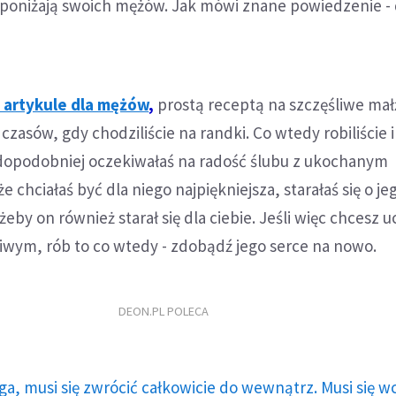
b poniżają swoich mężów. Jak mówi znane powiedzenie -
 artykule dla mężów
,
prostą receptą na szczęśliwe ma
a czasów, gdy chodziliście na randki. Co wtedy robiliście i
opodobniej oczekiwałaś na radość ślubu z ukochanym
 chciałaś być dla niego najpiękniejsza, starałaś się o j
 żeby on również starał się dla ciebie. Jeśli więc chcesz 
iwym, rób to co wtedy - zdobądź jego serce na nowo.
DEON.PL POLECA
ga, musi się zwrócić całkowicie do wewnątrz. Musi się w