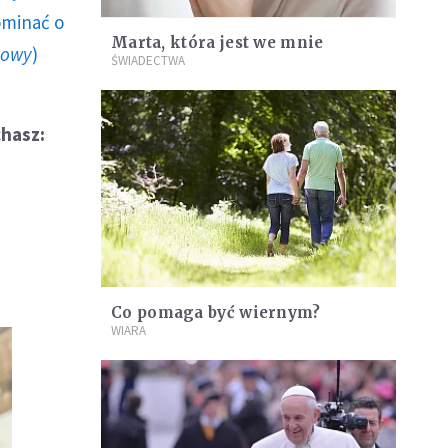
ominać o
Marta, która jest we mnie
howy
)
ŚWIADECTWA
hasz:
Co pomaga być wiernym?
WIARA