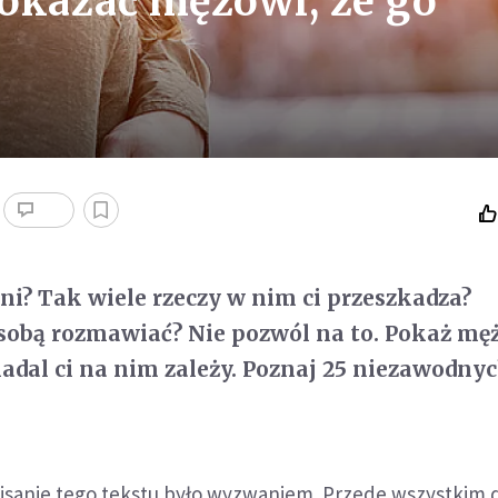
okazać mężowi, że go
ni? Tak wiele rzeczy w nim ci przeszkadza?
e sobą rozmawiać? Nie pozwól na to. Pokaż męż
nadal ci na nim zależy. Poznaj 25 niezawodny
isanie tego tekstu było wyzwaniem. Przede wszystkim 