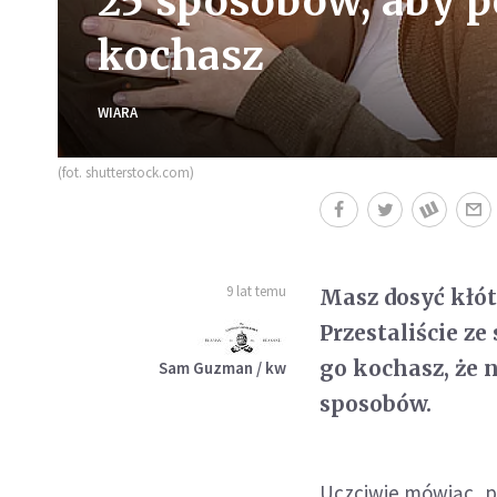
25 sposobów, aby p
kochasz
WIARA
(fot. shutterstock.com)
9 lat temu
Masz dosyć kłót
Przestaliście z
go kochasz, że 
Sam Guzman / kw
sposobów.
Uczciwie mówiąc, p