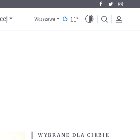
11
°
cej
Warszawa
WYBRANE DLA CIEBIE