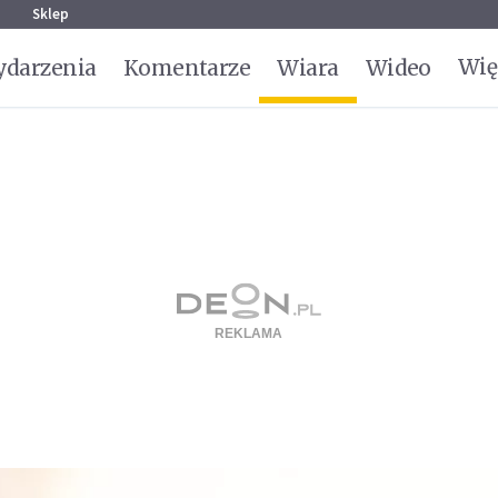
g
Sklep
Wię
darzenia
Komentarze
Wiara
Wideo