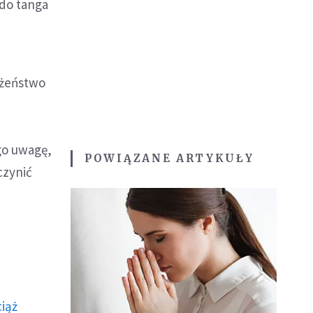
 do tanga
łżeństwo
ego uwagę,
POWIĄZANE ARTYKUŁY
uczynić
ciąż