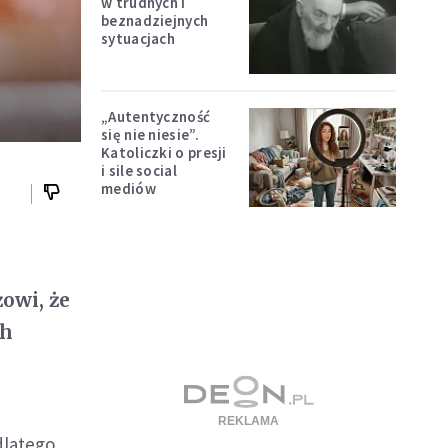
w trudnych i
beznadziejnych
sytuacjach
„Autentyczność
się nie niesie”.
Katoliczki o presji
i sile social
mediów
owi, że
ch
dlatego,