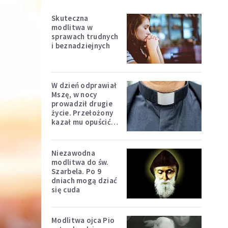
Skuteczna
modlitwa w
sprawach trudnych
i beznadziejnych
W dzień odprawiał
Mszę, w nocy
prowadził drugie
życie. Przełożony
kazał mu opuścić
zakon
Niezawodna
modlitwa do św.
Szarbela. Po 9
dniach mogą dziać
się cuda
Modlitwa ojca Pio