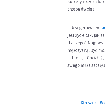
kobiety niszczą lu
trzeba dwojga.
Jak sugerowałem
w
jest życie tak, jak z
dlaczego? Najprawd
mężczyzną. Być może
"atencję". Chciałaś,
swego męża szczęśl
Kto szuka Bo