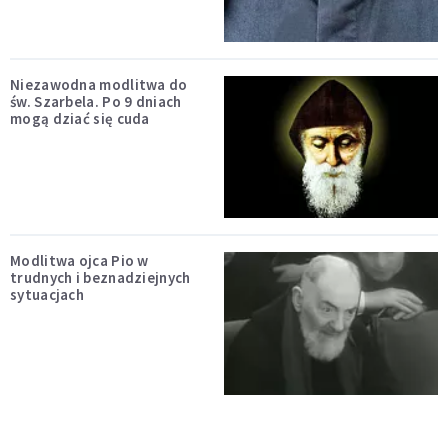
Niezawodna modlitwa do
św. Szarbela. Po 9 dniach
mogą dziać się cuda
Modlitwa ojca Pio w
trudnych i beznadziejnych
sytuacjach