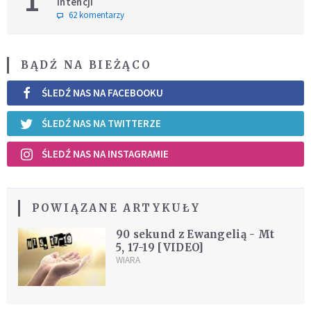
1
intencji
62 komentarzy
BĄDŹ NA BIEŻĄCO
ŚLEDŹ NAS NA FACEBOOKU
ŚLEDŹ NAS NA TWITTERZE
ŚLEDŹ NAS NA INSTAGRAMIE
POWIĄZANE ARTYKUŁY
90 sekund z Ewangelią - Mt
5, 17-19 [VIDEO]
WIARA