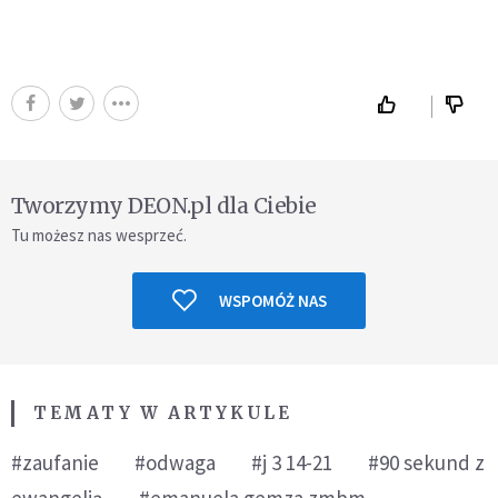
Tworzymy DEON.pl dla Ciebie
Tu możesz nas wesprzeć.
WSPOMÓŻ NAS
TEMATY W ARTYKULE
#zaufanie
#odwaga
#j 3 14-21
#90 sekund z
ewangelią
#emanuela gemza zmbm