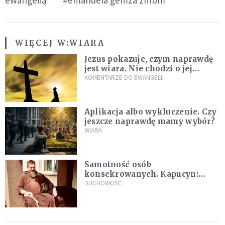
WIĘCEJ W:
WIARA
Jezus pokazuje, czym naprawdę
jest wiara. Nie chodzi o jej
wielkość
KOMENTARZE DO EWANGELII
Aplikacja albo wykluczenie. Czy
jeszcze naprawdę mamy wybór?
WIARA
Samotność osób
konsekrowanych. Kapucyn:
Życie w pojedynkę rzadko jest
DUCHOWOŚĆ
sielanką