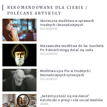
REKOMENDOWANE DLA CIEBIE /
POLECANE ARTYKUŁY
Skuteczna modlitwa w sprawach
trudnych i beznadziejnych
DUCHOWOŚĆ
Niezawodna modlitwa do św. Szarbela.
Po 9 dniach mogą dziać się cuda
DUCHOWOŚĆ
Modlitwa ojca Pio w trudnych i
beznadziejnych sytuacjach
DUCHOWOŚĆ
„Autentyczność się nie niesie”.
Katoliczki o presji i sile social mediów
WIARA