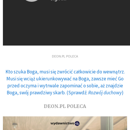
DEON.PL POLECA
Kto szuka Boga, musi się zwrócić całkowicie do wewnątrz.
Musi się wciąż ukierunkowywać na Boga, zawsze mieć Go
przed oczyma i wytrwale zapominać o sobie, aż znajdzie
Boga, swój prawdziwy skarb. (Sprawdź:
Rozwój duchowy
)
DEON.PL POLECA