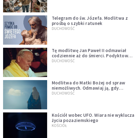
Telegram do św. Józefa. Modlitwa z
prośbą o szybki ratunek
DUCHOWOŚĆ
Tę modlitwę Jan Paweł II odmawiał
codziennie aż do śmierci. Podyktował
mu ją ojciec
DUCHOWOŚĆ
Modlitwa do Matki Bożej od spraw
niemożliwych. Odmawiaj ją, gdy
wszystko idzie źle
DUCHOWOŚĆ
Kościół wobec UFO. Wiara nie wyklucza
życia pozaziemskiego
KOŚCIÓŁ