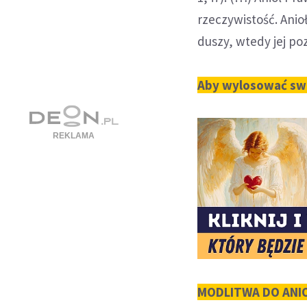
rzeczywistość. Anioł
duszy, wtedy jej po
Aby wylosować swoj
MODLITWA DO AN