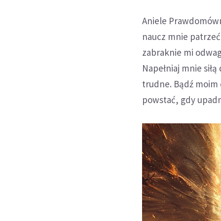
Aniele Prawdomówn
naucz mnie patrzeć n
zabraknie mi odwag
Napełniaj mnie siłą
trudne. Bądź moim 
powstać, gdy upadn