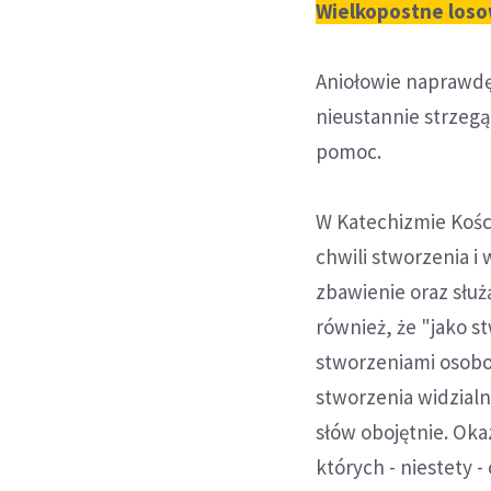
Wielkopostne loso
Aniołowie naprawdę 
nieustannie strzegą
pomoc.
W Katechizmie Kości
chwili stworzenia i w
zbawienie oraz słu
również, że "jako s
stworzeniami osobo
stworzenia widzialn
słów obojętnie. Ok
których - niestety 