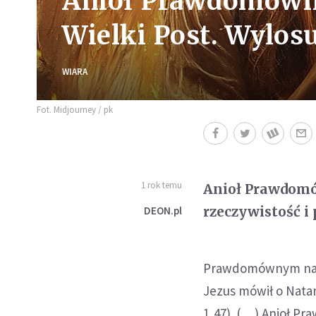
Anioł Prawdomówno
Wielki Post. Wylosu
WIARA
Fot. Midjourney / pk
1 rok temu
Anioł Prawdomów
rzeczywistość i 
DEON.pl
Prawdomównym nazyw
Jezus mówił o Natan
1,47). (…) Anioł Pr