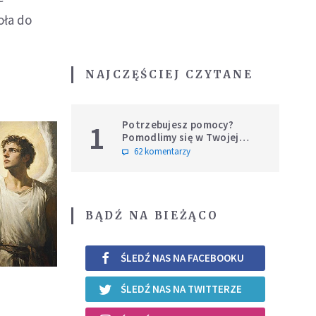
oła do
NAJCZĘŚCIEJ CZYTANE
Potrzebujesz pomocy?
1
Pomodlimy się w Twojej
intencji
62 komentarzy
BĄDŹ NA BIEŻĄCO
ŚLEDŹ NAS NA FACEBOOKU
ŚLEDŹ NAS NA TWITTERZE