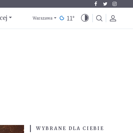
11
°
cej
Warszawa
WYBRANE DLA CIEBIE