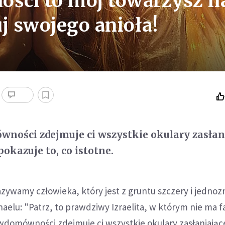
ści to mój towarzysz n
j swojego anioła!
ności zdejmuje ci wszystkie okulary zasłan
pokazuje to, co istotne.
amy człowieka, który jest z gruntu szczery i jednoz
aelu: "Patrz, to prawdziwy Izraelita, w którym nie ma f
awdomówności zdejmuje ci wszystkie okulary zasłaniając