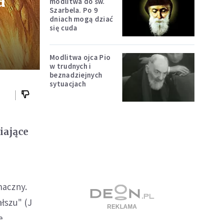
a
modlitwa do św.
Szarbela. Po 9
dniach mogą dziać
się cuda
Modlitwa ojca Pio
w trudnych i
beznadziejnych
sytuacjach
iające
naczny.
ałszu" (J
e