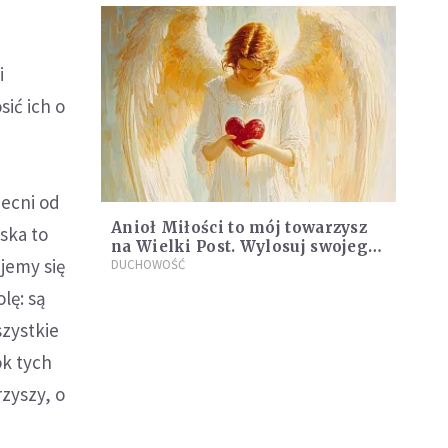
i
sić ich o
becni od
Anioł Miłości to mój towarzysz
iska to
na Wielki Post. Wylosuj swojego
jemy się
anioła!
DUCHOWOŚĆ
lę: są
zystkie
ok tych
zyszy, o