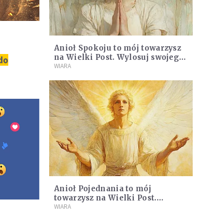
Anioł Spokoju to mój towarzysz
na Wielki Post. Wylosuj swojego
do
anioła!
WIARA
Anioł Pojednania to mój
towarzysz na Wielki Post.
Wylosuj swojego anioła!
WIARA