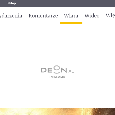
g
Sklep
Wię
darzenia
Komentarze
Wiara
Wideo