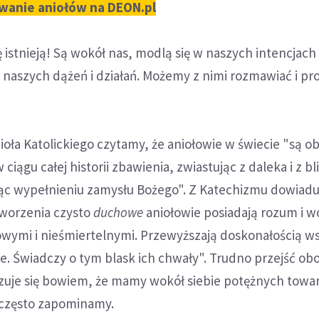
wanie aniołów na DEON.pl
istnieją! Są wokół nas, modlą się w naszych intencjach 
 naszych dążeń i działań. Możemy z nimi rozmawiać i pro
oła Katolickiego czytamy, że aniołowie w świecie "są o
 ciągu całej historii zbawienia, zwiastując z daleka i z bl
żąc wypełnieniu zamysłu Bożego". Z Katechizmu dowiadu
tworzenia czysto
duchowe
aniołowie posiadają rozum i wo
wymi i nieśmiertelnymi. Przewyższają doskonałością ws
e. Świadczy o tym blask ich chwały". Trudno przejść ob
azuje się bowiem, że mamy wokół siebie potężnych towar
- często zapominamy.