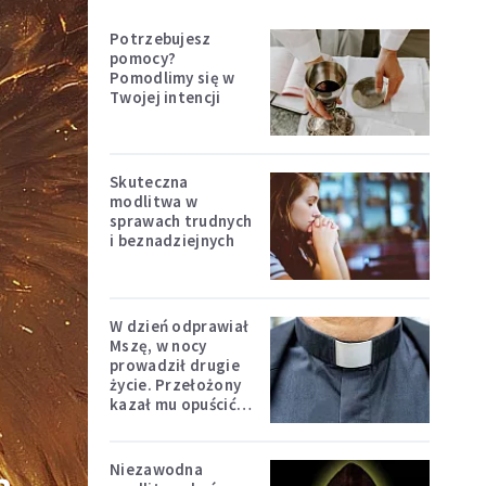
Potrzebujesz
pomocy?
Pomodlimy się w
Twojej intencji
Skuteczna
modlitwa w
sprawach trudnych
i beznadziejnych
W dzień odprawiał
Mszę, w nocy
prowadził drugie
życie. Przełożony
kazał mu opuścić
zakon
Niezawodna