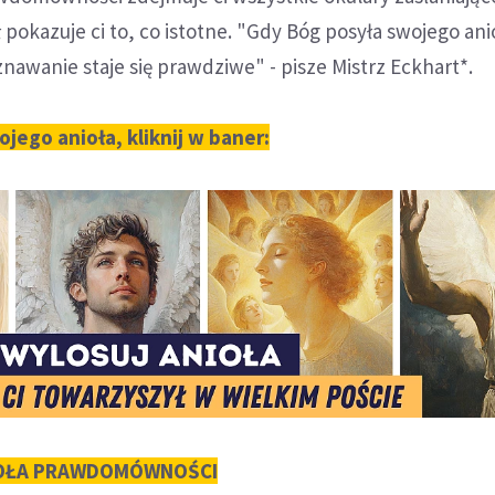
 pokazuje ci to, co istotne. "Gdy Bóg posyła swojego ani
znawanie staje się prawdziwe" - pisze Mistrz Eckhart*.
ego anioła, kliknij w baner:
IOŁA PRAWDOMÓWNOŚCI