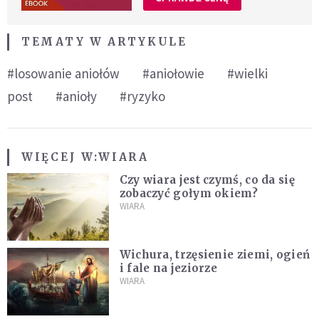
TEMATY W ARTYKULE
#losowanie aniołów
#aniołowie
#wielki
post
#anioły
#ryzyko
WIĘCEJ W:
WIARA
Czy wiara jest czymś, co da się
zobaczyć gołym okiem?
WIARA
Wichura, trzęsienie ziemi, ogień
i fale na jeziorze
WIARA