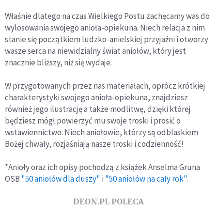
Właśnie dlatego na czas Wielkiego Postu zachęcamy was do
wylosowania swojego anioła-opiekuna. Niech relacja z nim
stanie się początkiem ludzko-anielskiej przyjaźni i otworzy
wasze serca na niewidzialny świat aniołów, który jest
znacznie bliższy, niż się wydaje.
W przygotowanych przez nas materiałach, oprócz krótkiej
charakterystyki swojego anioła-opiekuna, znajdziesz
również jego ilustrację a także modlitwę, dzięki której
będziesz mógł powierzyć mu swoje troski i prosić o
wstawiennictwo. Niech aniołowie, którzy są odblaskiem
Bożej chwały, rozjaśniają nasze troski i codzienność!
*Anioły oraz ich opisy pochodzą z książek Anselma Grüna
OSB
"50 aniołów dla duszy"
i
"50 aniołów na cały rok"
.
DEON.PL POLECA