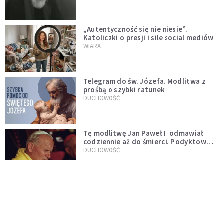
„Autentyczność się nie niesie”.
Katoliczki o presji i sile social mediów
WIARA
Telegram do św. Józefa. Modlitwa z
prośbą o szybki ratunek
DUCHOWOŚĆ
Tę modlitwę Jan Paweł II odmawiał
codziennie aż do śmierci. Podyktował
mu ją ojciec
DUCHOWOŚĆ
Modlitwa do Matki Bożej od spraw
niemożliwych. Odmawiaj ją, gdy
wszystko idzie źle
DUCHOWOŚĆ