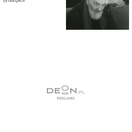
sytuacjach