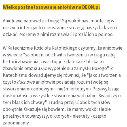
Wielkopostne losowanie aniołów na DEON.pl
Aniołowie naprawdę istnieją! Są wokół nas, modlą się w
naszych intencjach i nieustannie strzegą naszych dążeń i
działań. Możemy z nimi rozmawiać i prosić ich o pomoc.
W Katechizmie Kościoła Katolickiego czytamy, że aniołowie
w świecie "są obecni od chwili stworzenia i w ciągu całej
historii zbawienia, zwiastując z daleka i z bliska to
zbawienie oraz służąc wypełnieniu zamysłu Bożego". Z
Katechizmu dowiadujemy się również, że "jako stworzenia
czysto
duchowe
aniołowie posiadają rozum i wolę: są
stworzeniami osobowymi i nieśmiertelnymi. Przewyższają
doskonałością wszystkie stworzenia widzialne. Świadczy o
tym blask ich chwały". Trudno przejść obok tych słów
obojętnie. Okazuje się bowiem, że mamy wokół siebie
potężnych towarzyszy, o których - niestety - często
zapominamy.