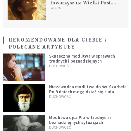
towarzysz na Wielki Post.
Wylosuj swojego anioła!
WIARA
REKOMENDOWANE DLA CIEBIE /
POLECANE ARTYKUŁY
Skuteczna modlitwa w sprawach
trudnych i beznadziejnych
DUCHOWOŚĆ
Niezawodna modlitwa do św. Szarbela.
Po 9 dniach mogą dziać się cuda
DUCHOWOŚĆ
Modlitwa ojca Pio w trudnych i
beznadziejnych sytuacjach
DUCHOWOŚĆ