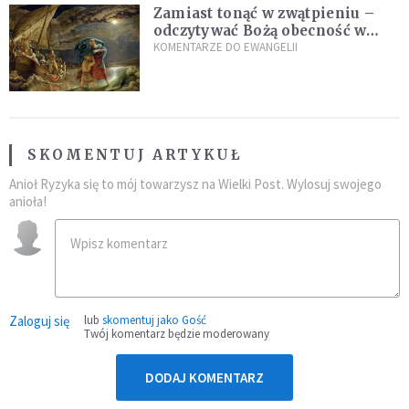
Zamiast tonąć w zwątpieniu –
odczytywać Bożą obecność w
burzach codziennego życia
KOMENTARZE DO EWANGELII
SKOMENTUJ ARTYKUŁ
Anioł Ryzyka się to mój towarzysz na Wielki Post. Wylosuj swojego
anioła!
Zaloguj się
lub
skomentuj jako Gość
Twój komentarz będzie moderowany
DODAJ KOMENTARZ