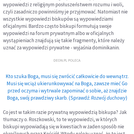
wypowiedzi z religijnym posłuszeństwem rozumu i woli,
czyli zasadniczo powinniśmy je przyjmować. Natomiast nie
wszystkie wypowiedzi biskupów są wypowiedziami
oficjalnymi. Bardzo często biskupi formułują swoje
wypowiedzi na forum prywatnym albo w oficjalnych
wystąpieniach znajdują się takie fragmenty, które należy
uznać za wypowiedzi prywatne - wyjaśnia dominikanin.
DEON.PL POLECA
Kto szuka Boga, musi się zwrócić całkowicie do wewnątrz.
Musi się wciąż ukierunkowywać na Boga, zawsze mieć Go
przed oczyma i wytrwale zapominać o sobie, aż znajdzie
Boga, swój prawdziwy skarb. (Sprawdź:
Rozwój duchowy
)
Co jest w takim razie prywatną wypowiedzią biskupa? Jak
tłumaczy o. Roszkowski, to te wypowiedzi, w których
biskupi wypowiadają się w kwestiach w żaden sposób nie
określonych przez Kościół. Wtedy należy uznać, że to jest