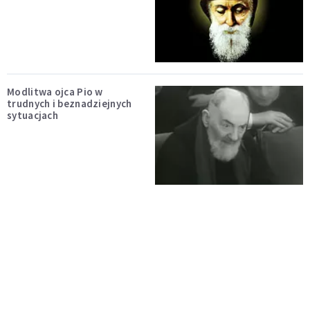
Modlitwa ojca Pio w
trudnych i beznadziejnych
sytuacjach