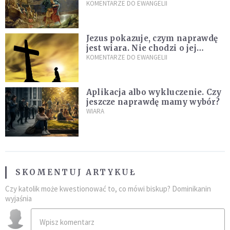
burzach codziennego życia
KOMENTARZE DO EWANGELII
Jezus pokazuje, czym naprawdę
jest wiara. Nie chodzi o jej
wielkość
KOMENTARZE DO EWANGELII
Aplikacja albo wykluczenie. Czy
jeszcze naprawdę mamy wybór?
WIARA
SKOMENTUJ ARTYKUŁ
Czy katolik może kwestionować to, co mówi biskup? Dominikanin
wyjaśnia