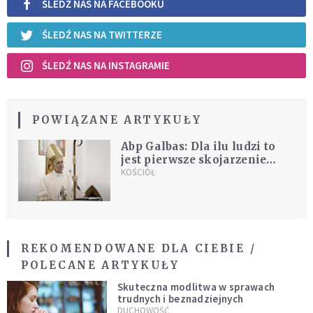
ŚLEDŹ NAS NA FACEBOOKU
ŚLEDŹ NAS NA TWITTERZE
ŚLEDŹ NAS NA INSTAGRAMIE
POWIĄZANE ARTYKUŁY
Abp Galbas: Dla ilu ludzi to
jest pierwsze skojarzenie
Kościoła: klatka z przepisami,
KOŚCIÓŁ
z zasadami?
REKOMENDOWANE DLA CIEBIE /
POLECANE ARTYKUŁY
Skuteczna modlitwa w sprawach
trudnych i beznadziejnych
DUCHOWOŚĆ