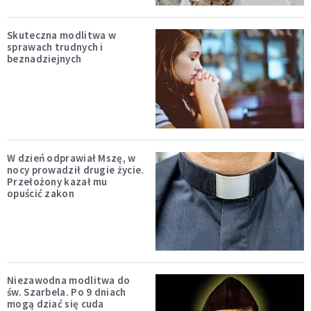
Skuteczna modlitwa w
sprawach trudnych i
beznadziejnych
W dzień odprawiał Mszę, w
nocy prowadził drugie życie.
Przełożony kazał mu
opuścić zakon
Niezawodna modlitwa do
św. Szarbela. Po 9 dniach
mogą dziać się cuda