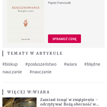
Papież Franciszek
SPRAWDŹ CENĘ
TEMATY W ARTYKULE
#biskup
#posłuszeństwo
#wiara
#błędne
nauczanie
#nauczanie
WIĘCEJ W:
WIARA
Zamiast tonąć w zwątpieniu –
odczytywać Bożą obecność w