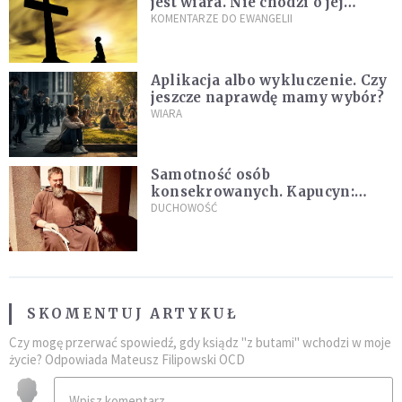
jest wiara. Nie chodzi o jej
wielkość
KOMENTARZE DO EWANGELII
Aplikacja albo wykluczenie. Czy
jeszcze naprawdę mamy wybór?
WIARA
Samotność osób
konsekrowanych. Kapucyn:
Życie w pojedynkę rzadko jest
DUCHOWOŚĆ
sielanką
SKOMENTUJ ARTYKUŁ
Czy mogę przerwać spowiedź, gdy ksiądz "z butami" wchodzi w moje
życie? Odpowiada Mateusz Filipowski OCD