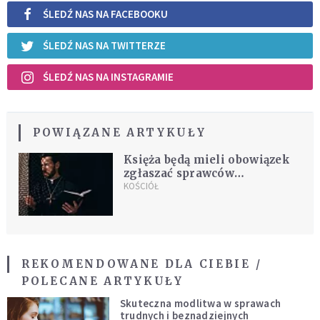
ŚLEDŹ NAS NA FACEBOOKU
ŚLEDŹ NAS NA TWITTERZE
ŚLEDŹ NAS NA INSTAGRAMIE
POWIĄZANE ARTYKUŁY
Księża będą mieli obowiązek
zgłaszać sprawców
wykorzystania, którzy się u
KOŚCIÓŁ
nich spowiadali. Nowe prawo
ma wejść w Wielkiej Brytanii
REKOMENDOWANE DLA CIEBIE /
POLECANE ARTYKUŁY
Skuteczna modlitwa w sprawach
trudnych i beznadziejnych