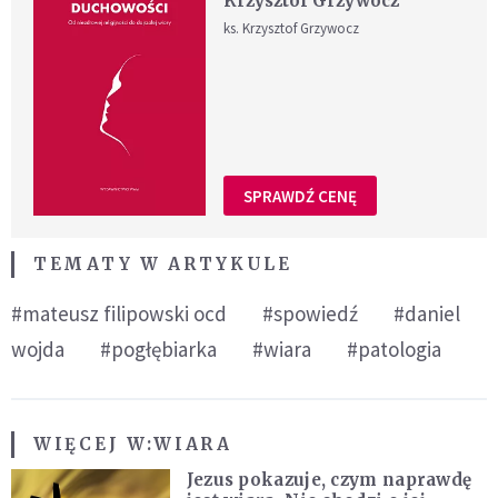
Krzysztof Grzywocz
ks. Krzysztof Grzywocz
SPRAWDŹ CENĘ
TEMATY W ARTYKULE
#mateusz filipowski ocd
#spowiedź
#daniel
wojda
#pogłębiarka
#wiara
#patologia
WIĘCEJ W:
WIARA
Jezus pokazuje, czym naprawdę