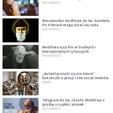
DUCHOWOŚĆ
Niezawodna modlitwa do św. Szarbela.
Po 9 dniach mogą dziać się cuda
DUCHOWOŚĆ
Modlitwa ojca Pio w trudnych i
beznadziejnych sytuacjach
DUCHOWOŚĆ
„Autentyczność się nie niesie”.
Katoliczki o presji i sile social mediów
WIARA
Telegram do św. Józefa. Modlitwa z
prośbą o szybki ratunek
DUCHOWOŚĆ