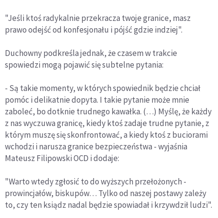
"Jeśli ktoś radykalnie przekracza twoje granice, masz
prawo odejść od konfesjonału i pójść gdzie indziej".
Duchowny podkreśla jednak, że czasem w trakcie
spowiedzi mogą pojawić się subtelne pytania:
- Są takie momenty, w których spowiednik będzie chciał
pomóc i delikatnie dopyta. I takie pytanie może mnie
zaboleć, bo dotknie trudnego kawałka. (…) Myślę, że każdy
z nas wyczuwa granicę, kiedy ktoś zadaje trudne pytanie, z
którym muszę się skonfrontować, a kiedy ktoś z buciorami
wchodzi i narusza granice bezpieczeństwa - wyjaśnia
Mateusz Filipowski OCD i dodaje:
"Warto wtedy zgłosić to do wyższych przełożonych -
prowincjałów, biskupów… Tylko od naszej postawy zależy
to, czy ten ksiądz nadal będzie spowiadał i krzywdził ludzi".