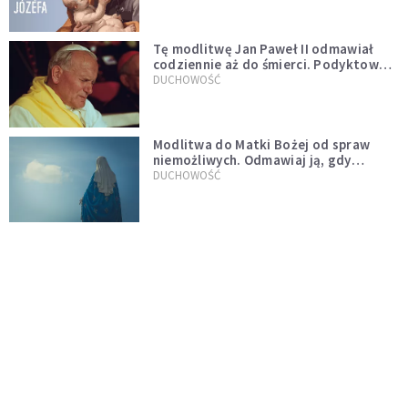
Tę modlitwę Jan Paweł II odmawiał
codziennie aż do śmierci. Podyktował
mu ją ojciec
DUCHOWOŚĆ
Modlitwa do Matki Bożej od spraw
niemożliwych. Odmawiaj ją, gdy
wszystko idzie źle
DUCHOWOŚĆ
Kościół wobec UFO. Wiara nie wyklucza
życia pozaziemskiego
KOŚCIÓŁ