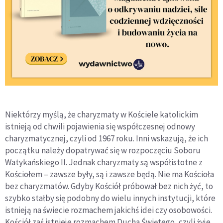
Niektórzy myślą, że charyzmaty w Kościele katolickim
istnieją od chwili pojawienia się współczesnej odnowy
charyzmatycznej, czyli od 1967 roku. Inni wskazują, że ich
początku należy dopatrywać się w rozpoczęciu Soboru
Watykańskiego II. Jednak charyzmaty są współistotne z
Kościołem – zawsze były, są i zawsze będą. Nie ma Kościoła
bez charyzmatów. Gdyby Kościół próbował bez nich żyć, to
szybko stałby się podobny do wielu innych instytucji, które
istnieją na świecie rozmachem jakichś idei czy osobowości.
Kościół zaś istnieje rozmachem Ducha Świętego, czyli żyje