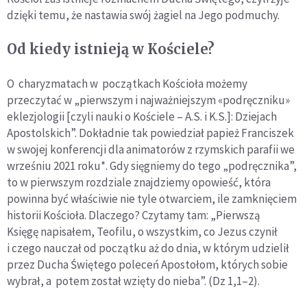
dzięki temu, że nastawia swój żagiel na Jego podmuchy.
Od kiedy istnieją w Kościele?
O charyzmatach w początkach Kościoła możemy
przeczytać w „pierwszym i najważniejszym «podręczniku»
eklezjologii [czyli nauki o Kościele – A.S. i K.S.]: Dziejach
Apostolskich”. Dokładnie tak powiedział papież Franciszek
w swojej konferencji dla animatorów z rzymskich parafii we
wrześniu 2021 roku*. Gdy sięgniemy do tego „podręcznika”,
to w pierwszym rozdziale znajdziemy opowieść, która
powinna być właściwie nie tyle otwarciem, ile zamknięciem
historii Kościoła. Dlaczego? Czytamy tam: „Pierwszą
Księgę napisałem, Teofilu, o wszystkim, co Jezus czynił
i czego nauczał od początku aż do dnia, w którym udzielił
przez Ducha Świętego poleceń Apostołom, których sobie
wybrał, a potem został wzięty do nieba”. (Dz 1,1–2).