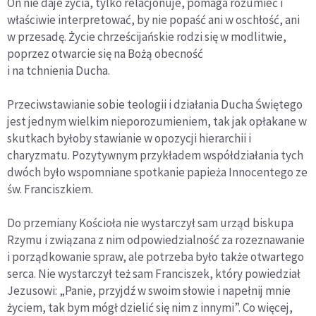
On nie daje życia, tylko relacjonuje, pomaga rozumieć i
właściwie interpretować, by nie popaść ani w oschłość, ani
w przesadę. Życie chrześcijańskie rodzi się w modlitwie,
poprzez otwarcie się na Bożą obecność
i na tchnienia Ducha.
Przeciwstawianie sobie teologii i działania Ducha Świętego
jest jednym wielkim nieporozumieniem, tak jak opłakane w
skutkach byłoby stawianie w opozycji hierarchii i
charyzmatu. Pozytywnym przykładem współdziałania tych
dwóch było wspomniane spotkanie papieża Innocentego ze
św. Franciszkiem.
Do przemiany Kościoła nie wystarczył sam urząd biskupa
Rzymu i związana z nim odpowiedzialność za rozeznawanie
i porządkowanie spraw, ale potrzeba było także otwartego
serca. Nie wystarczył też sam Franciszek, który powiedział
Jezusowi: „Panie, przyjdź w swoim słowie i napełnij mnie
życiem, tak bym mógł dzielić się nim z innymi”. Co więcej,