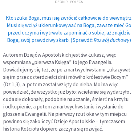
DEON.PL POLECA
Kto szuka Boga, musi się zwrócić całkowicie do wewnątrz.
Musi się wciąż ukierunkowywać na Boga, zawsze mieć Go
przed oczyma i wytrwale zapominać o sobie, aż znajdzie
Boga, swój prawdziwy skarb. (Sprawdź:
Rozwój duchowy
)
Autorem Dziejów Apostolskich jest św. Łukasz, więc
wspomniana „pierwsza Księga” to jego Ewangelia.
Dowiadujemy się też, że po zmartwychwstaniu „ukazywał
się im przez czterdzieści dni i mówił o królestwie Bożym”
(Dz 1,3), a potem został wzięty do nieba. Można więc
powiedzieć, że wszystko już było: wcielenie się wydarzyło,
cuda się dokonały, podobnie nauczanie, śmierć na krzyżu
i odkupienie, a potem zmartwychwstanie i wysłanie do
głoszenia Ewangelii. Na pierwszy rzut oka w tym miejscu
powinno się zakończyć Dzieje Apostolskie – tymczasem
historia Kościoła dopiero zaczyna się rozwijać.