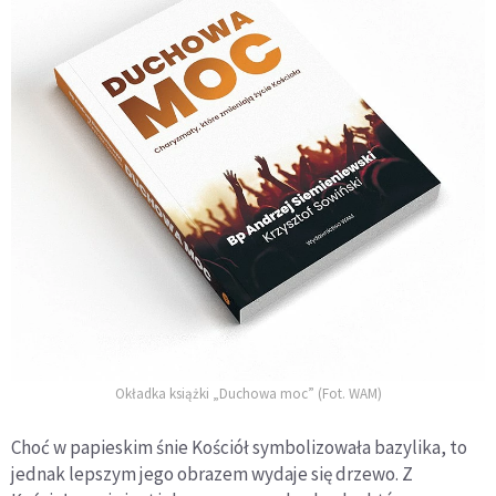
Okładka książki „Duchowa moc” (Fot. WAM)
Choć w papieskim śnie Kościół symbolizowała bazylika, to
jednak lepszym jego obrazem wydaje się drzewo. Z