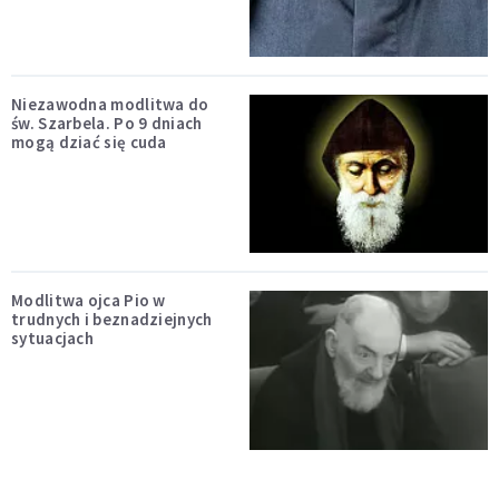
Niezawodna modlitwa do
św. Szarbela. Po 9 dniach
mogą dziać się cuda
Modlitwa ojca Pio w
trudnych i beznadziejnych
sytuacjach