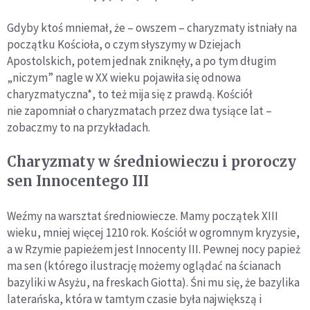
Gdyby ktoś mniemał, że – owszem – charyzmaty istniały na
początku Kościoła, o czym słyszymy w Dziejach
Apostolskich, potem jednak zniknęły, a po tym długim
„niczym” nagle w XX wieku pojawiła się odnowa
charyzmatyczna*, to też mija się z prawdą. Kościół
nie zapomniał o charyzmatach przez dwa tysiące lat –
zobaczmy to na przykładach.
Charyzmaty w średniowieczu i proroczy
sen Innocentego III
Weźmy na warsztat średniowiecze. Mamy początek XIII
wieku, mniej więcej 1210 rok. Kościół w ogromnym kryzysie,
a w Rzymie papieżem jest Innocenty III. Pewnej nocy papież
ma sen (którego ilustrację możemy oglądać na ścianach
bazyliki w Asyżu, na freskach Giotta). Śni mu się, że bazylika
laterańska, która w tamtym czasie była największą i