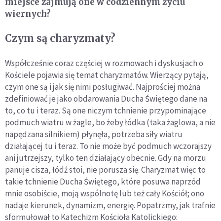
miejsce zajmują one w codziennym życiu
wiernych?
Czym są charyzmaty?
Współcześnie coraz częściej w rozmowach i dyskusjach o
Kościele pojawia się temat charyzmatów. Wierzący pytają,
czym one są i jak się nimi posługiwać. Najprościej można
zdefiniować je jako obdarowania Ducha Świętego dane na
to, co tu i teraz. Są one niczym tchnienie przypominające
podmuch wiatru w żagle, bo żeby łódka (taka żaglowa, a nie
napędzana silnikiem) płynęła, potrzeba siły wiatru
działającej tu i teraz. To nie może być podmuch wczorajszy
ani jutrzejszy, tylko ten działający obecnie. Gdy na morzu
panuje cisza, łódź stoi, nie porusza się. Charyzmat więc to
takie tchnienie Ducha Świętego, które posuwa naprzód
mnie osobiście, moją wspólnotę lub też cały Kościół; ono
nadaje kierunek, dynamizm, energię. Popatrzmy, jak trafnie
sformułował to Katechizm Kościoła Katolickiego: