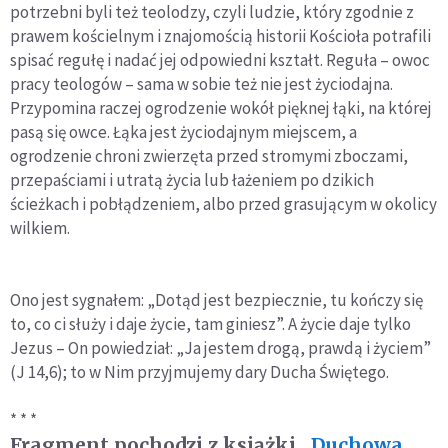
potrzebni byli też teolodzy, czyli ludzie, który zgodnie z
prawem kościelnym i znajomością historii Kościoła potrafili
spisać regułę i nadać jej odpowiedni kształt. Reguła – owoc
pracy teologów – sama w sobie też nie jest życiodajna.
Przypomina raczej ogrodzenie wokół pięknej łąki, na której
pasą się owce. Łąka jest życiodajnym miejscem, a
ogrodzenie chroni zwierzęta przed stromymi zboczami,
przepaściami i utratą życia lub łażeniem po dzikich
ścieżkach i pobłądzeniem, albo przed grasującym w okolicy
wilkiem.
Ono jest sygnałem: „Dotąd jest bezpiecznie, tu kończy się
to, co ci służy i daje życie, tam giniesz”. A życie daje tylko
Jezus – On powiedział: „Ja jestem drogą, prawdą i życiem”
(J 14,6); to w Nim przyjmujemy dary Ducha Świętego.
* * *
Fragment pochodzi z książki
„Duchowa