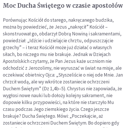
Moc Ducha Świętego w czasie apostołów
Porównując Kościół do starego, nakręcanego budzika,
można by powiedzieć, że Jezus „nakręcił” Kościół –
skonstruował go, obdarzył Dobrą Nowiną i sakramentami,
powiedział: „Idźcie i udzielajcie chrztu, odpuszczajcie
grzechy” – i teraz Kościół może już działać o własnych
siłach, bo niczego mu nie brakuje. Jednak w Dziejach
Apostolskich czytamy, że Pan Jezus każe uczniom nie
odchodzić z Jerozolimy, nie wyruszać w świat na misje, ale
oczekiwać obietnicy Ojca: „Słyszeliście o niej ode Mnie. Jan
chrzcił wodą, ale wy wkrótce zostaniecie ochrzczeni
Duchem Świętym” (Dz 1,4b–5). Chrystus nie zapowiada, że
wygłosi nowe nauki lub dołoży kolejny sakrament, nie
dopowie kilku przypowieści, na które nie starczyło Mu
czasu podczas Jego ziemskiego życia. Czego jeszcze
brakuje? Ducha Świętego. Mówi: „Poczekajcie, aż
zostaniecie ochrzczeni Duchem Świętym. Bo dopiero gdy