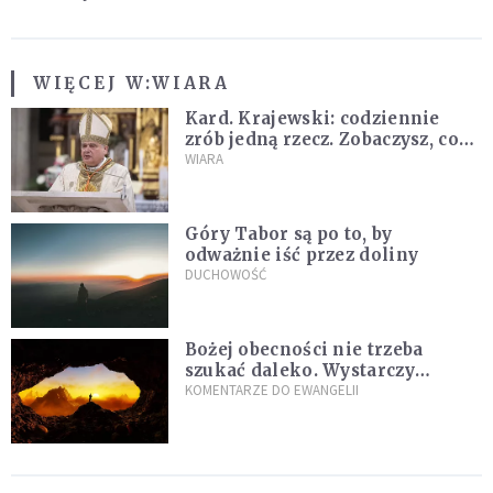
WIĘCEJ W:
WIARA
Kard. Krajewski: codziennie
zrób jedną rzecz. Zobaczysz, co
stanie się z twoim życiem
WIARA
Góry Tabor są po to, by
odważnie iść przez doliny
DUCHOWOŚĆ
Bożej obecności nie trzeba
szukać daleko. Wystarczy
nauczyć się słuchać
KOMENTARZE DO EWANGELII