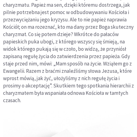
charyzmatu. Papież ma sen, dzięki któremu dostrzega, jak
pilnie potrzebna jest pomoc w odbudowywaniu Kościoła i
przezwyciężaniu jego kryzysu. Ale to nie papież naprawia
Kościół; on ma rozeznać, kto ma dany przez Boga skuteczny
charyzmat. Co się potem dzieje? Wkrótce do pałaców
papieskich puka ubogi, z którego wszyscy się śmieją, na
widok którego pukają się w czoło, bo widzą, że przyniósł
zapisaną regułę życia do zatwierdzenia przez papieża. Gdy
staje przed nim, mówi: „Mam sposób na życie. Wziąłem go z
Ewangelii. Razem z braćmi znaleźliśmy słowa Jezusa, które
wprost mówią, jak żyć, ułożyliśmy z nich regułę życia i
prosimy o akceptację”. Skutkiem tego spotkania hierarchii z
charyzmatem była wspaniała odnowa Kościoła w tamtych
czasach.