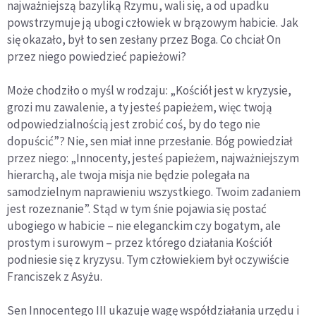
najważniejszą bazyliką Rzymu, wali się, a od upadku
powstrzymuje ją ubogi człowiek w brązowym habicie. Jak
się okazało, był to sen zesłany przez Boga. Co chciał On
przez niego powiedzieć papieżowi?
Może chodziło o myśl w rodzaju: „Kościół jest w kryzysie,
grozi mu zawalenie, a ty jesteś papieżem, więc twoją
odpowiedzialnością jest zrobić coś, by do tego nie
dopuścić”? Nie, sen miał inne przesłanie. Bóg powiedział
przez niego: „Innocenty, jesteś papieżem, najważniejszym
hierarchą, ale twoja misja nie będzie polegała na
samodzielnym naprawieniu wszystkiego. Twoim zadaniem
jest rozeznanie”. Stąd w tym śnie pojawia się postać
ubogiego w habicie – nie eleganckim czy bogatym, ale
prostym i surowym – przez którego działania Kościół
podniesie się z kryzysu. Tym człowiekiem był oczywiście
Franciszek z Asyżu.
Sen Innocentego III ukazuje wagę współdziałania urzędu i