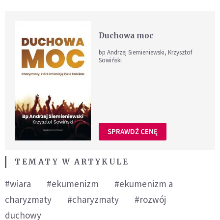
Duchowa moc
bp Andrzej Siemieniewski, Krzysztof
Sowiński
SPRAWDŹ CENĘ
TEMATY W ARTYKULE
#wiara
#ekumenizm
#ekumenizm a
charyzmaty
#charyzmaty
#rozwój
duchowy