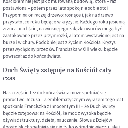
Kościołem nie jest jak z murowaną budowlą, która – raz
postawiona – potem przez lata spokojnie sobie stoi.
Przypomina on raczej drzewo: rosnące i, jak na drzewo
przystało, co roku będące w kryzysie. Każdego roku jesienią
zrzuca ono liście, na wiosnę jego zalążki owoców mogą być
zaatakowane przez przymrozki, a latem wystawione jest na
burze i wichury. Podobnie jest z życiem Kościoła. Kryzys
przezwyciężony przez św. Franciszka w XIII wieku będzie
powracał aż do końca świata.
Duch Święty zstępuje na Kościół cały
czas
Na szczęście też do końca świata może spełniać się
proroctwo Jezusa – a emblematycznym wyrazem tego jest
spotkanie Franciszka z Innocentym III – że Duch Święty
będzie zstępował na Kościół, że moc z wysoka będzie
ożywiać struktury, dzieła, nauczanie. Słowa z Dziejów
Apostolskich spełniają się nie tylko w średniowieczu, ale i