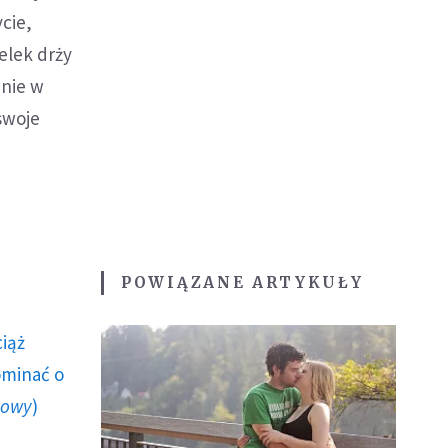
cie,
elek drży
wnie w
swoje
POWIĄZANE ARTYKUŁY
ciąż
ominać o
howy
)