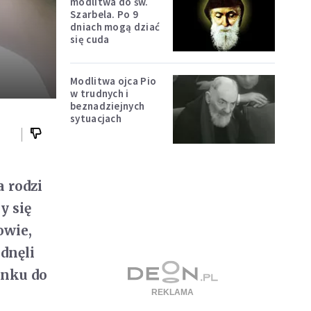
modlitwa do św.
Szarbela. Po 9
dniach mogą dziać
się cuda
Modlitwa ojca Pio
w trudnych i
beznadziejnych
sytuacjach
a rodzi
y się
owie,
dnęli
unku do