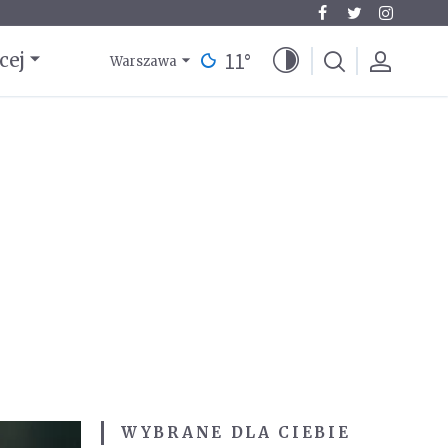
11
°
cej
Warszawa
WYBRANE DLA CIEBIE