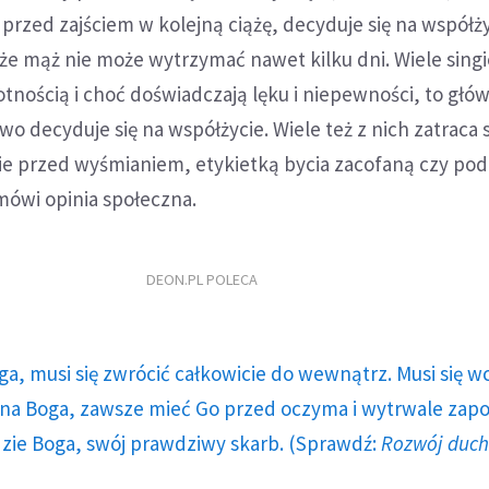
przed zajściem w kolejną ciążę, decyduje się na współży
e mąż nie może wytrzymać nawet kilku dni. Wiele singi
nością i choć doświadczają lęku i niepewności, to głó
wo decyduje się na współżycie. Wiele też z nich zatraca 
e przed wyśmianiem, etykietką bycia zacofaną czy pod
ówi opinia społeczna.
DEON.PL POLECA
ga, musi się zwrócić całkowicie do wewnątrz. Musi się w
a Boga, zawsze mieć Go przed oczyma i wytrwale zap
dzie Boga, swój prawdziwy skarb. (Sprawdź:
Rozwój duc