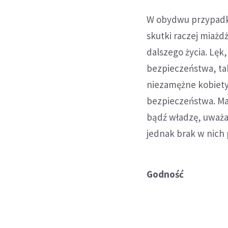
W obydwu przypadka
skutki raczej miażdż
dalszego życia. Lę
bezpieczeństwa, tak
niezamężne kobiety
bezpieczeństwa. Maj
bądź władzę, uważaj
jednak brak w nich
Godność