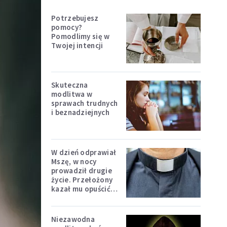
Potrzebujesz
pomocy?
Pomodlimy się w
Twojej intencji
Skuteczna
modlitwa w
sprawach trudnych
i beznadziejnych
W dzień odprawiał
Mszę, w nocy
prowadził drugie
życie. Przełożony
kazał mu opuścić
zakon
Niezawodna