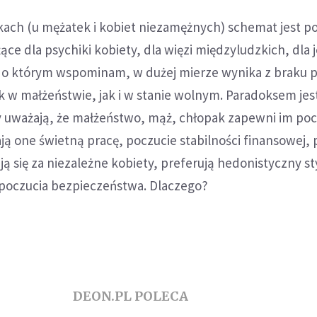
ch (u mężatek i kobiet niezamężnych) schemat jest p
ące dla psychiki kobiety, dla więzi międzyludzkich, dla j
k, o którym wspominam, w dużej mierze wynika z braku 
 w małżeństwie, jak i w stanie wolnym. Paradoksem jest
 uważają, że małżeństwo, mąż, chłopak zapewni im poc
ą one świetną pracę, poczucie stabilności finansowej, p
ą się za niezależne kobiety, preferują hedonistyczny sty
 poczucia bezpieczeństwa. Dlaczego?
DEON.PL POLECA