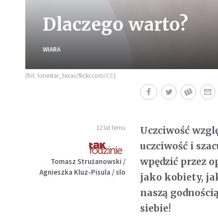
Dlaczego warto?
WIARA
(fot. lonestar_texas/flickr.com/CC)
12 lat temu
Uczciwość wzglę
uczciwość i sza
wpędzić przez o
Tomasz Strużanowski /
Agnieszka Kluz-Pisula / slo
jako kobiety, j
naszą godnością
siebie!