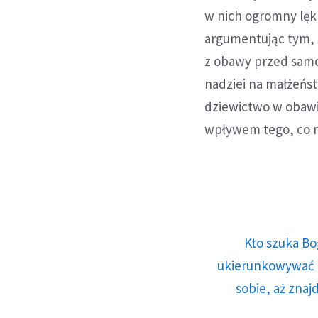
w nich ogromny lęk 
argumentując tym, ż
z obawy przed samot
nadziei na małżeńst
dziewictwo w obawi
wpływem tego, co m
Kto szuka Bo
ukierunkowywać n
sobie, aż znaj