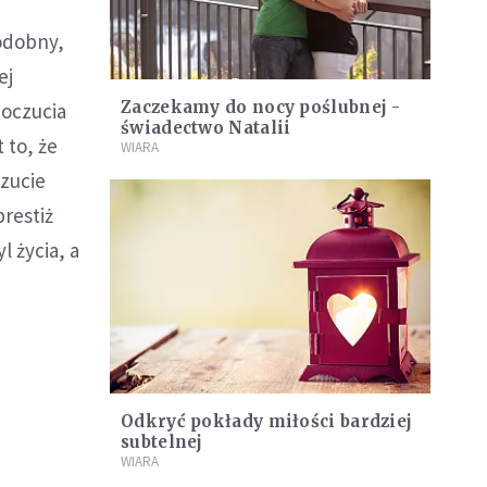
odobny,
ej
Zaczekamy do nocy poślubnej -
poczucia
świadectwo Natalii
 to, że
WIARA
zucie
restiż
l życia, a
Odkryć pokłady miłości bardziej
subtelnej
WIARA