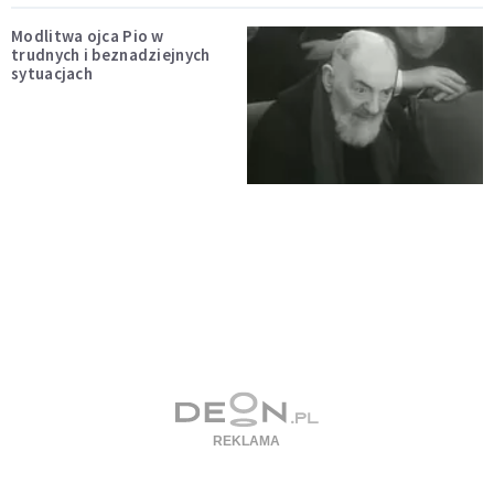
Modlitwa ojca Pio w
trudnych i beznadziejnych
sytuacjach