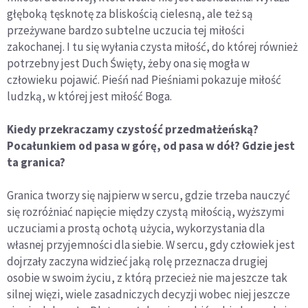
głęboką tęsknotę za bliskością cielesną, ale też są
przeżywane bardzo subtelne uczucia tej miłości
zakochanej. I tu się wyłania czysta miłość, do której również
potrzebny jest Duch Święty, żeby ona się mogła w
człowieku pojawić. Pieśń nad Pieśniami pokazuje miłość
ludzką, w której jest miłość Boga.
Kiedy przekraczamy czystość przedmałżeńską?
Pocałunkiem od pasa w górę, od pasa w dół? Gdzie jest
ta granica?
Granica tworzy się najpierw w sercu, gdzie trzeba nauczyć
się rozróżniać napięcie między czystą miłością, wyższymi
uczuciami a prostą ochotą użycia, wykorzystania dla
własnej przyjemności dla siebie. W sercu, gdy człowiek jest
dojrzały zaczyna widzieć jaką rolę przeznacza drugiej
osobie w swoim życiu, z którą przecież nie ma jeszcze tak
silnej więzi, wiele zasadniczych decyzji wobec niej jeszcze