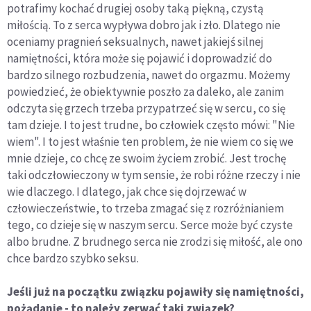
potrafimy kochać drugiej osoby taką piękną, czystą
miłością. To z serca wypływa dobro jak i zło. Dlatego nie
oceniamy pragnień seksualnych, nawet jakiejś silnej
namiętności, która może się pojawić i doprowadzić do
bardzo silnego rozbudzenia, nawet do orgazmu. Możemy
powiedzieć, że obiektywnie poszło za daleko, ale zanim
odczyta się grzech trzeba przypatrzeć się w sercu, co się
tam dzieje. I to jest trudne, bo człowiek często mówi: "Nie
wiem". I to jest właśnie ten problem, że nie wiem co się we
mnie dzieje, co chcę ze swoim życiem zrobić. Jest trochę
taki odczłowieczony w tym sensie, że robi różne rzeczy i nie
wie dlaczego. I dlatego, jak chce się dojrzewać w
człowieczeństwie, to trzeba zmagać się z rozróżnianiem
tego, co dzieje się w naszym sercu. Serce może być czyste
albo brudne. Z brudnego serca nie zrodzi się miłość, ale ono
chce bardzo szybko seksu.
Jeśli już na początku związku pojawiły się namiętności,
pożądanie - to należy zerwać taki związek?