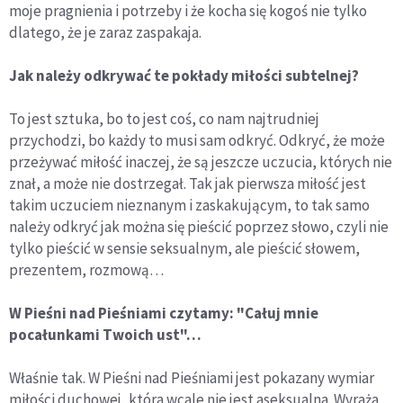
moje pragnienia i potrzeby i że kocha się kogoś nie tylko
dlatego, że je zaraz zaspakaja.
Jak należy odkrywać te pokłady miłości subtelnej?
To jest sztuka, bo to jest coś, co nam najtrudniej
przychodzi, bo każdy to musi sam odkryć. Odkryć, że może
przeżywać miłość inaczej, że są jeszcze uczucia, których nie
znał, a może nie dostrzegał. Tak jak pierwsza miłość jest
takim uczuciem nieznanym i zaskakującym, to tak samo
należy odkryć jak można się pieścić poprzez słowo, czyli nie
tylko pieścić w sensie seksualnym, ale pieścić słowem,
prezentem, rozmową…
W Pieśni nad Pieśniami czytamy: "Całuj mnie
pocałunkami Twoich ust"…
Właśnie tak. W Pieśni nad Pieśniami jest pokazany wymiar
miłości duchowej, która wcale nie jest aseksualna. Wyraża