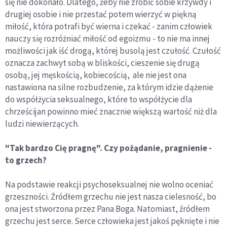
się nie dokonało. Dlatego, żeby nie zrobić sobie krzywdy i
drugiej osobie i nie przestać potem wierzyć w piękną
miłość, która potrafi być wierna i czekać - zanim człowiek
nauczy się rozróżniać miłość od egoizmu - to nie ma innej
możliwości jak iść drogą, której busolą jest czułość. Czułość
oznacza zachwyt sobą w bliskości, cieszenie się drugą
osobą, jej męskością, kobiecością, ale nie jest ona
nastawiona na silne rozbudzenie, za którym idzie dążenie
do współżycia seksualnego, które to współżycie dla
chrześcijan powinno mieć znacznie większą wartość niż dla
ludzi niewierzących.
"Tak bardzo Cię pragnę". Czy pożądanie, pragnienie -
to grzech?
Na podstawie reakcji psychoseksualnej nie wolno oceniać
grzeszności. Źródłem grzechu nie jest nasza cielesność, bo
ona jest stworzona przez Pana Boga. Natomiast, źródłem
grzechu jest serce. Serce człowieka jest jakoś pęknięte i nie