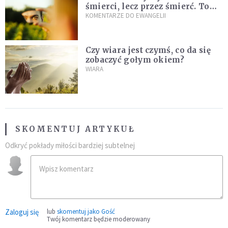
śmierci, lecz przez śmierć. To
jedna z największych tajemnic
KOMENTARZE DO EWANGELII
chrześcijaństwa
Czy wiara jest czymś, co da się
zobaczyć gołym okiem?
WIARA
SKOMENTUJ ARTYKUŁ
Odkryć pokłady miłości bardziej subtelnej
Zaloguj się
lub
skomentuj jako Gość
Twój komentarz będzie moderowany