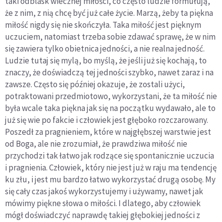
taki odblask wiecznej miłości, co często ludzie formułują,
że z nim, z nią chcę być już całe życie. Marzą, żeby ta piękna
miłość nigdy się nie skończyła. Taka miłość jest pięknym
uczuciem, natomiast trzeba sobie zdawać sprawę, że w nim
się zawiera tylko obietnica jedności, a nie realna jedność.
Ludzie tutaj się mylą, bo myślą, że jeśli już się kochają, to
znaczy, że doświadczą tej jedności szybko, nawet zaraz i na
zawsze. Często się później okazuje, że zostali użyci,
potraktowani przedmiotowo, wykorzystani, że ta miłość nie
była wcale taka piękna jak się na początku wydawało, ale to
już się wie po fakcie i człowiek jest głęboko rozczarowany.
Poszedł za pragnieniem, które w najgłębszej warstwie jest
od Boga, ale nie zrozumiał, że prawdziwa miłość nie
przychodzi tak łatwo jak rodzące się spontanicznie uczucia
i pragnienia. Człowiek, który nie jest już w raju ma tendencję
ku złu, i jest mu bardzo łatwo wykorzystać drugą osobę. My
się cały czas jakoś wykorzystujemy i używamy, nawet jak
mówimy piękne słowa o miłości. I dlatego, aby człowiek
mógł doświadczyć naprawdę takiej głębokiej jedności z