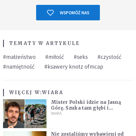
WSPOMÓŻ NAS
TEMATY W ARTYKULE
#małżeństwo
#miłość
#seks
#czystość
#namiętność
#ksawery knotz ofmcap
WIĘCEJ W:
WIARA
Mister Polski idzie na Jasną
Górę. Szuka tam głębi i
spotkania
WIARA
Nie zostaliśmy wybawieni od