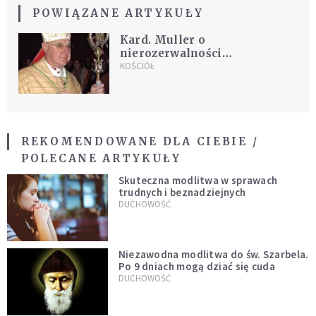
POWIĄZANE ARTYKUŁY
Kard. Muller o
nierozerwalności
małżeństwa
KOŚCIÓŁ
REKOMENDOWANE DLA CIEBIE /
POLECANE ARTYKUŁY
Skuteczna modlitwa w sprawach
trudnych i beznadziejnych
DUCHOWOŚĆ
Niezawodna modlitwa do św. Szarbela.
Po 9 dniach mogą dziać się cuda
DUCHOWOŚĆ