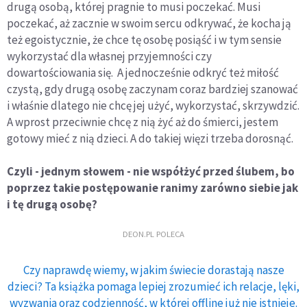
drugą osobą, której pragnie to musi poczekać. Musi
poczekać, aż zacznie w swoim sercu odkrywać, że kocha ją
też egoistycznie, że chce tę osobę posiąść i w tym sensie
wykorzystać dla własnej przyjemności czy
dowartościowania się. A jednocześnie odkryć też miłość
czystą, gdy drugą osobę zaczynam coraz bardziej szanować
i właśnie dlatego nie chcę jej użyć, wykorzystać, skrzywdzić.
A wprost przeciwnie chcę z nią żyć aż do śmierci, jestem
gotowy mieć z nią dzieci. A do takiej więzi trzeba dorosnąć.
Czyli - jednym słowem - nie współżyć przed ślubem, bo
poprzez takie postępowanie ranimy zarówno siebie jak
i tę drugą osobę?
DEON.PL POLECA
Czy naprawdę wiemy, w jakim świecie dorastają nasze
dzieci? Ta książka pomaga lepiej zrozumieć ich relacje, lęki,
wyzwania oraz codzienność, w której offline już nie istnieje.