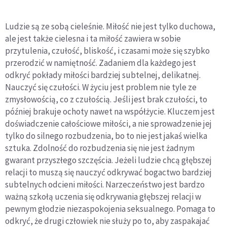
Ludzie są ze sobą cieleśnie. Miłość nie jest tylko duchowa,
ale jest także cielesna i ta miłość zawiera w sobie
przytulenia, czułość, bliskość, i czasami może się szybko
przerodzić w namiętność. Zadaniem dla każdego jest
odkryć pokłady miłości bardziej subtelnej, delikatnej.
Nauczyć się czułości. W życiu jest problem nie tyle ze
zmysłowością, co z czułością. Jeśli jest brak czułości, to
później brakuje ochoty nawet na współżycie. Kluczem jest
doświadczenie całościowe miłości, a nie sprowadzenie jej
tylko do silnego rozbudzenia, bo to nie jest jakaś wielka
sztuka. Zdolność do rozbudzenia się nie jest żadnym
gwarant przyszłego szczęścia. Jeżeli ludzie chcą głębszej
relacji to muszą się nauczyć odkrywać bogactwo bardziej
subtelnych odcieni miłości. Narzeczeństwo jest bardzo
ważną szkołą uczenia się odkrywania głębszej relacji w
pewnym głodzie niezaspokojenia seksualnego. Pomaga to
odkryć, że drugi człowiek nie służy po to, aby zaspakajać