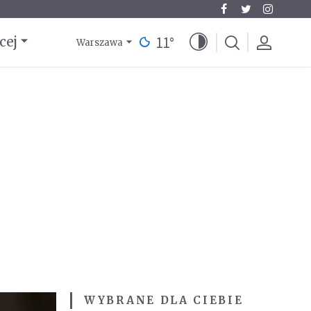
11
°
cej
Warszawa
WYBRANE DLA CIEBIE