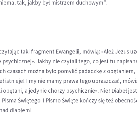
niemal tak, jakby był mistrzem duchowym".
 czytając taki fragment Ewangelii, mówią: «Ależ Jezus uz
psychicznej». Jakby nie czytali tego, co jest tu napisan
ch czasach można było pomylić padaczkę z opętaniem, a
eł istnieje! I my nie mamy prawa tego upraszczać, mówi
i opętani, a jedynie chorzy psychicznie». Nie! Diabeł je
e Pisma Świętego. I Pismo Święte kończy się też obecnośc
nad diabłem!