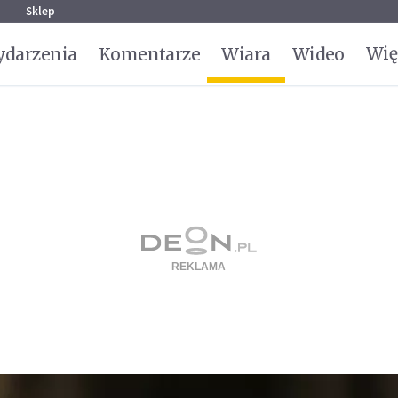
g
Sklep
Wię
darzenia
Komentarze
Wiara
Wideo