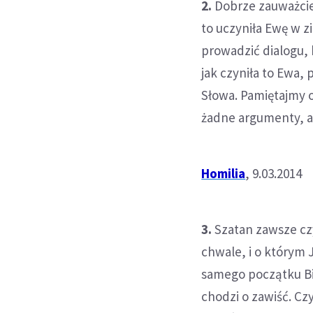
2.
Dobrze zauważcie,
to uczyniła Ewę w z
prowadzić dialogu, 
jak czyniła to Ewa,
Słowa. Pamiętajmy o
żadne argumenty, al
Homilia
, 9.03.2014
3.
Szatan zawsze czy
chwale, i o którym 
samego początku Bi
chodzi o zawiść. Cz