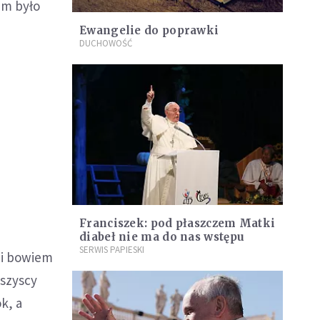
kim było
Ewangelie do poprawki
DUCHOWOŚĆ
Franciszek: pod płaszczem Matki
diabeł nie ma do nas wstępu
SERWIS PAPIESKI
wi bowiem
wszyscy
k, a