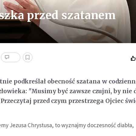
iszka przed szatanem
tnie podkreślał obecność szatana w codzien
złowieka: "Musimy być zawsze czujni, by nie d
 Przeczytaj przed czym przestrzega Ojciec świ
emy Jezusa Chrystusa, to wyznajmy doczesność diabła,
.