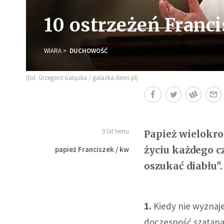
10 ostrzeżeń Franc
WIARA
DUCHOWOŚĆ
(fot. Grzegorz Gałązka / galazka.deon.pl)
9 lat temu
Papież wielokro
życiu każdego c
papież Franciszek / kw
oszukać diabłu".
1.
Kiedy nie wyznaj
doczesność szatana