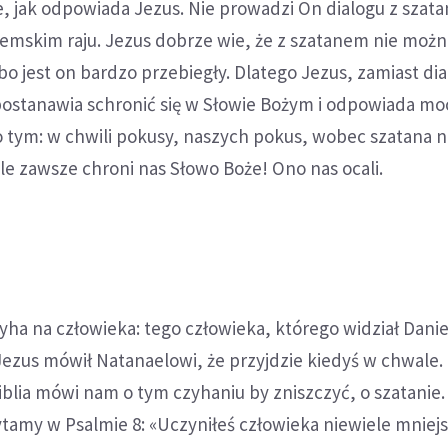
 jak odpowiada Jezus. Nie prowadzi On dialogu z szata
iemskim raju. Jezus dobrze wie, że z szatanem nie możn
bo jest on bardzo przebiegły. Dlatego Jezus, zamiast di
 postanawia schronić się w Słowie Bożym i odpowiada mo
 tym: w chwili pokusy, naszych pokus, wobec szatana nie
e zawsze chroni nas Słowo Boże! Ono nas ocali.
ha na człowieka: tego człowieka, którego widział Danie
Jezus mówił Natanaelowi, że przyjdzie kiedyś w chwale.
blia mówi nam o tym czyhaniu by zniszczyć, o szatanie
ytamy w Psalmie 8: «Uczyniłeś człowieka niewiele mnie