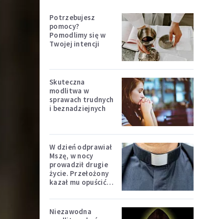
Potrzebujesz
pomocy?
Pomodlimy się w
Twojej intencji
Skuteczna
modlitwa w
sprawach trudnych
i beznadziejnych
W dzień odprawiał
Mszę, w nocy
prowadził drugie
życie. Przełożony
kazał mu opuścić
zakon
Niezawodna