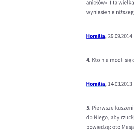
aniołów». I ta wielk
wyniesienie niższego
Homilia
, 29.09.2014
4.
Kto nie modli się 
Homilia
, 14.03.2013
5.
Pierwsze kuszenie
do Niego, aby rzucił
powiedzą: oto Mesja