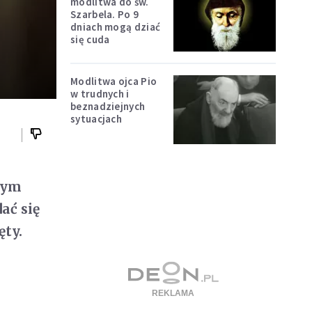
modlitwa do św.
Szarbela. Po 9
dniach mogą dziać
się cuda
Modlitwa ojca Pio
w trudnych i
beznadziejnych
sytuacjach
nym
ać się
ęty.