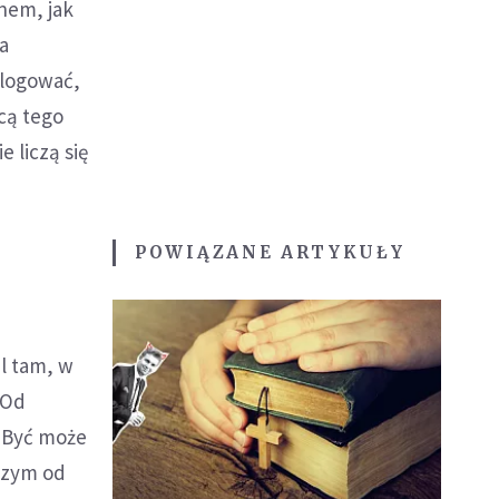
nem, jak
a
alogować,
cą tego
 liczą się
POWIĄZANE ARTYKUŁY
l tam, w
 Od
. Być może
jszym od