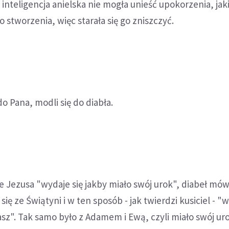
a inteligencja anielska nie mogła unieść upokorzenia, ja
 stworzenia, więc starała się go zniszczyć.
do Pana, modli się do diabła.
 Jezusa "wydaje się jakby miało swój urok", diabeł mó
 się ze Świątyni i w ten sposób - jak twierdzi kusiciel - "
sz". Tak samo było z Adamem i Ewą, czyli miało swój uro