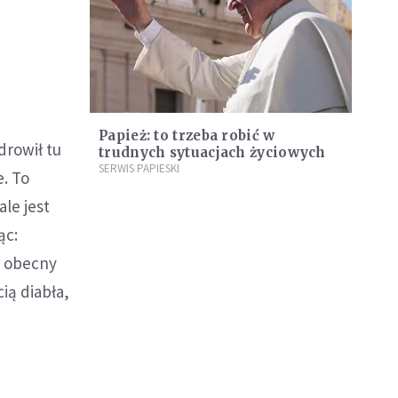
Papież: to trzeba robić w
drowił tu
trudnych sytuacjach życiowych
SERWIS PAPIESKI
e. To
le jest
ąc:
st obecny
ią diabła,