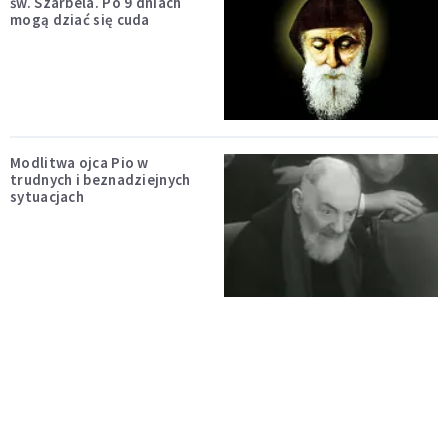
św. Szarbela. Po 9 dniach
mogą dziać się cuda
Modlitwa ojca Pio w
trudnych i beznadziejnych
sytuacjach