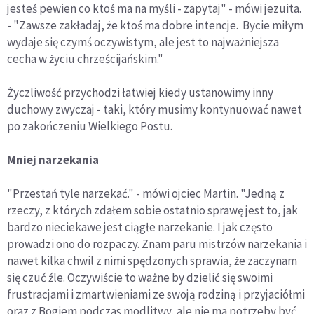
jesteś pewien co ktoś ma na myśli - zapytaj" - mówi jezuita.
- "Zawsze zakładaj, że ktoś ma dobre intencje. Bycie miłym
wydaje się czymś oczywistym, ale jest to najważniejsza
cecha w życiu chrześcijańskim."
Życzliwość przychodzi łatwiej kiedy ustanowimy inny
duchowy zwyczaj - taki, który musimy kontynuować nawet
po zakończeniu Wielkiego Postu.
Mniej narzekania
"Przestań tyle narzekać." - mówi ojciec Martin. "Jedną z
rzeczy, z których zdałem sobie ostatnio sprawę jest to, jak
bardzo nieciekawe jest ciągłe narzekanie. I jak często
prowadzi ono do rozpaczy. Znam paru mistrzów narzekania i
nawet kilka chwil z nimi spędzonych sprawia, że zaczynam
się czuć źle. Oczywiście to ważne by dzielić się swoimi
frustracjami i zmartwieniami ze swoją rodziną i przyjaciółmi
oraz z Bogiem podczas modlitwy, ale nie ma potrzeby być