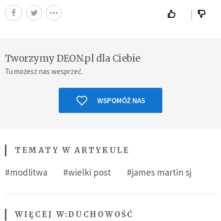
Tworzymy DEON.pl dla Ciebie
Tu możesz nas wesprzeć.
WSPOMÓŻ NAS
TEMATY W ARTYKULE
#modlitwa
#wielki post
#james martin sj
WIĘCEJ W:
DUCHOWOŚĆ