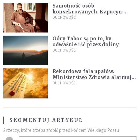
Samotność osób
konsekrowanych. Kapucyn:
Życie w pojedynkę rzadko jest
DUCHOWOŚĆ
sielanką
Góry Tabor są po to, by
odważnie iść przez doliny
DUCHOWOŚĆ
Rekordowa fala upałów.
Ministerstwo Zdrowia alarmuje
po doświadczeniach z czerwca
DUCHOWOŚĆ
SKOMENTUJ ARTYKUŁ
2 rzeczy, które trzeba zrobić przed końcem Wielkiego Postu