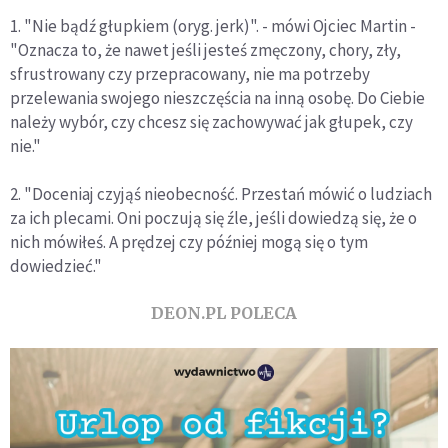
1. "Nie bądź głupkiem (oryg. jerk)". - mówi Ojciec Martin -
"Oznacza to, że nawet jeśli jesteś zmęczony, chory, zły,
sfrustrowany czy przepracowany, nie ma potrzeby
przelewania swojego nieszczęścia na inną osobę. Do Ciebie
należy wybór, czy chcesz się zachowywać jak głupek, czy
nie."
2. "Doceniaj czyjąś nieobecność. Przestań mówić o ludziach
za ich plecami. Oni poczują się źle, jeśli dowiedzą się, że o
nich mówiłeś. A prędzej czy później mogą się o tym
dowiedzieć."
DEON.PL POLECA