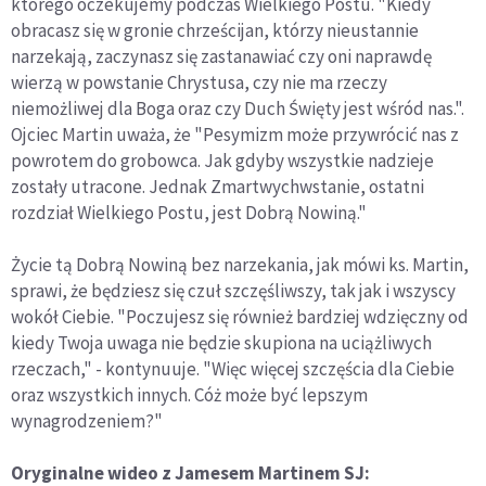
którego oczekujemy podczas Wielkiego Postu. "Kiedy
obracasz się w gronie chrześcijan, którzy nieustannie
narzekają, zaczynasz się zastanawiać czy oni naprawdę
wierzą w powstanie Chrystusa, czy nie ma rzeczy
niemożliwej dla Boga oraz czy Duch Święty jest wśród nas.".
Ojciec Martin uważa, że "Pesymizm może przywrócić nas z
powrotem do grobowca. Jak gdyby wszystkie nadzieje
zostały utracone. Jednak Zmartwychwstanie, ostatni
rozdział Wielkiego Postu, jest Dobrą Nowiną."
Życie tą Dobrą Nowiną bez narzekania, jak mówi ks. Martin,
sprawi, że będziesz się czuł szczęśliwszy, tak jak i wszyscy
wokół Ciebie. "Poczujesz się również bardziej wdzięczny od
kiedy Twoja uwaga nie będzie skupiona na uciążliwych
rzeczach," - kontynuuje. "Więc więcej szczęścia dla Ciebie
oraz wszystkich innych. Cóż może być lepszym
wynagrodzeniem?"
Oryginalne wideo z Jamesem Martinem SJ: