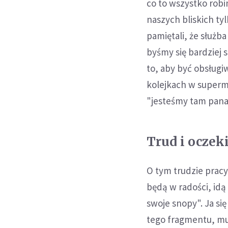
co to wszystko rob
naszych bliskich t
pamiętali, że służba
byśmy się bardziej s
to, aby być obsług
kolejkach w superm
"jesteśmy tam panam
Trud i oczek
O tym trudzie pracy 
będą w radości, idą 
swoje snopy". Ja si
tego fragmentu, mus