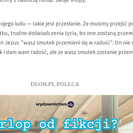
ojego ludu — takie jest przesłanie. Że musimy przejść p
ku, trudne doświadczenia życia, bo one zostaną prze
n Jezus: "wasz smutek przemieni się w radość". On nie
k i dam wam radość, ale że wasz smutek zostanie prze
DEON.PL POLECA