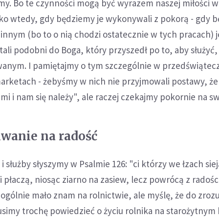
imy. Bo te czynności mogą być wyrazem naszej miłości 
ylko wtedy, gdy będziemy je wykonywali z pokorą - gdy 
 innym (bo to o nią chodzi ostatecznie w tych pracach) j
tali podobni do Boga, który przyszedł po to, aby służyć,
iwanym. I pamiętajmy o tym szczególnie w przedświąte
arketach - żebyśmy w nich nie przyjmowali postawy, że
i i nam się należy", ale raczej czekajmy pokornie na sw
iwanie na radość
i służby słyszymy w Psalmie 126: "ci którzy we łzach siej
i płaczą, niosąc ziarno na zasiew, lecz powrócą z radośc
ę ogólnie mało znam na rolnictwie, ale myślę, że do zroz
imy trochę powiedzieć o życiu rolnika na starożytnym 