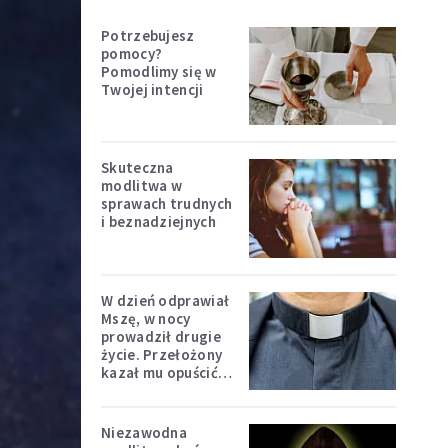
Potrzebujesz
pomocy?
Pomodlimy się w
Twojej intencji
Skuteczna
modlitwa w
sprawach trudnych
i beznadziejnych
W dzień odprawiał
Mszę, w nocy
prowadził drugie
życie. Przełożony
kazał mu opuścić
zakon
Niezawodna