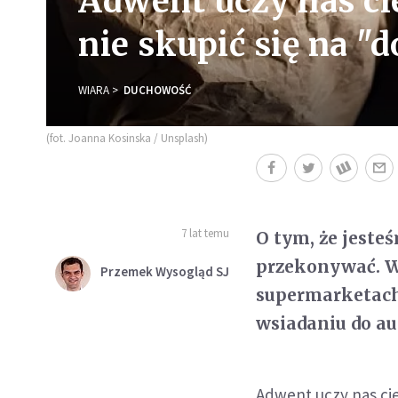
Adwent uczy nas ci
nie skupić się na "
WIARA
DUCHOWOŚĆ
(fot. Joanna Kosinska / Unsplash)
7 lat temu
O tym, że jesteś
przekonywać. Wy
Przemek Wysogląd SJ
supermarketach,
wsiadaniu do au
Adwent uczy nas cie