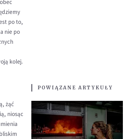
wobec
będziemy
est po to,
 a nie po
cznych
oją kolej.
POWIĄZANE ARTYKUŁY
ą, żąć
ią, niosąc
umienia
bliskim