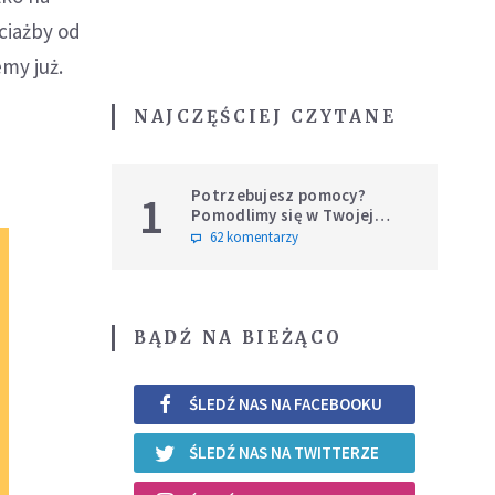
ciażby od
my już.
NAJCZĘŚCIEJ CZYTANE
Potrzebujesz pomocy?
1
Pomodlimy się w Twojej
intencji
62 komentarzy
BĄDŹ NA BIEŻĄCO
ŚLEDŹ NAS NA FACEBOOKU
ŚLEDŹ NAS NA TWITTERZE