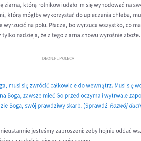
ę ziarna, którą rolnikowi udało im się wyhodować na s
i, którą mógłby wykorzystać do upieczenia chleba, mus
e wyrzucić na polu. Płacze, bo wyrzuca wszystko, co ma
tylko nadzieja, że z tego ziarna znowu wyrośnie zboże.
DEON.PL POLECA
ga, musi się zwrócić całkowicie do wewnątrz. Musi się w
a Boga, zawsze mieć Go przed oczyma i wytrwale zap
dzie Boga, swój prawdziwy skarb. (Sprawdź:
Rozwój duc
o nieustannie jesteśmy zaproszeni: żeby hojnie oddać ws
cimy z radością niosąc swoje snopy.