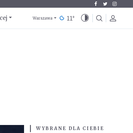
11
°
cej
Warszawa
WYBRANE DLA CIEBIE