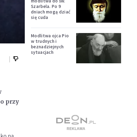
modlitwa do św.
Szarbela. Po 9
dniach mogą dziać
się cuda
Modlitwa ojca Pio
w trudnych i
beznadziejnych
sytuacjach
w
o przy
lko na