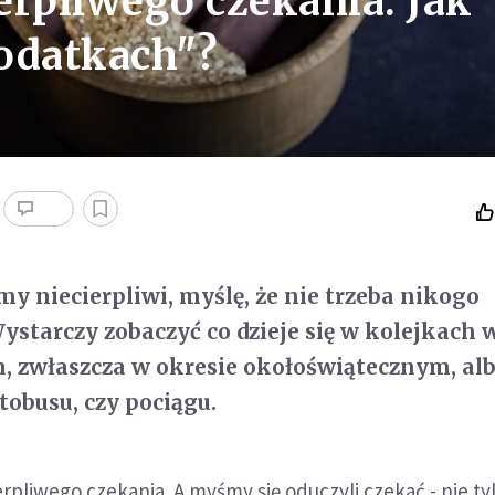
erpliwego czekania. Jak
dodatkach"?
my niecierpliwi, myślę, że nie trzeba nikogo
starczy zobaczyć co dzieje się w kolejkach 
 zwłaszcza w okresie okołoświątecznym, alb
tobusu, czy pociągu.
rpliwego czekania. A myśmy się oduczyli czekać - nie ty