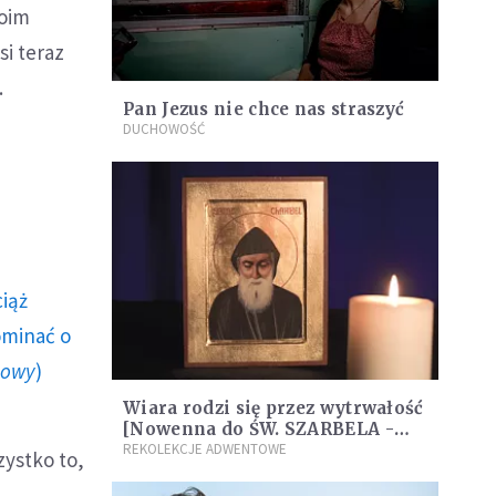
woim
i teraz
.
Pan Jezus nie chce nas straszyć
DUCHOWOŚĆ
ciąż
ominać o
howy
)
Wiara rodzi się przez wytrwałość
[Nowenna do ŚW. SZARBELA -
dzień ósmy]
REKOLEKCJE ADWENTOWE
zystko to,