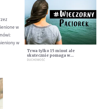
rzez
mienione w
 mówi:
mieniony w
Trwa tylko 15 minut ale
skutecznie pomaga w
trudnościach. Zapraszamy na
DUCHOWOŚĆ
specjalną modlitwę