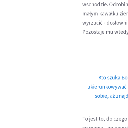
wschodzie. Odrobin
małym kawałku ziem
wyrzucić - dosłowni
Pozostaje mu wtedy 
Kto szuka Bo
ukierunkowywać n
sobie, aż znaj
To jest to, do czeg
co mamy - bo powró