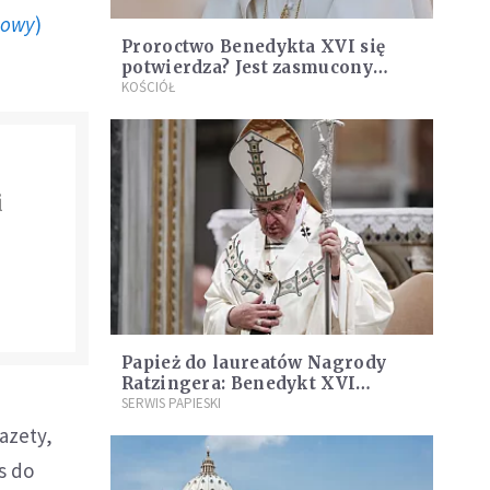
howy
)
Proroctwo Benedykta XVI się
potwierdza? Jest zasmucony
sytuacją w Kościele
KOŚCIÓŁ
i
Papież do laureatów Nagrody
Ratzingera: Benedykt XVI
wzorem poszukiwania prawdy
SERWIS PAPIESKI
azety,
s do