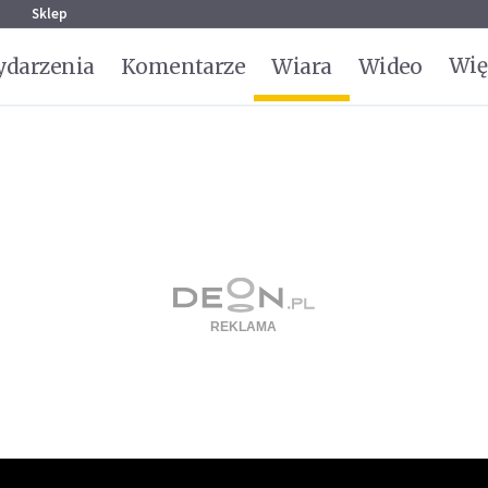
g
Sklep
Wię
darzenia
Komentarze
Wiara
Wideo