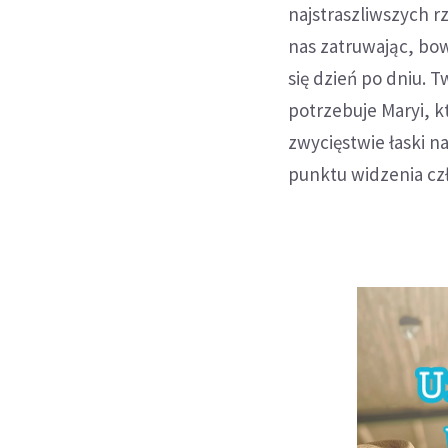
najstraszliwszych r
nas zatruwając, bow
się dzień po dniu. T
potrzebuje Maryi, 
zwycięstwie łaski n
punktu widzenia cz