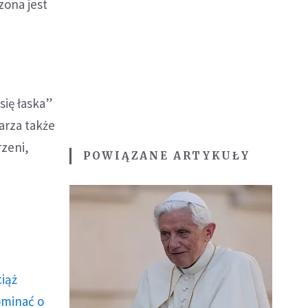
zona jest
się łaska”
arza także
rzeni,
POWIĄZANE ARTYKUŁY
ciąż
ominać o