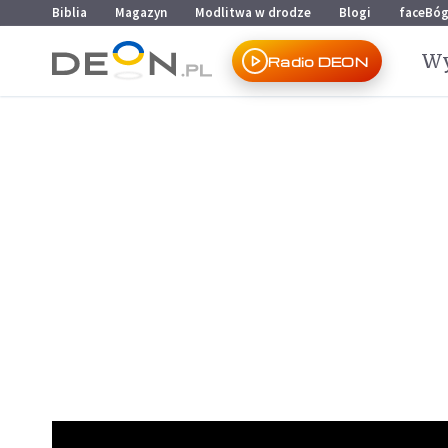
Przejdź do menu głównego
Przejdź do treści
Biblia
Magazyn
Modlitwa w drodze
Blogi
faceBó
Wy
Radio DEON