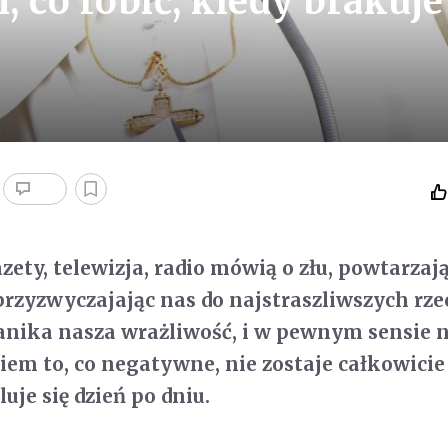
 co robić, kiedy brakuje
ety, telewizja, radio mówią o złu, powtarzają
przyzwyczajając nas do najstraszliwszych rze
zanika nasza wrażliwość, i w pewnym sensie 
iem to, co negatywne, nie zostaje całkowicie
uje się dzień po dniu.