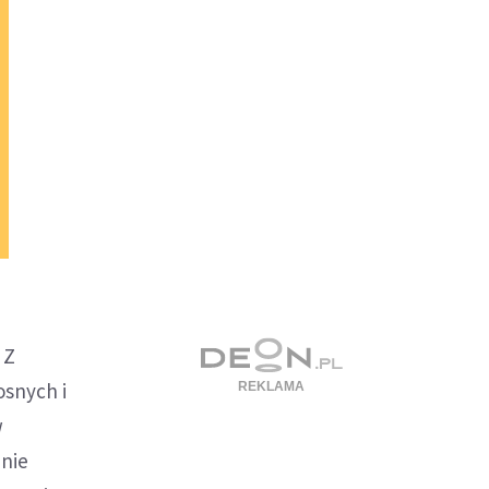
 Z
osnych i
w
nnie