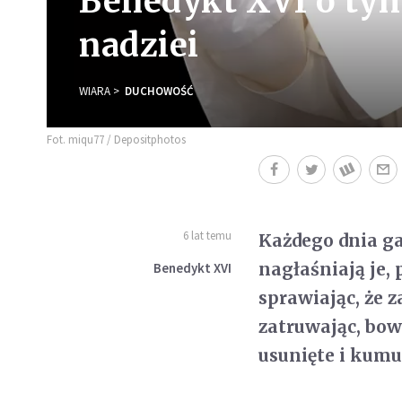
Benedykt XVI o tym,
nadziei
WIARA
DUCHOWOŚĆ
Fot. miqu77 / Depositphotos
6 lat temu
Każdego dnia gaz
nagłaśniają je, 
Benedykt XVI
sprawiając, że 
zatruwając, bow
usunięte i kumul