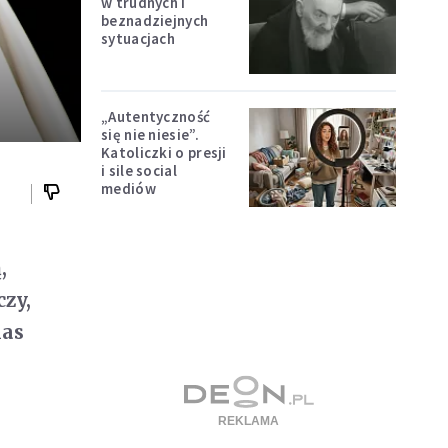
w trudnych i
beznadziejnych
sytuacjach
„Autentyczność
się nie niesie”.
Katoliczki o presji
i sile social
mediów
,
czy,
nas