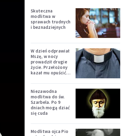
Skuteczna
modlitwa w
sprawach trudnych
i beznadziejnych
W dzień odprawiał
Mszę, w nocy
prowadził drugie
życie. Przełożony
kazał mu opuścić
zakon
Niezawodna
modlitwa do św.
Szarbela. Po 9
dniach mogą dziać
się cuda
Modlitwa ojca Pio