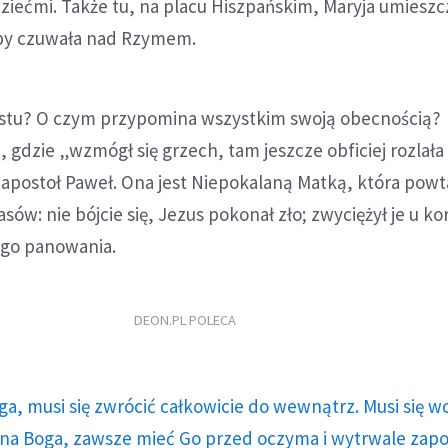
iećmi. Także tu, na placu Hiszpańskim, Maryja umieszc
kby czuwała nad Rzymem.
stu? O czym przypomina wszystkim swoją obecnością?
 gdzie „wzmógł się grzech, tam jeszcze obficiej rozlała 
ze apostoł Paweł. Ona jest Niepokalaną Matką, która powt
ów: nie bójcie się, Jezus pokonał zło; zwyciężył je u ko
ego panowania.
DEON.PL POLECA
ga, musi się zwrócić całkowicie do wewnątrz. Musi się w
a Boga, zawsze mieć Go przed oczyma i wytrwale zap