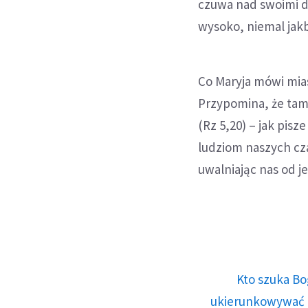
czuwa nad swoimi dz
wysoko, niemal ja
Co Maryja mówi mia
Przypomina, że tam,
(Rz 5,20) – jak pis
ludziom naszych czas
uwalniając nas od j
Kto szuka Bo
ukierunkowywać n