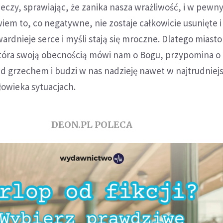
zeczy, sprawiając, że zanika nasza wrażliwość, i w pewn
iem to, co negatywne, nie zostaje całkowicie usunięte 
wardnieje serce i myśli stają się mroczne. Dlatego miasto
która swoją obecnością mówi nam o Bogu, przypomina o
ad grzechem i budzi w nas nadzieję nawet w najtrudniej
łowieka sytuacjach.
DEON.PL POLECA