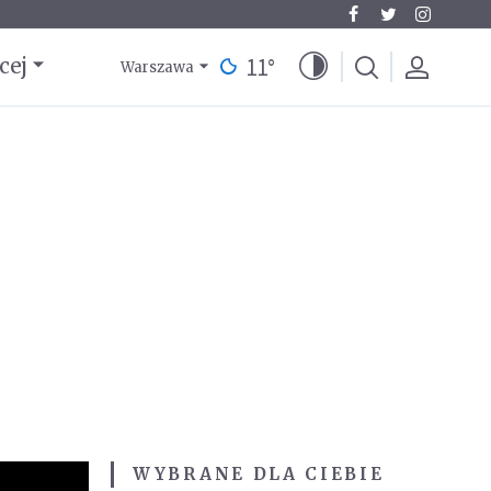
11
°
cej
Warszawa
WYBRANE DLA CIEBIE