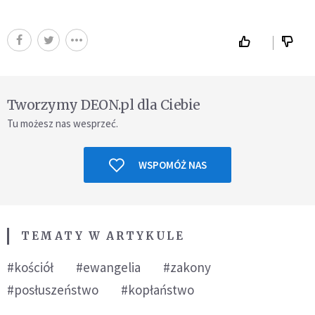
Tworzymy DEON.pl dla Ciebie
Tu możesz nas wesprzeć.
WSPOMÓŻ NAS
TEMATY W ARTYKULE
#kościół
#ewangelia
#zakony
#posłuszeństwo
#kopłaństwo