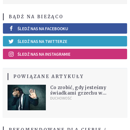
BĄDŹ NA BIEŻĄCO
ŚLEDŹ NAS NA FACEBOOKU
ŚLEDŹ NAS NA TWITTERZE
ŚLEDŹ NAS NA INSTAGRAMIE
POWIĄZANE ARTYKUŁY
Co zrobić, gdy jesteśmy
świadkami grzechu w
Kościele?
DUCHOWOŚĆ
REKOMENDOWANE DLA CIEBIE /