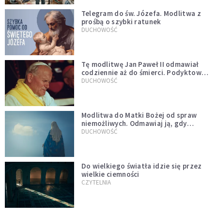
Telegram do św. Józefa. Modlitwa z
prośbą o szybki ratunek
DUCHOWOŚĆ
Tę modlitwę Jan Paweł II odmawiał
codziennie aż do śmierci. Podyktował
mu ją ojciec
DUCHOWOŚĆ
Modlitwa do Matki Bożej od spraw
niemożliwych. Odmawiaj ją, gdy
wszystko idzie źle
DUCHOWOŚĆ
Do wielkiego światła idzie się przez
wielkie ciemności
CZYTELNIA