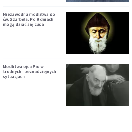
Niezawodna modlitwa do
św. Szarbela. Po 9 dniach
mogą dziać się cuda
Modlitwa ojca Pio w
trudnych i beznadziejnych
sytuacjach