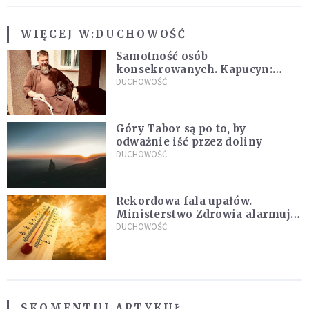
WIĘCEJ W:
DUCHOWOŚĆ
Samotność osób
konsekrowanych. Kapucyn:
Życie w pojedynkę rzadko jest
DUCHOWOŚĆ
sielanką
Góry Tabor są po to, by
odważnie iść przez doliny
DUCHOWOŚĆ
Rekordowa fala upałów.
Ministerstwo Zdrowia alarmuje
po doświadczeniach z czerwca
DUCHOWOŚĆ
SKOMENTUJ ARTYKUŁ