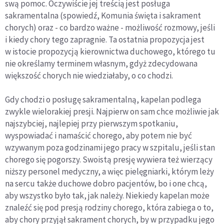
swą pomoc. Oczywiście jej treścią jest posługa
sakramentalna (spowiedź, Komunia święta i sakrament
chorych) oraz - co bardzo ważne - możliwość rozmowy, jeśli
i kiedy chory tego zapragnie. Ta ostatnia propozycja jest
w istocie propozycją kierownictwa duchowego, którego tu
nie określamy terminem własnym, gdyż zdecydowana
większość chorych nie wiedziałaby, o co chodzi.
Gdy chodzi o posługę sakramentalną, kapelan podlega
zwykle wielorakiej presji. Najpierw on sam chce możliwie jak
najszybciej, najlepiej przy pierwszym spotkaniu,
wyspowiadać i namaścić chorego, aby potem nie być
wzywanym poza godzinami jego pracy w szpitalu, jeśli stan
chorego się pogorszy. Swoistą presję wywiera też wierzący
niższy personel medyczny, a więc pielęgniarki, którym leży
na sercu także duchowe dobro pacjentów, bo i one chcą,
aby wszystko było tak, jak należy. Niekiedy kapelan może
znaleźć się pod presją rodziny chorego, która zabiega o to,
aby chory przyjął sakrament chorych, by w przypadku jego