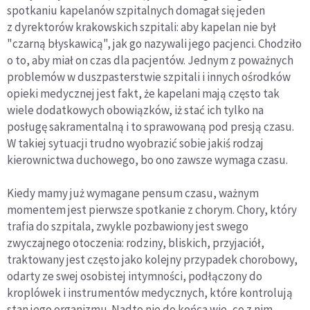
spotkaniu kapelanów szpitalnych domagał się jeden
z dyrektorów krakowskich szpitali: aby kapelan nie był
"czarną błyskawicą", jak go nazywali jego pacjenci. Chodziło
o to, aby miał on czas dla pacjentów. Jednym z poważnych
problemów w duszpasterstwie szpitali i innych ośrodków
opieki medycznej jest fakt, że kapelani mają często tak
wiele dodatkowych obowiązków, iż stać ich tylko na
posługę sakramentalną i to sprawowaną pod presją czasu.
W takiej sytuacji trudno wyobrazić sobie jakiś rodzaj
kierownictwa duchowego, bo ono zawsze wymaga czasu.
Kiedy mamy już wymagane pensum czasu, ważnym
momentem jest pierwsze spotkanie z chorym. Chory, który
trafia do szpitala, zwykle pozbawiony jest swego
zwyczajnego otoczenia: rodziny, bliskich, przyjaciół,
traktowany jest często jako kolejny przypadek chorobowy,
odarty ze swej osobistej intymności, podłączony do
kroplówek i instrumentów medycznych, które kontrolują
stan jego organizmu. Nadto nie do końca wie, co z nim