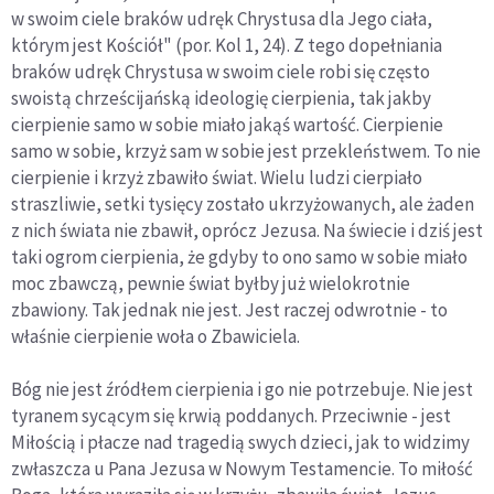
w swoim ciele braków udręk Chrystusa dla Jego ciała,
którym jest Kościół" (por. Kol 1, 24). Z tego dopełniania
braków udręk Chrystusa w swoim ciele robi się często
swoistą chrześcijańską ideologię cierpienia, tak jakby
cierpienie samo w sobie miało jakąś wartość. Cierpienie
samo w sobie, krzyż sam w sobie jest przekleństwem. To nie
cierpienie i krzyż zbawiło świat. Wielu ludzi cierpiało
straszliwie, setki tysięcy zostało ukrzyżowanych, ale żaden
z nich świata nie zbawił, oprócz Jezusa. Na świecie i dziś jest
taki ogrom cierpienia, że gdyby to ono samo w sobie miało
moc zbawczą, pewnie świat byłby już wielokrotnie
zbawiony. Tak jednak nie jest. Jest raczej odwrotnie - to
właśnie cierpienie woła o Zbawiciela.
Bóg nie jest źródłem cierpienia i go nie potrzebuje. Nie jest
tyranem sycącym się krwią poddanych. Przeciwnie - jest
Miłością i płacze nad tragedią swych dzieci, jak to widzimy
zwłaszcza u Pana Jezusa w Nowym Testamencie. To miłość