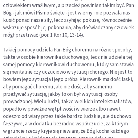
człowiekiem wrażliwym, a przecież powinien takim być. Pan
Bóg - jak mówi Pismo święte - jest wierny i nie pozwala nas
kusić ponad nasze siły, lecz zsyłając pokusę, równocześnie
wskazuje sposób jej pokonania, aby doświadczany człowiek
mógł przetrwać (por. 1 Kor 10, 13‑14).
Takiej pomocy udziela Pan Bóg choremu na różne sposoby,
także w osobie kierownika duchowego, lecz nie udziela tej
samej pomocy kierownikowi duchowemu, który sam stawia
się mentalnie czy uczuciowo w sytuacji chorego. Nie jest to
bowiem jego sytuacja i jego próba. Kierownik ma dość łaski,
aby pomagać choremu, ale nie dość, aby samemu
przeżywać sytuację, jakby to on był w sytuacji osoby
prowadzonej. Wielu ludzi, także wielkich intelektualistów,
popadło w poważne wątpliwości w wierze albo nawet
odeszło od wiary przez takie bardzo ludzkie, ale duchowo
fałszywe, a w dodatku bezradne współczucie, za którym
w gruncie rzeczy kryje się niewiara, że Bóg kocha każdego