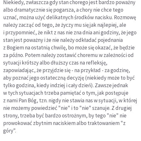
Niekiedy, zwłaszcza gdy stan chorego jest bardzo poważny
albo dramatycznie się pogarsza, a chory nie chce tego
uznać, można użyć delikatnych środków nacisku. Rozmowę
należy zacząć od tego, że życzy mu się jak najlepiej, ale
i przypomnieć, że nikt z nas nie zna dnia ani godziny, że jego
stan jest poważny i że nie należy odkładać pojednania
z Bogiem na ostatnią chwilę, bo może się okazać, że będzie
za późno. Potem należy zostawić choremu w zależności od
sytuacji krótszy albo dłuższy czas na refleksję,
zapowiadając, że przyjdzie się - na przykład - za godzinę,
aby poznać jego ostateczną decyzję (niekiedy może to być
tylko godzina, kiedy indziej i cały dzień). Zawsze jednak
w tych sytuacjach trzeba pamiętać o tym, jak postępuje
z nami Pan Bóg, tzn. nigdy nie stawia nas w sytuacji, w której
nie możemy powiedzieć "nie" i to "nie" szanuje. Z drugiej
strony, trzeba być bardzo ostrożnym, by tego "nie" nie
prowokować zbytnim naciskiem albo traktowaniem "z
góry".