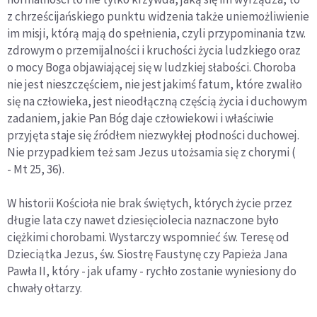
z chrześcijańskiego punktu widzenia także uniemożliwienie
im misji, którą mają do spełnienia, czyli przypominania tzw.
zdrowym o przemijalności i kruchości życia ludzkiego oraz
o mocy Boga objawiającej się w ludzkiej słabości. Choroba
nie jest nieszczęściem, nie jest jakimś fatum, które zwaliło
się na człowieka, jest nieodłączną częścią życia i duchowym
zadaniem, jakie Pan Bóg daje człowiekowi i właściwie
przyjęta staje się źródłem niezwykłej płodności duchowej.
Nie przypadkiem też sam Jezus utożsamia się z chorymi (
- Mt 25, 36).
W historii Kościoła nie brak świętych, których życie przez
długie lata czy nawet dziesięciolecia naznaczone było
ciężkimi chorobami. Wystarczy wspomnieć św. Teresę od
Dzieciątka Jezus, św. Siostrę Faustynę czy Papieża Jana
Pawła II, który - jak ufamy - rychło zostanie wyniesiony do
chwały ołtarzy.