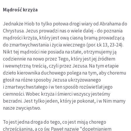
Mądrość krzyża
Jednakże Hiob to tylko połowa drogi wiary od Abrahama do
Chrystusa. Jezus prowadzi nas o wiele dalej - do poznania
mądrości krzyża, który jest ową ciasną bramą prowadzącą
do zmartwychwstania i życia wiecznego (por. Łk 13, 23-24).
Nikt tej mądrości nie posiada na stałe, otrzymujemy ją
codziennie na nowo przez Tego, który jest jej źródłem
i wewnętrzną treścią, czyli przez Jezusa. Na tym etapie
dzieło kierownika duchowego polega na tym, aby choremu
głosił na różne sposoby Jezusa ukrzyżowanego
i zmartwychwstałego i w ten sposób rozświetlał jego
ciemności. Wobec krzyża i śmierci wszyscy jesteśmy
bezradni. Jest tylko jeden, który je pokonał, i w Nim mamy
nasze zwycięstwo.
To jest jedna droga do tego, co jest misją chorego
chrześcijanina, a co św. Paweł nazwie "dopełnianiem