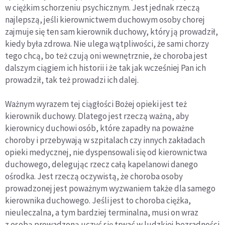
w ciężkim schorzeniu psychicznym. Jest jednak rzeczą
najlepszą, jeśli kierownictwem duchowym osoby chorej
zajmuje się ten sam kierownik duchowy, który ją prowadził,
kiedy była zdrowa. Nie ulega wątpliwości, że sami chorzy
tego chcą, bo też czują oni wewnętrznie, że choroba jest
dalszym ciągiem ich historii i że tak jak wcześniej Pan ich
prowadził, tak też prowadzi ich dalej.
Ważnym wyrazem tej ciągłości Bożej opieki jest też
kierownik duchowy. Dlatego jest rzeczą ważną, aby
kierownicy duchowi osób, które zapadły na poważne
choroby i przebywają w szpitalach czy innych zakładach
opieki medycznej, nie dyspensowali się od kierownictwa
duchowego, delegując rzecz całą kapelanowi danego
ośrodka. Jest rzeczą oczywistą, że choroba osoby
prowadzonej jest poważnym wyzwaniem także dla samego
kierownika duchowego. Jeśli jest to choroba ciężka,
nieuleczalna, a tym bardziej terminalna, musi on wraz
z osobą prowadzoną uczyć się trwać w ludzkiej bezradności