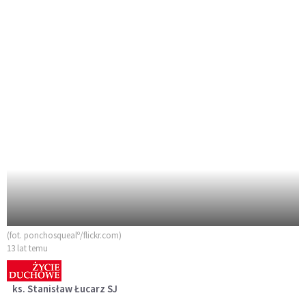
(fot. ponchosquealº/flickr.com)
13 lat temu
ks. Stanisław Łucarz SJ