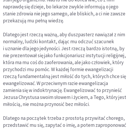
naprawdę się dzieje, bo lekarze zwykle informują o jego
stanie zdrowia nie jego samego, ale bliskich, a ci nie zawsze
przekazują mu pełną wiedzę.
Dlatego jest rzeczą ważną, aby duszpasterz nawiązał z nim
normalny, ludzki kontakt, dając mu odczuć szacunek
i uznanie dla jego jedyności. Jest rzeczą bardzo istotną, by
nie prezentował się jako funkcjonariusz instytucji religijnej,
która ma mu coś do zaoferowania, ale jako człowiek, który
przychodzi mu pomóc. W każdej formie ewangelizacji
rzeczą fundamentalną jest miłość do tych, których chce się
ewangelizować. W przeciwnym razie ewangelizacja
zamienia się w indoktrynację. Ewangelizować to przynieść
Jezusa Chrystusa swoim słowem i życiem, a Tego, który jest
miłością, nie można przynosić bez miłości.
Dlatego na początek trzeba z prostotą przywitać chorego,
przedstawić mu się, zapytać o imię, a potem zaproponować