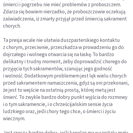
śmierci i pogrzebu nie mieć problemów z proboszczem.
Zdarza się bowiem nierzadko, że proboszczowie oczekują
zaświadczenia, iż zmarły przyjął przed śmiercią sakrament
chorych.
Ta presja wcale nie ułatwia duszpasterskiego kontaktu
z chorym, przeciwnie, przeszkadza w prowadzeniu go do
dojrzałego i wolnego otwarcia się na łaskę. To bardzo
delikatny i trudny moment, żeby doprowadzić chorego do
przyjęcia tych sakramentów, szanując jego godność
i wolność. Dodatkowym problemem jest lęk wielu chorych
przed sakramentem namaszczenia, gdyż są oni przekonani,
że jest to wejście na ostatnią prostą, której metą jest
śmierć. To zwykle bardzo dobry punkt wyjścia do rozmowy
i o tym sakramencie, i o chrześcijańskim sensie życia
ludzkiego oraz, jeśli chory tego chce, o śmierci i życiu
wiecznym.
Jest rzeczą bardzo dobrą, jeśli kapelan ma w szpitalu małą