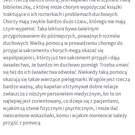
biblioteczkę, z której może chorym wypożyczać książki
traktujące o ich rozterkach i problemach duchowych.
Chorzy mają zwykle bardzo dużo czasu, którego nie mają
czym wypełnić. Taka lektura bywa świetnym
przygotowaniem do późniejszych, poważnych rozmów
duchowych. Wielką pomocą w prowadzeniu chorego do
przyjęcia sakramentu chorych mogą okazać się
współpacjenci, którzy już ten sakrament przyjęli i dają
świadectwo, że bardzo im duchowo pomógł. Trzeba umieć
się też do ich świadectwa odwołać. Niekiedy taką pomocą
okazują się także wierzące pielęgniarki. W ogóle jest rzeczą
bardzo ważną, aby kapelan utrzymywał dobre relacje
zwłaszcza z niższym personelem medycznym, bo to on
najlepiej jest zorientowany, co dzieje się z pacjentami,
w jakim są stanie fizycznym i psychicznym, i może dać
nieocenione wskazówki, komu i w jakim momencie należy
przyjść z pomocą.