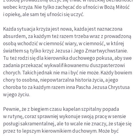
wobec krzyża. Nie tylko zachęcać do ufności w Bożą Miłość
i opiekę, ale sam tej ufności się uczyć.
Każda sytuacja krzyża jest nowa, każda jest naznaczona
absurdem, za każdym też razem trzeba wraz z prowadzoną
osobą wchodzić w ciemność wiary, w ciemność, w której
światłem są tylko krzyż Jezusa i Jego Zmartwychwstanie.
Tu też rodzi się dla kierownika duchowego pokusa, aby swe
zadania przekazać wykwalifikowanemu duszpasterzowi
chorych. Takich jednak nie ma i być nie może. Każdy bowiem
chory to osobna, niepowtarzalna historia życia, a jego
choroba to za każdym razem inna Pascha Jezusa Chrystusa
w jego życiu.
Pewnie, że z biegiem czasu kapelan szpitalny popada
w rutynę, coraz sprawniej wykonuje swoją pracę w sensie
posługi sakramentalnej, ale to wcale nie znaczy, że staje się
przez to lepszym kierownikiem duchowym. Może być