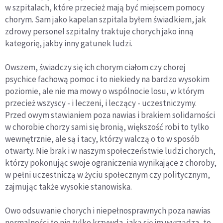
w szpitalach, które przecież mają być miejscem pomocy
chorym. Sam jako kapelan szpitala byłem świadkiem, jak
zdrowy personel szpitalny traktuje chorych jako inną
kategorię, jakby inny gatunek ludzi.
Owszem, świadczy się ich chorym ciałom czy chorej
psychice fachową pomoc i to niekiedy na bardzo wysokim
poziomie, ale nie ma mowy o wspólnocie losu, w którym
przecież wszyscy - i leczeni, i leczący - uczestniczymy.
Przed owym stawianiem poza nawias i brakiem solidarności
w chorobie chorzy sami się bronią, większość robi to tylko
wewnętrznie, ale są i tacy, którzy walczą o to w sposób
otwarty. Nie brak i w naszym społeczeństwie ludzi chorych,
którzy pokonując swoje ograniczenia wynikające z choroby,
w pełni uczestniczą w życiu społecznym czy politycznym,
zajmując także wysokie stanowiska.
Owo odsuwanie chorych i niepełnosprawnych poza nawias
normalności to nie tylko krzywda, jaką się im wyrządza, to