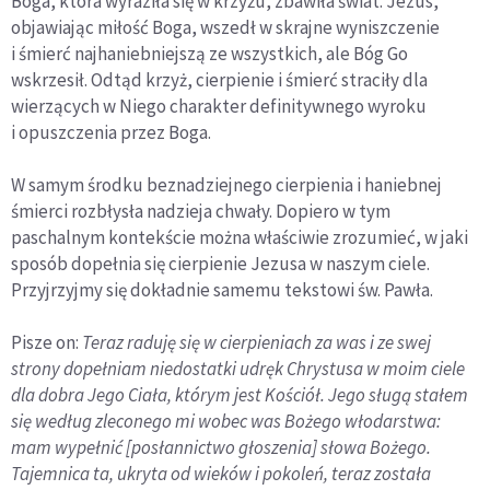
Boga, która wyraziła się w krzyżu, zbawiła świat. Jezus,
objawiając miłość Boga, wszedł w skrajne wyniszczenie
i śmierć najhaniebniejszą ze wszystkich, ale Bóg Go
wskrzesił. Odtąd krzyż, cierpienie i śmierć straciły dla
wierzących w Niego charakter definitywnego wyroku
i opuszczenia przez Boga.
W samym środku beznadziejnego cierpienia i haniebnej
śmierci rozbłysła nadzieja chwały. Dopiero w tym
paschalnym kontekście można właściwie zrozumieć, w jaki
sposób dopełnia się cierpienie Jezusa w naszym ciele.
Przyjrzyjmy się dokładnie samemu tekstowi św. Pawła.
Pisze on:
Teraz raduję się w cierpieniach za was i ze swej
strony dopełniam niedostatki udręk Chrystusa w moim ciele
dla dobra Jego Ciała, którym jest Kościół. Jego sługą stałem
się według zleconego mi wobec was Bożego włodarstwa:
mam wypełnić [posłannictwo głoszenia] słowa Bożego.
Tajemnica ta, ukryta od wieków i pokoleń, teraz została