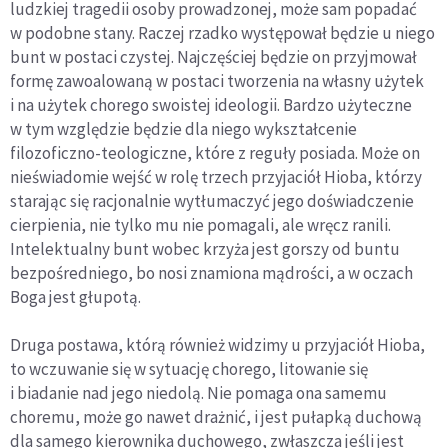
ludzkiej tragedii osoby prowadzonej, może sam popadać
w podobne stany. Raczej rzadko występował będzie u niego
bunt w postaci czystej. Najczęściej będzie on przyjmował
formę zawoalowaną w postaci tworzenia na własny użytek
i na użytek chorego swoistej ideologii. Bardzo użyteczne
w tym względzie będzie dla niego wykształcenie
filozoficzno-teologiczne, które z reguły posiada. Może on
nieświadomie wejść w rolę trzech przyjaciół Hioba, którzy
starając się racjonalnie wytłumaczyć jego doświadczenie
cierpienia, nie tylko mu nie pomagali, ale wręcz ranili.
Intelektualny bunt wobec krzyża jest gorszy od buntu
bezpośredniego, bo nosi znamiona mądrości, a w oczach
Boga jest głupotą.
Druga postawa, którą również widzimy u przyjaciół Hioba,
to wczuwanie się w sytuację chorego, litowanie się
i biadanie nad jego niedolą. Nie pomaga ona samemu
choremu, może go nawet drażnić, i jest pułapką duchową
dla samego kierownika duchowego, zwłaszcza jeśli jest