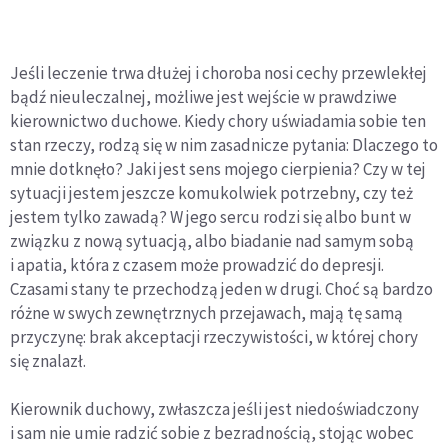
Jeśli leczenie trwa dłużej i choroba nosi cechy przewlekłej
bądź nieuleczalnej, możliwe jest wejście w prawdziwe
kierownictwo duchowe. Kiedy chory uświadamia sobie ten
stan rzeczy, rodzą się w nim zasadnicze pytania: Dlaczego to
mnie dotknęło? Jaki jest sens mojego cierpienia? Czy w tej
sytuacji jestem jeszcze komukolwiek potrzebny, czy też
jestem tylko zawadą? W jego sercu rodzi się albo bunt w
związku z nową sytuacją, albo biadanie nad samym sobą
i apatia, która z czasem może prowadzić do depresji.
Czasami stany te przechodzą jeden w drugi. Choć są bardzo
różne w swych zewnętrznych przejawach, mają tę samą
przyczynę: brak akceptacji rzeczywistości, w której chory
się znalazł.
Kierownik duchowy, zwłaszcza jeśli jest niedoświadczony
i sam nie umie radzić sobie z bezradnością, stojąc wobec