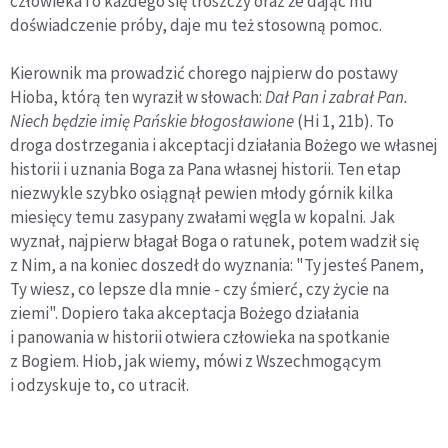
człowieka i o każdego się troszczy oraz że dając mu
doświadczenie próby, daje mu też stosowną pomoc.
Kierownik ma prowadzić chorego najpierw do postawy
Hioba, którą ten wyraził w słowach:
Dał Pan i zabrał Pan.
Niech będzie imię Pańskie błogosławione
(Hi 1, 21b). To
droga dostrzegania i akceptacji działania Bożego we własnej
historii i uznania Boga za Pana własnej historii. Ten etap
niezwykle szybko osiągnął pewien młody górnik kilka
miesięcy temu zasypany zwałami węgla w kopalni. Jak
wyznał, najpierw błagał Boga o ratunek, potem wadził się
z Nim, a na koniec doszedł do wyznania: "Ty jesteś Panem,
Ty wiesz, co lepsze dla mnie - czy śmierć, czy życie na
ziemi". Dopiero taka akceptacja Bożego działania
i panowania w historii otwiera człowieka na spotkanie
z Bogiem. Hiob, jak wiemy, mówi z Wszechmogącym
i odzyskuje to, co utracił.