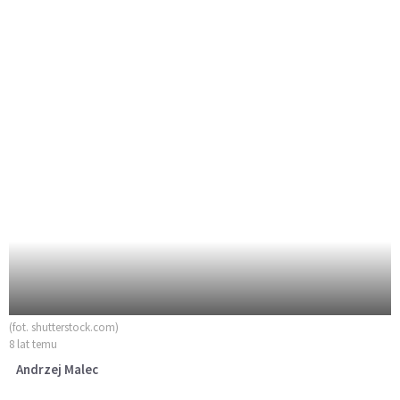
(fot. shutterstock.com)
8 lat temu
Andrzej Malec