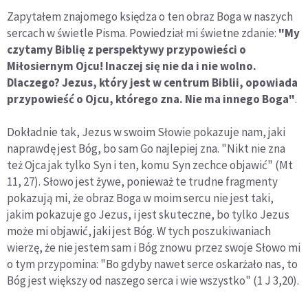
Zapytałem znajomego księdza o ten obraz Boga w naszych
sercach w świetle Pisma. Powiedział mi świetne zdanie:
"My
czytamy Biblię z perspektywy przypowieści o
Miłosiernym Ojcu! Inaczej się nie da i nie wolno.
Dlaczego? Jezus, który jest w centrum Biblii, opowiada
przypowieść o Ojcu, którego zna. Nie ma innego Boga"
.
Dokładnie tak, Jezus w swoim Słowie pokazuje nam, jaki
naprawdę jest Bóg, bo sam Go najlepiej zna. "Nikt nie zna
też Ojca jak tylko Syn i ten, komu Syn zechce objawić" (Mt
11, 27). Słowo jest żywe, ponieważ te trudne fragmenty
pokazują mi, że obraz Boga w moim sercu nie jest taki,
jakim pokazuje go Jezus, i jest skuteczne, bo tylko Jezus
może mi objawić, jaki jest Bóg. W tych poszukiwaniach
wierzę, że nie jestem sam i Bóg znowu przez swoje Słowo mi
o tym przypomina: "Bo gdyby nawet serce oskarżało nas, to
Bóg jest większy od naszego serca i wie wszystko" (1 J 3,20).