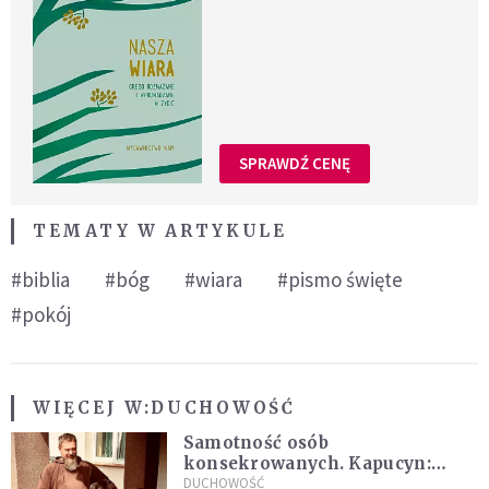
SPRAWDŹ CENĘ
TEMATY W ARTYKULE
#biblia
#bóg
#wiara
#pismo święte
#pokój
WIĘCEJ W:
DUCHOWOŚĆ
Samotność osób
konsekrowanych. Kapucyn:
Życie w pojedynkę rzadko jest
DUCHOWOŚĆ