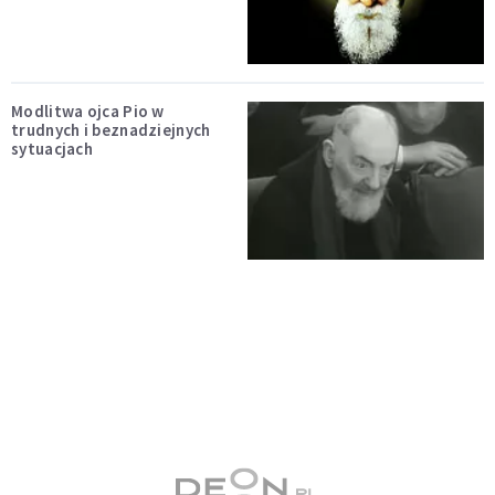
Modlitwa ojca Pio w
trudnych i beznadziejnych
sytuacjach