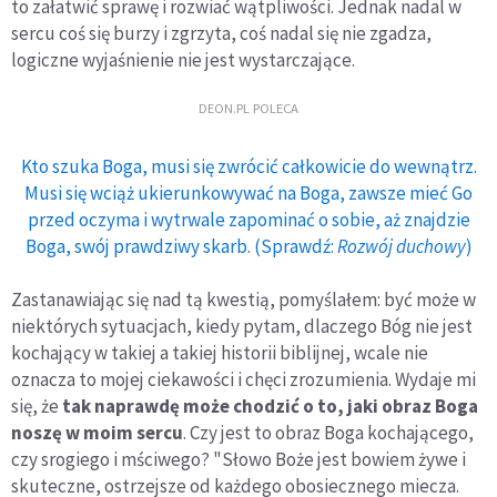
to załatwić sprawę i rozwiać wątpliwości. Jednak nadal w
sercu coś się burzy i zgrzyta, coś nadal się nie zgadza,
logiczne wyjaśnienie nie jest wystarczające.
DEON.PL POLECA
Kto szuka Boga, musi się zwrócić całkowicie do wewnątrz.
Musi się wciąż ukierunkowywać na Boga, zawsze mieć Go
przed oczyma i wytrwale zapominać o sobie, aż znajdzie
Boga, swój prawdziwy skarb. (Sprawdź:
Rozwój duchowy
)
Zastanawiając się nad tą kwestią, pomyślałem: być może w
niektórych sytuacjach, kiedy pytam, dlaczego Bóg nie jest
kochający w takiej a takiej historii biblijnej, wcale nie
oznacza to mojej ciekawości i chęci zrozumienia. Wydaje mi
się, że
tak naprawdę może chodzić o to, jaki obraz Boga
noszę w moim sercu
. Czy jest to obraz Boga kochającego,
czy srogiego i mściwego? "Słowo Boże jest bowiem żywe i
skuteczne, ostrzejsze od każdego obosiecznego miecza.