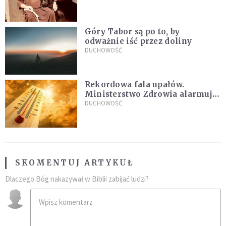
sielanką
Góry Tabor są po to, by
odważnie iść przez doliny
DUCHOWOŚĆ
Rekordowa fala upałów.
Ministerstwo Zdrowia alarmuje
po doświadczeniach z czerwca
DUCHOWOŚĆ
SKOMENTUJ ARTYKUŁ
Dlaczego Bóg nakazywał w Biblii zabijać ludzi?