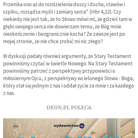
Przenika ono aż do rozdzielenia duszy i ducha, stawów i
szpiku, rozsądza myśli i zamiary serca" (Hbr 4,12). Czy
niekiedy nie jest tak, że to Słowo mówi mi, że gdzieś tam w
głębi swojego serca nie dowierzam temu, że Bóg mnie
nieskończenie i bezgranicznie kocha? Że zawsze jest po
mojej stronie, że nie chce zrobić mi nic złego?
W dyskusji padały również argumenty, że Stary Testament
powinniśmy czytać w świetle Nowego. Na Stary Testament
powinniśmy patrzeć z perspektywy przypowieści o
miłosiernym Ojcu, z perspektywy wcielonego Słowa - Boga,
który stał się jednym z nas i oddał życie za mnie i za każdego
z nas.
DEON.PL POLECA