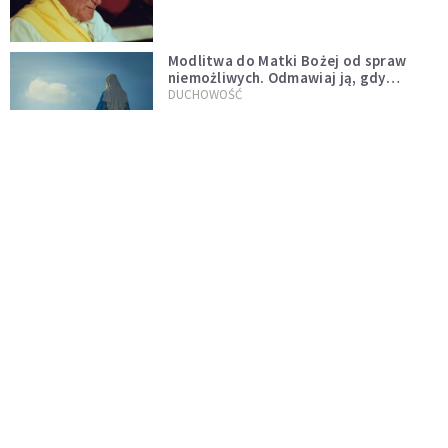
Modlitwa do Matki Bożej od spraw
niemożliwych. Odmawiaj ją, gdy
wszystko idzie źle
DUCHOWOŚĆ
Do wielkiego światła idzie się przez
wielkie ciemności
CZYTELNIA