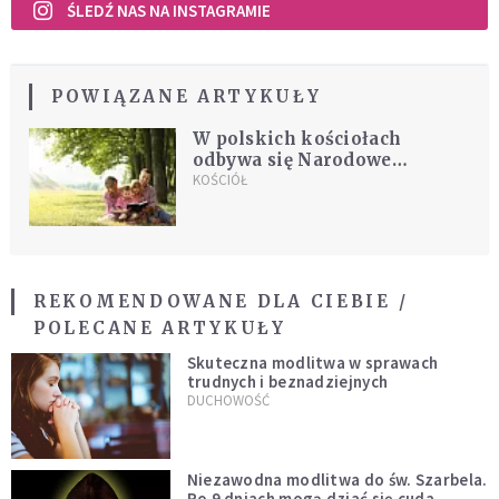
ŚLEDŹ NAS NA INSTAGRAMIE
POWIĄZANE ARTYKUŁY
W polskich kościołach
odbywa się Narodowe
Czytanie Pisma Świętego
KOŚCIÓŁ
REKOMENDOWANE DLA CIEBIE /
POLECANE ARTYKUŁY
Skuteczna modlitwa w sprawach
trudnych i beznadziejnych
DUCHOWOŚĆ
Niezawodna modlitwa do św. Szarbela.
Po 9 dniach mogą dziać się cuda