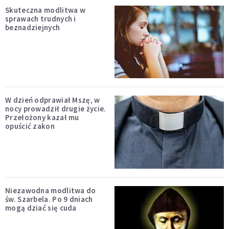
Skuteczna modlitwa w
sprawach trudnych i
beznadziejnych
W dzień odprawiał Mszę, w
nocy prowadził drugie życie.
Przełożony kazał mu
opuścić zakon
Niezawodna modlitwa do
św. Szarbela. Po 9 dniach
mogą dziać się cuda