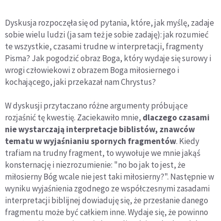
Dyskusja rozpoczęła się od pytania, które, jak myślę, zadaje
sobie wielu ludzi (ja sam też je sobie zadaję): jak rozumieć
te wszystkie, czasami trudne w interpretacji, fragmenty
Pisma? Jak pogodzić obraz Boga, który wydaje się surowy i
wrogi człowiekowi z obrazem Boga miłosiernego i
kochającego, jaki przekazał nam Chrystus?
W dyskusji przytaczano różne argumenty próbujące
rozjaśnić tę kwestię. Zaciekawiło mnie,
dlaczego czasami
nie wystarczają interpretacje biblistów, znawców
tematu w wyjaśnianiu spornych fragmentów
. Kiedy
trafiam na trudny fragment, to wywołuje we mnie jakąś
konsternację i niezrozumienie: "no bo jak to jest, że
miłosierny Bóg wcale nie jest taki miłosierny?". Następnie w
wyniku wyjaśnienia zgodnego ze współczesnymi zasadami
interpretacji biblijnej dowiaduję się, że przesłanie danego
fragmentu może być całkiem inne. Wydaje się, że powinno