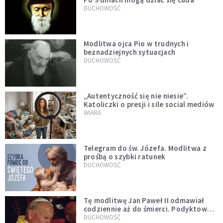
DUCHOWOŚĆ
Modlitwa ojca Pio w trudnych i
beznadziejnych sytuacjach
DUCHOWOŚĆ
„Autentyczność się nie niesie”.
Katoliczki o presji i sile social mediów
WIARA
Telegram do św. Józefa. Modlitwa z
prośbą o szybki ratunek
DUCHOWOŚĆ
Tę modlitwę Jan Paweł II odmawiał
codziennie aż do śmierci. Podyktował
mu ją ojciec
DUCHOWOŚĆ