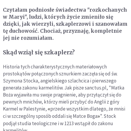
Czytałam podniosłe świadectwa "rozkochanych
w Maryi", ludzi, których życie zmieniło się
dzięki, jak wierzyli, szkaplerzowi i szanowałam
tę duchowość. Chociaż, przyznaję, kompletnie
jej nie rozumiałam.
Skąd wziął się szkaplerz?
Historia tych charakterystycznych materiałowych
prostokątów połączonych sznurkiem zaczęła się od św.
Szymona Stocka, angielskiego szlachcica i pierwszego
generała zakonu karmelitów. Jak pisze sanctus.pl, "Matka
Boża wyjawiła mu swoje pragnienie, aby przyłączył się do
pewnych mnichów, którzy mieli przybyć do Anglii z góry
Karmel w Palestynie,
przede wszystkim dlatego, że mnisi
«
ci w szczególny sposób oddali się Matce Boga
". Stock
»
podjął studia teologiczne i w 1213 wstąpił do zakonu
karmelitów.