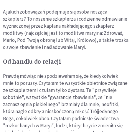
A jakich zobowiązań podejmuje się osoba nosząca
szkaplerz? To noszenie szkaplerza i codzienne odmawianie
wyznaczonej przez kapłana nakładającego szkaplerz
modlitwy (najczęściej jest to modlitwa maryjna: Zdrowaś,
Mario, Pod Twoją obronę lub Witaj, Królowo), a także troska
o swoje zbawienie i naśladowanie Maryi.
Od handlu do relacji
Prawdę mówiąc nie spodziewałam się, że kiedykolwiek
mnie to poruszy. Czytałam te wszystkie obietnice związane
ze szkaplerzem i czułam tylko dystans. Te "przywileje
sobotnie", wszystkie "gwarancje zbawienia", że "nie
zaznasz ognia piekielnego" brzmiały dla mnie, neofitki,
która nagle odkryła nieskończoną miłość Trójjedynego
Boga, cokolwiek obco. Czytałam podniosłe świadectwa
"rozkochanych w Maryi", ludzi, których życie zmieniło się