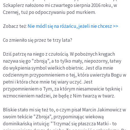
Szkaplerz nałożono mi czwartego sierpnia 2016 roku, w
Czernej, tuż po odpoczywaniu pod murkiem.
Zobacz też:
Nie módl się na różańcu, jeżeli nie chcesz >>
Co zmieniło się przez te trzy lata?
Dziś patrzę na niego z czułością. W pobożnych kręgach
nazywa się go "zbroją", a to tylko mały, niepozorny, łatwy
do wykpienia symbol wielkich obietnic. Jest dla mnie
codziennym przypomnieniem o tej, która uwierzyła Bogu w
pełni i która chce mnie tej wiary uczyć. Jest
przypomnieniem o Tym, za którym niesamowicie tęsknię i
wzmocnieniem nadziei, że będę z Nim twarzą w twarz.
Bliskie stało mi się też to, o czym pisał Marcin Jakimowicz w
swoim tekście "Zbroja", przypominając wiekową
dominikańską intuicję: "Trzymać się płaszcza Matki - to