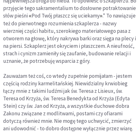
najpewniejsza droga do nieba. To opowieść o szkaplerzu. Bo
przyjęcie tego sakramentalium to dosłowne potraktowanie
słów pieśni
Pod Twój płaszcz się uciekamy
." To nawiązuje
«
»
też do pierwotnego rozumienia szkaplerza - nazwy
wierzniej części habitu, szerokiego materiałowego pasa z
otworem na głowę, który nakrywa barki oraz sięga na plecy i
na piersi. Szkaplerz jest okryciem i płaszczem. A nieufność,
strach i cynizm zamieniły się zaufanie, budowanie relacji i
uznanie, że potrzebuję wsparcia z góry.
Zauważam też coś, co wtedy zupełnie pomijałam - jestem
częścią rodziny karmelitańskiej. Niewidzialny krwiobieg
łączy mnie z takimi ludźmi jak św. Teresa z Lisieux, św.
Teresa od Krzyża, św. Teresa Benedykta od Krzyża (Edyta
Stein) czy św. Jan od Krzyża, a wszystkie duchowe dobra
Zakonu związane z modlitwami, postami czy ofiarami
dotyczą również mnie. Nie mogę tego uchwycić, zmierzyć
ani udowodnić - to dobro dostępne wyłącznie przez wiarę.