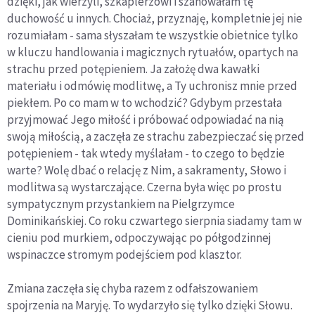
dzięki, jak wierzyli, szkaplerzowi i szanowałam tę
duchowość u innych. Chociaż, przyznaję, kompletnie jej nie
rozumiałam - sama słyszałam te wszystkie obietnice tylko
w kluczu handlowania i magicznych rytuałów, opartych na
strachu przed potępieniem. Ja założę dwa kawałki
materiału i odmówię modlitwę, a Ty uchronisz mnie przed
piekłem. Po co mam w to wchodzić? Gdybym przestała
przyjmować Jego miłość i próbować odpowiadać na nią
swoją miłością, a zaczęła ze strachu zabezpieczać się przed
potępieniem - tak wtedy myślałam - to czego to będzie
warte? Wolę dbać o relację z Nim, a sakramenty, Słowo i
modlitwa są wystarczające. Czerna była więc po prostu
sympatycznym przystankiem na Pielgrzymce
Dominikańskiej. Co roku czwartego sierpnia siadamy tam w
cieniu pod murkiem, odpoczywając po półgodzinnej
wspinaczce stromym podejściem pod klasztor.
Zmiana zaczęła się chyba razem z odfałszowaniem
spojrzenia na Maryję. To wydarzyło się tylko dzięki Słowu.