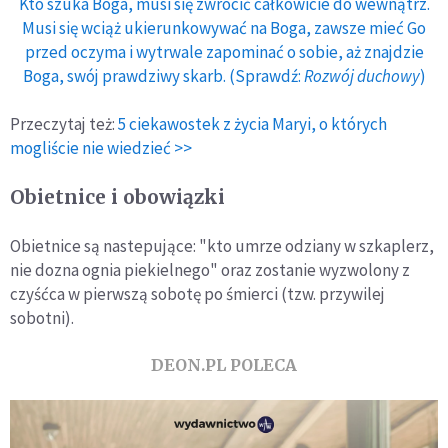
Kto szuka Boga, musi się zwrócić całkowicie do wewnątrz.
Musi się wciąż ukierunkowywać na Boga, zawsze mieć Go
przed oczyma i wytrwale zapominać o sobie, aż znajdzie
Boga, swój prawdziwy skarb. (Sprawdź:
Rozwój duchowy
)
Przeczytaj też:
5 ciekawostek z życia Maryi, o których
mogliście nie wiedzieć >>
Obietnice i obowiązki
Obietnice są nastepujące: "kto umrze odziany w szkaplerz,
nie dozna ognia piekielnego" oraz zostanie wyzwolony z
czyśćca w pierwszą sobotę po śmierci (tzw. przywilej
sobotni).
DEON.PL POLECA