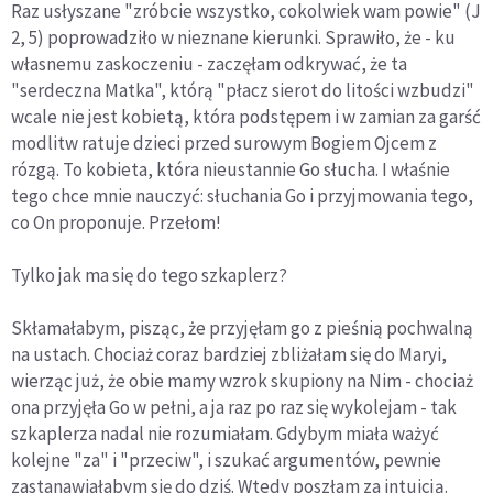
Raz usłyszane "zróbcie wszystko, cokolwiek wam powie" (J
2, 5) poprowadziło w nieznane kierunki. Sprawiło, że - ku
własnemu zaskoczeniu - zaczęłam odkrywać, że ta
"serdeczna Matka", którą "płacz sierot do litości wzbudzi"
wcale nie jest kobietą, która podstępem i w zamian za garść
modlitw ratuje dzieci przed surowym Bogiem Ojcem z
rózgą. To kobieta, która nieustannie Go słucha. I właśnie
tego chce mnie nauczyć: słuchania Go i przyjmowania tego,
co On proponuje. Przełom!
Tylko jak ma się do tego szkaplerz?
Skłamałabym, pisząc, że przyjęłam go z pieśnią pochwalną
na ustach. Chociaż coraz bardziej zbliżałam się do Maryi,
wierząc już, że obie mamy wzrok skupiony na Nim - chociaż
ona przyjęła Go w pełni, a ja raz po raz się wykolejam - tak
szkaplerza nadal nie rozumiałam. Gdybym miała ważyć
kolejne "za" i "przeciw", i szukać argumentów, pewnie
zastanawiałabym się do dziś. Wtedy poszłam za intuicją.