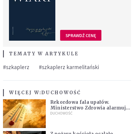
SPRAWDŹ CENĘ
TEMATY W ARTYKULE
#szkaplerz
#szkaplerz karmelitański
WIĘCEJ W:
DUCHOWOŚĆ
Rekordowa fala upałów.
Ministerstwo Zdrowia alarmuje
po doświadczeniach z czerwca
DUCHOWOŚĆ
Z pożaru kościoła ocalało