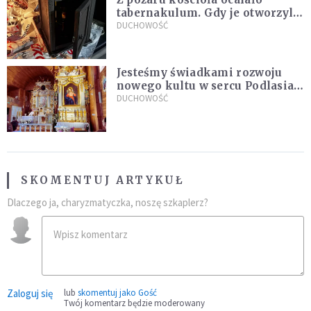
tabernakulum. Gdy je otworzyli,
"zapach świeżego chleba
DUCHOWOŚĆ
zdominował smród spalenizny"
Jesteśmy świadkami rozwoju
nowego kultu w sercu Podlasia.
"Ruszyła prawdziwa lawina
DUCHOWOŚĆ
świadectw"
SKOMENTUJ ARTYKUŁ
Dlaczego ja, charyzmatyczka, noszę szkaplerz?
Zaloguj się
lub
skomentuj jako Gość
Twój komentarz będzie moderowany