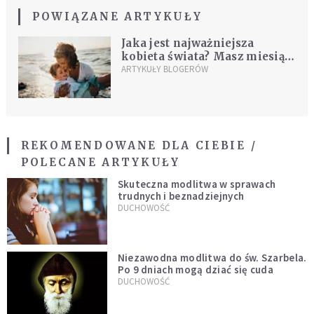
POWIĄZANE ARTYKUŁY
Jaka jest najważniejsza
kobieta świata? Masz miesiąc,
żeby ją poznać
ARTYKUŁY BLOGERÓW
REKOMENDOWANE DLA CIEBIE /
POLECANE ARTYKUŁY
Skuteczna modlitwa w sprawach
trudnych i beznadziejnych
DUCHOWOŚĆ
Niezawodna modlitwa do św. Szarbela.
Po 9 dniach mogą dziać się cuda
DUCHOWOŚĆ