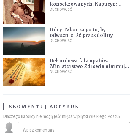
konsekrowanych. Kapucyn:
Życie w pojedynkę rzadko jest
DUCHOWOŚĆ
sielanką
Góry Tabor są po to, by
odważnie iść przez doliny
DUCHOWOŚĆ
Rekordowa fala upałów.
Ministerstwo Zdrowia alarmuje
po doświadczeniach z czerwca
DUCHOWOŚĆ
SKOMENTUJ ARTYKUŁ
Dlaczego katolicy nie mogą jeść mięsa w piątki Wielkiego Postu?