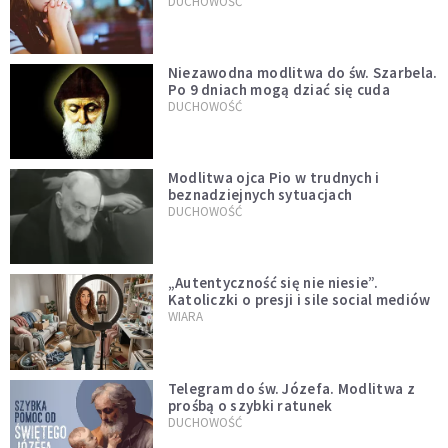
DUCHOWOŚĆ
Niezawodna modlitwa do św. Szarbela.
Po 9 dniach mogą dziać się cuda
DUCHOWOŚĆ
Modlitwa ojca Pio w trudnych i
beznadziejnych sytuacjach
DUCHOWOŚĆ
„Autentyczność się nie niesie”.
Katoliczki o presji i sile social mediów
WIARA
Telegram do św. Józefa. Modlitwa z
prośbą o szybki ratunek
DUCHOWOŚĆ