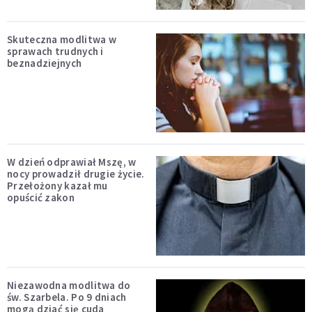
Skuteczna modlitwa w
sprawach trudnych i
beznadziejnych
W dzień odprawiał Mszę, w
nocy prowadził drugie życie.
Przełożony kazał mu
opuścić zakon
Niezawodna modlitwa do
św. Szarbela. Po 9 dniach
mogą dziać się cuda