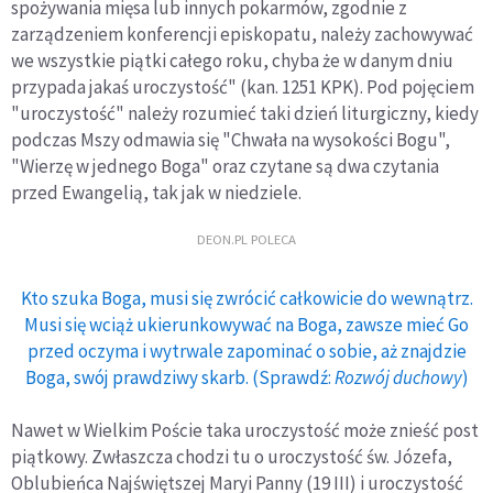
spożywania mięsa lub innych pokarmów, zgodnie z
zarządzeniem konferencji episkopatu, należy zachowywać
we wszystkie piątki całego roku, chyba że w danym dniu
przypada jakaś uroczystość" (kan. 1251 KPK). Pod pojęciem
"uroczystość" należy rozumieć taki dzień liturgiczny, kiedy
podczas Mszy odmawia się "Chwała na wysokości Bogu",
"Wierzę w jednego Boga" oraz czytane są dwa czytania
przed Ewangelią, tak jak w niedziele.
DEON.PL POLECA
Kto szuka Boga, musi się zwrócić całkowicie do wewnątrz.
Musi się wciąż ukierunkowywać na Boga, zawsze mieć Go
przed oczyma i wytrwale zapominać o sobie, aż znajdzie
Boga, swój prawdziwy skarb. (Sprawdź:
Rozwój duchowy
)
Nawet w Wielkim Poście taka uroczystość może znieść post
piątkowy. Zwłaszcza chodzi tu o uroczystość św. Józefa,
Oblubieńca Najświętszej Maryi Panny (19 III) i uroczystość