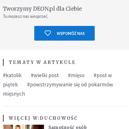
Tworzymy DEON.pl dla Ciebie
Tu możesz nas wesprzeć.
WSPOMÓŻ NAS
TEMATY W ARTYKULE
#katolik
#wielki post
#mięso
#post w
piątek
#powstrzymywanie się od pokarmów
mięsnych
WIĘCEJ W:
DUCHOWOŚĆ
Samotność osób