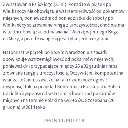
Zwiastowania Pańskiego (25 III). Ponadto w piątek po
Wielkanocy nie obowiązuje wstrzemięźliwość od pokarmów
mięsnych, ponieważ dni od poniedziałku do soboty po
Wielkanocy są zrównane rangą z uroczystością, choć nie ma
w te dni obowiązku odmawiania "Wierzę w jednego Boga"
na Mszy, a przed Ewangelią jest tylko jedno czytanie.
Natomiast w piątek po Bożym Narodzeniu z zasady
obowiązuje wstrzemięźliwość od pokarmów mięsnych,
ponieważ dni przypadające między 26 a 31 grudnia nie są
zrównane rangą z uroczystością. Oczywiście, kompetentna
władza kościelna zawsze na taki dzień może ogłosić
dyspensę. Tak na przykład Konferencja Episkopatu Polski
udzieliła dyspensy od wstrzemięźliwości od pokarmów
mięsnych na terenie Polski na święto św. Szczepana (26
grudnia) w 2014 roku.
DEON.PL POLECA