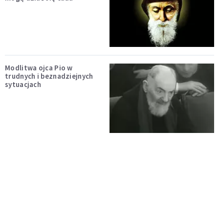
Modlitwa ojca Pio w
trudnych i beznadziejnych
sytuacjach