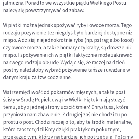
jałmużna. Ponadto we wszystkie piątki Wielkiego Postu
należy się powstrzymywać od zabaw.
W piątki można jednak spożywać ryby i owoce morza. Tego
rodzaju pożywienie też niegdyś było bardziej dostępne niż
mięso. A dzisiaj niejednokrotnie ryba (np. pstrąg albo łosoś)
czy owoce morza, a także homary czy kraby, są droższe niż
mięso. I spożywanie ich w piątki faktycznie może zakrawać
na swego rodzaju obłudę. Wydaje się, że raczej na dzień
postny należałoby wybrać pożywienie tańsze i uważane w
danym kraju za tzw. codzienne.
Wstrzemięźliwość od pokarmów mięsnych, a także post
ścisły w Środę Popielcową i w Wielki Piątek mają służyć
temu, aby z jednej strony uczcić śmierć Chrystusa, która
przyniosła nam zbawienie. Z drugiej zaś nie chodzi tu po
prostu o post. Chodzi raczej o to, aby te środki materialne,
które zaoszczędziliśmy dzięki praktykom pokutnym,
przekazać tym, którzy najbardziej ich potrzebują. Pościmy