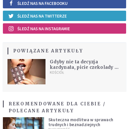
ŚLEDŹ NAS NA FACEBOOKU
ŚLEDŹ NAS NA TWITTERZE
ŚLEDŹ NAS NA INSTAGRAMIE
POWIĄZANE ARTYKUŁY
Gdyby nie ta decyzja
kardynała, picie czekolady w
Wielkim Poście byłoby
KOŚCIÓŁ
zakazane
REKOMENDOWANE DLA CIEBIE /
POLECANE ARTYKUŁY
Skuteczna modlitwa w sprawach
trudnych i beznadziejnych