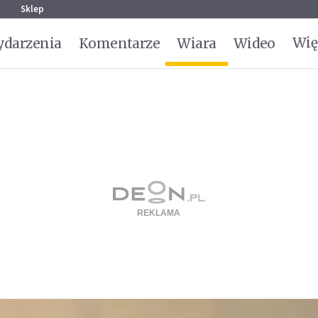
g
Sklep
Wię
darzenia
Komentarze
Wiara
Wideo