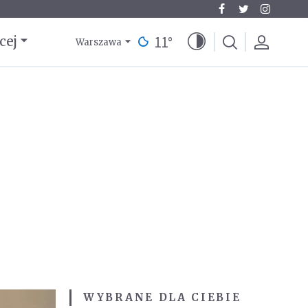
11
°
cej
Warszawa
WYBRANE DLA CIEBIE