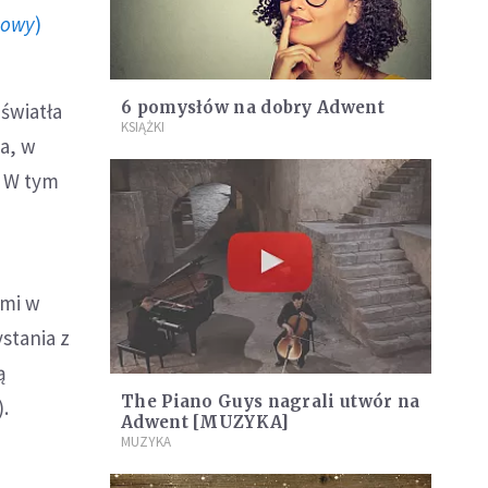
howy
)
6 pomysłów na dobry Adwent
światła
KSIĄŻKI
ja, w
. W tym
ami w
ystania z
ą
The Piano Guys nagrali utwór na
.
Adwent [MUZYKA]
MUZYKA