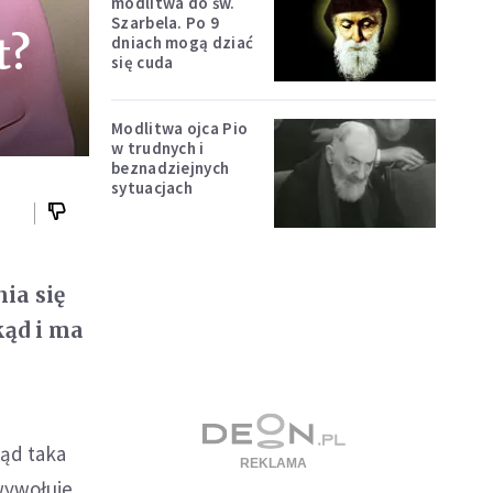
modlitwa do św.
Szarbela. Po 9
t?
dniach mogą dziać
się cuda
Modlitwa ojca Pio
w trudnych i
beznadziejnych
sytuacjach
ia się
kąd i ma
kąd taka
 wywołuje