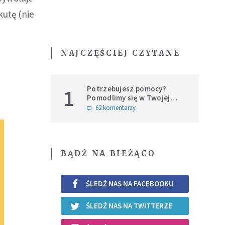
kutę (nie
NAJCZĘŚCIEJ CZYTANE
Potrzebujesz pomocy?
1
Pomodlimy się w Twojej
intencji
62 komentarzy
BĄDŹ NA BIEŻĄCO
ŚLEDŹ NAS NA FACEBOOKU
ŚLEDŹ NAS NA TWITTERZE