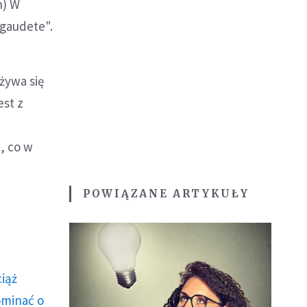
n) W
 gaudete".
żywa się
est z
, co w
POWIĄZANE ARTYKUŁY
ciąż
ominać o