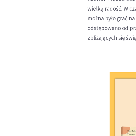
wielką radość. W cz
można było grać na 
odstępowano od pra
zbliżających się św