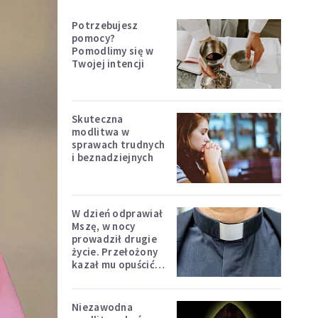
Potrzebujesz
pomocy?
Pomodlimy się w
Twojej intencji
Skuteczna
modlitwa w
sprawach trudnych
i beznadziejnych
W dzień odprawiał
Mszę, w nocy
prowadził drugie
życie. Przełożony
kazał mu opuścić
zakon
Niezawodna