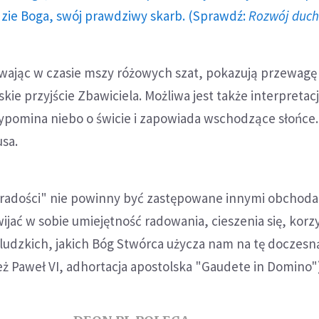
dzie Boga, swój prawdziwy skarb. (Sprawdź:
Rozwój duc
ywając w czasie mszy różowych szat, pokazują przewagę 
skie przyjście Zbawiciela. Możliwa jest także interpretac
zypomina niebo o świcie i zapowiada wschodzące słońce
usa.
 radości" nie powinny być zastępowane innymi obchod
wijać w sobie umiejętność radowania, cieszenia się, korz
 ludzkich, jakich Bóg Stwórca użycza nam na tę doczesn
ż Paweł VI, adhortacja apostolska "Gaudete in Domino")