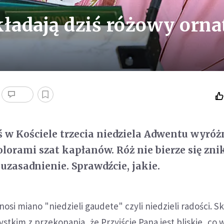
kładają dziś różowy orna
 w Kościele trzecia niedziela Adwentu wyróżn
orami szat kapłanów. Róż nie bierze się zni
uzasadnienie. Sprawdźcie, jakie.
 nosi miano "niedzieli gaudete" czyli niedzieli radości. S
tkim z przekonania, że Przyjście Pana jest bliskie, co