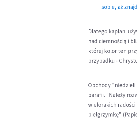
sobie, aż znaj
Dlatego kapłani uż
nad ciemnością i bli
której kolor ten pr
przypadku - Chryst
Obchody "niedzieli
parafii. "Należy roz
wielorakich radości
pielgrzymkę" (Papie