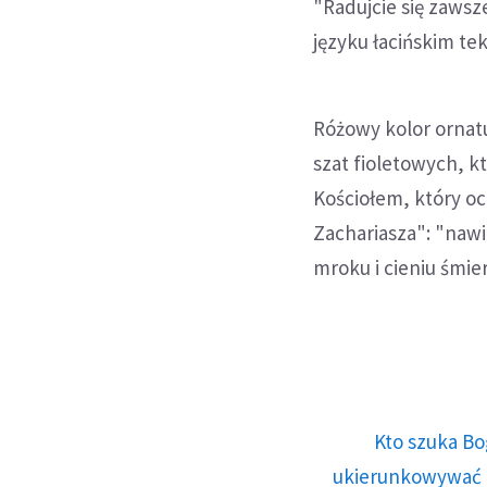
"Radujcie się zawsze
języku łacińskim te
Różowy kolor ornat
szat fioletowych, k
Kościołem, który ocz
Zachariasza": "naw
mroku i cieniu śmier
Kto szuka Bo
ukierunkowywać n