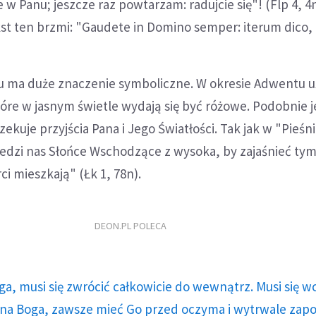
 w Panu; jeszcze raz powtarzam: radujcie się"! (Flp 4, 4
kst ten brzmi: "Gaudete in Domino semper: iterum dico,
u ma duże znaczenie symboliczne. W okresie Adwentu u
tóre w jasnym świetle wydają się być różowe. Podobnie j
ekuje przyjścia Pana i Jego Światłości. Tak jak w "Pieśni
iedzi nas Słońce Wschodzące z wysoka, by zajaśnieć tym
ci mieszkają" (Łk 1, 78n).
DEON.PL POLECA
ga, musi się zwrócić całkowicie do wewnątrz. Musi się w
a Boga, zawsze mieć Go przed oczyma i wytrwale zap