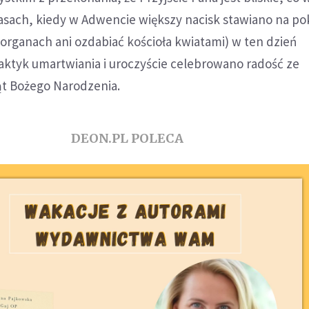
asach, kiedy w Adwencie większy nacisk stawiano na po
organach ani ozdabiać kościoła kwiatami) w ten dzień
ktyk umartwiania i uroczyście celebrowano radość ze
iąt Bożego Narodzenia.
DEON.PL POLECA