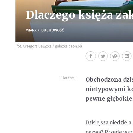
Dlaczego księża za
WIARA
DUCHOWOŚĆ
(fot. Grzegorz Gałązka / galazka.deon.pl)
8 lat temu
Obchodzona dziś
nietypowymi kol
pewne głębokie 
Dzisiejsza niedziela
nazwa? Przede wszys