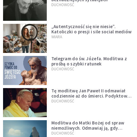
DUCHOWOŚĆ
„Autentyczność się nie niesie”.
Katoliczki o presji i sile social mediów
WIARA
Telegram do św. Józefa. Modlitwa z
prośbą o szybki ratunek
DUCHOWOŚĆ
Tę modlitwę Jan Paweł II odmawiał
codziennie aż do śmierci. Podyktował
mu ją ojciec
DUCHOWOŚĆ
Modlitwa do Matki Bożej od spraw
niemożliwych. Odmawiaj ją, gdy
wszystko idzie źle
DUCHOWOŚĆ