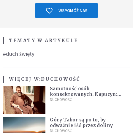
WSPOMÓŻ NAS
TEMATY W ARTYKULE
#duch święty
WIĘCEJ W:
DUCHOWOŚĆ
Samotność osób
konsekrowanych. Kapucyn:
Życie w pojedynkę rzadko jest
DUCHOWOŚĆ
sielanką
Góry Tabor są po to, by
odważnie iść przez doliny
DUCHOWOŚĆ