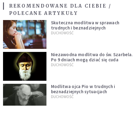
REKOMENDOWANE DLA CIEBIE /
POLECANE ARTYKUŁY
Skuteczna modlitwa w sprawach
trudnych i beznadziejnych
DUCHOWOŚĆ
Niezawodna modlitwa do św. Szarbela.
Po 9 dniach mogą dziać się cuda
DUCHOWOŚĆ
Modlitwa ojca Pio w trudnych i
beznadziejnych sytuacjach
DUCHOWOŚĆ
„Autentyczność się nie niesie”.
Katoliczki o presji i sile social mediów
WIARA