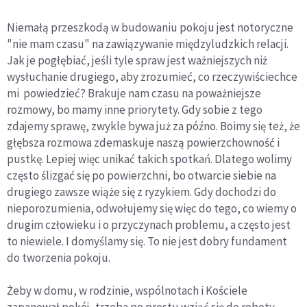
Niemałą przeszkodą w budowaniu pokoju jest notoryczne
"nie mam czasu" na zawiązywanie międzyludzkich relacji.
Jak je pogłębiać, jeśli tyle spraw jest ważniejszych niż
wysłuchanie drugiego, aby zrozumieć, co rzeczywiściechce
mi powiedzieć? Brakuje nam czasu na poważniejsze
rozmowy, bo mamy inne priorytety. Gdy sobie z tego
zdajemy sprawę, zwykle bywa już za późno. Boimy się też, że
głębsza rozmowa zdemaskuje naszą powierzchowność i
pustkę. Lepiej więc unikać takich spotkań. Dlatego wolimy
często ślizgać się po powierzchni, bo otwarcie siebie na
drugiego zawsze wiąże się z ryzykiem. Gdy dochodzi do
nieporozumienia, odwołujemy się więc do tego, co wiemy o
drugim człowieku i o przyczynach problemu, a często jest
to niewiele. I domyślamy się. To nie jest dobry fundament
do tworzenia pokoju.
Żeby w domu, w rodzinie, wspólnotach i Kościele