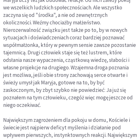
Maryja uczy też jak budować relacje. Od nich zależy pokój
we wszelkich ludzkich społecznościach. Ale wszystko
zaczyna się od "środka", a nie od zewnętrznych
okoliczności. Weźmy chociażby małżeństwo.
Nierozerwalność związku jest także po to, by w nowych
sytuacjach i doświadczeniach coraz bardziej poznawać
współmałżonka, który w pewnym sensie zawsze pozostanie
tajemnicą. Drugi człowiek staje się też lustrem, które
odsłania nasze wypaczenia, cząstkową wiedzę, słabości i
własne projekcje na drugiego. Wzajemna droga poznania
jest możliwa, jeśli obie strony zachowają serce otwarte i
świeży umysł jak Maryja, gotowe na to, by być
zaskoczonym, by zbyt szybko nie powiedzieć: Ja już się
poznałem na tym człowieku, czegóż więc mogę jeszcze od
niego oczekiwać.
Największym zagrożeniem dla pokoju w domu, Kościele i
świecie jest najpierw deficyt myślenia i działanie pod
wpływem pierwszych, instynktownych reakcji. Największym