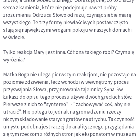
Słowo, a także wobec bliźniego. Obrazują one, co to znaczy
serca z kamienia, które nie podejmuje nawet próby
zrozumienia. Odrzuca Słowo od razu, czyniąc siebie miarą
wszystkiego. Te trzy formy niewłaściwych postaw często
stają się największymi wrogami pokoju w naszych domach i
w świecie.
Tylko reakcja Maryi jest inna. Cóż ona takiego robi? Czym się
wyróżnia?
Matka Boga nie ulega pierwszym reakcjom, nie pozostaje na
poziomie zdziwienia, lecz wchodzi w wewnętrzny proces
przyswajania Słowa, przyjmowania tajemnicy Syna. Św.
Łukasz do opisu tego procesu używa dwóch greckich słów.
Pierwsze z nich to "syntereo" - "zachowywać coś, aby nie
utracić". Nie polega to jednak na gromadzeniu rzeczy
niczym składowanie starych gratów na strychu. Ta czynność
umysłu podobna jest raczej do analitycznego przyglądania
się tym rzeczom z różnych stron jak eksponatom w muzeum