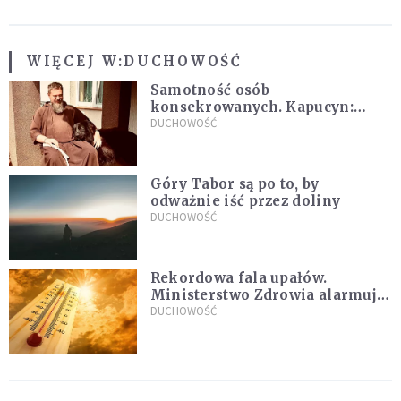
WIĘCEJ W:
DUCHOWOŚĆ
Samotność osób
konsekrowanych. Kapucyn:
Życie w pojedynkę rzadko jest
DUCHOWOŚĆ
sielanką
Góry Tabor są po to, by
odważnie iść przez doliny
DUCHOWOŚĆ
Rekordowa fala upałów.
Ministerstwo Zdrowia alarmuje
po doświadczeniach z czerwca
DUCHOWOŚĆ