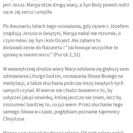
jest Jezus. Maryja idzie drogą wiary, a Syn Boży powoli rodzi
się w Jej sercu i umyśle.
Po dwunastu latach tego rozważania, gdy razem z Józefem
znajdują Jezusa w świątyni, Maryja nadal nie rozumie, o
czym mówi Jej Syn i kim On jest. Ale zabiera to
doświadczenie do Nazaretu i "zachowuje wszystkie te
sprawy w swoim sercu" (Por Łk 2, 51).
W wewnętrznej drodze wiary Maryi odsłania się głębszy sens
odmawiania Liturgii Godzin, rozważania Słowa Bożego na
medytacji, a także słuchania podczas mszy świętych tych
samych czytań. W wierze nie chodzi bowiem o to, by
usłyszeć jakąś nowinkę, której jeszcze nie znam, lecz by
zrozumieć bardziej to, co już wiem. Przez słuchanie tego
samego Słowa w czasie, pogłębiam poznanie tajemnicy
Chrystusa.