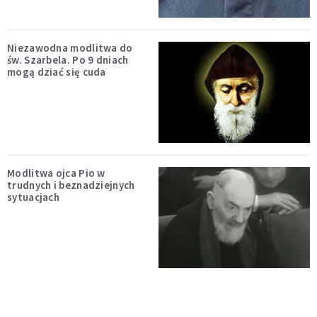
Niezawodna modlitwa do
św. Szarbela. Po 9 dniach
mogą dziać się cuda
Modlitwa ojca Pio w
trudnych i beznadziejnych
sytuacjach