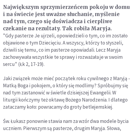
Największym sprzymierzeńcem pokoju w domu
i na świecie jest uważne słuchanie, myślenie
nad tym, czego się doświadcza i cierpliwe
czekanie na rezultaty. Tak robiła Maryja.
"Gdy pasterze Je ujrzeli, opowiedzieli o tym, co im zostało
objawione o tym Dziecięciu. A wszyscy, którzy to słyszeli,
dziwili się temu, co im pasterze opowiadali. Lecz Maryja
zachowywała wszystkie te sprawy i rozważała je w swoim
sercu" (Łk 2, 17-19).
Jaki związek może mieć początek roku cywilnego z Maryją -
Matką Boga i pokojem, o który się modlimy? Spróbujmy się
nad tym zastanowić w świetle dzisiejszej Ewangelii. W
liturgii kończymy też oktawę Bożego Narodzenia. I dlatego
zataczamy koło: powracamy do groty betlejemskiej.
Św. Łukasz ponownie stawia nam za wzór dwa modele bycia
uczniem. Pierwszym są pasterze, drugim Maryja. Słowa,