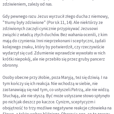
zdziwieniem, zależy od nas.
Gdy pewnego razu Jezus wyrzucił złego ducha z niemowy,
"tłumy były zdziwione" (Por Łk 11, 14). Ale niektórzy ze
zdziwionych zaczęli cynicznie przypisywać Jezusowi
związki z władcą złych duchów. Bez wahania ocenili, z kim
mają do czynienia. Inni nieprzekonani i sceptyczni, żądali
kolejnego znaku, który by potwierdził, czy rzeczywiście
wydarzył się cud. Zdumienie wprawdzie wywołało w nich
krótki niepokój, ale nie przebiło się przez gruby pancerz
obronny.
Osoby obecne przy żłobie, poza Maryją, też się dziwią. I na
tym kończy się ich reakcja. Nie wchodzą w siebie, nie
zastanawiają się nad tym, co usłyszeli.Patrzą, ale nie widzą.
Słuchają, ale nie słyszą. Być może usłyszane słowo spłynęło
po nich jak deszcz po kaczce. Cynizm, sceptycyzm i
obojętność to trzy możliwe negatywne reakcje człowieka na