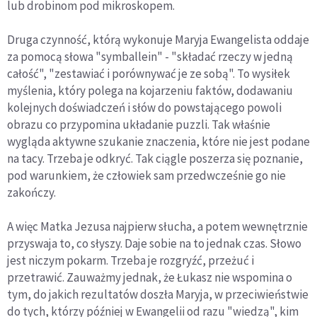
lub drobinom pod mikroskopem.
Druga czynność, którą wykonuje Maryja Ewangelista oddaje
za pomocą słowa "symballein" - "składać rzeczy w jedną
całość", "zestawiać i porównywać je ze sobą". To wysiłek
myślenia, który polega na kojarzeniu faktów, dodawaniu
kolejnych doświadczeń i słów do powstającego powoli
obrazu co przypomina układanie puzzli. Tak właśnie
wygląda aktywne szukanie znaczenia, które nie jest podane
na tacy. Trzeba je odkryć. Tak ciągle poszerza się poznanie,
pod warunkiem, że człowiek sam przedwcześnie go nie
zakończy.
A więc Matka Jezusa najpierw słucha, a potem wewnętrznie
przyswaja to, co słyszy. Daje sobie na to jednak czas. Słowo
jest niczym pokarm. Trzeba je rozgryźć, przeżuć i
przetrawić. Zauważmy jednak, że Łukasz nie wspomina o
tym, do jakich rezultatów doszła Maryja, w przeciwieństwie
do tych, którzy później w Ewangelii od razu "wiedzą", kim