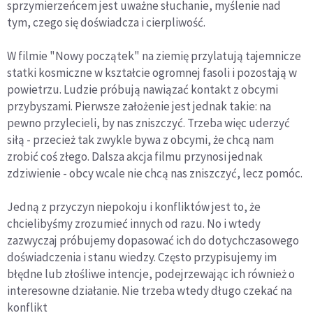
sprzymierzeńcem jest uważne słuchanie, myślenie nad
tym, czego się doświadcza i cierpliwość.
W filmie "Nowy początek" na ziemię przylatują tajemnicze
statki kosmiczne w kształcie ogromnej fasoli i pozostają w
powietrzu. Ludzie próbują nawiązać kontakt z obcymi
przybyszami. Pierwsze założenie jest jednak takie: na
pewno przylecieli, by nas zniszczyć. Trzeba więc uderzyć
siłą - przecież tak zwykle bywa z obcymi, że chcą nam
zrobić coś złego. Dalsza akcja filmu przynosi jednak
zdziwienie - obcy wcale nie chcą nas zniszczyć, lecz pomóc.
Jedną z przyczyn niepokoju i konfliktów jest to, że
chcielibyśmy zrozumieć innych od razu. No i wtedy
zazwyczaj próbujemy dopasować ich do dotychczasowego
doświadczenia i stanu wiedzy. Często przypisujemy im
błędne lub złośliwe intencje, podejrzewając ich również o
interesowne działanie. Nie trzeba wtedy długo czekać na
konflikt