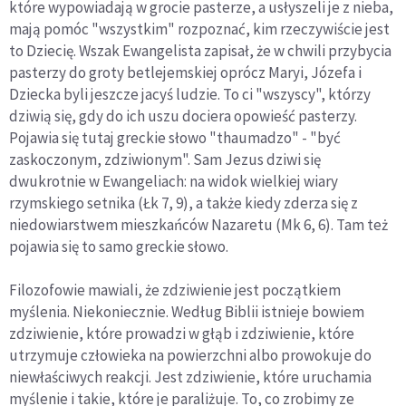
które wypowiadają w grocie pasterze, a usłyszeli je z nieba,
mają pomóc "wszystkim" rozpoznać, kim rzeczywiście jest
to Dziecię. Wszak Ewangelista zapisał, że w chwili przybycia
pasterzy do groty betlejemskiej oprócz Maryi, Józefa i
Dziecka byli jeszcze jacyś ludzie. To ci "wszyscy", którzy
dziwią się, gdy do ich uszu dociera opowieść pasterzy.
Pojawia się tutaj greckie słowo "thaumadzo" - "być
zaskoczonym, zdziwionym". Sam Jezus dziwi się
dwukrotnie w Ewangeliach: na widok wielkiej wiary
rzymskiego setnika (Łk 7, 9), a także kiedy zderza się z
niedowiarstwem mieszkańców Nazaretu (Mk 6, 6). Tam też
pojawia się to samo greckie słowo.
Filozofowie mawiali, że zdziwienie jest początkiem
myślenia. Niekoniecznie. Według Biblii istnieje bowiem
zdziwienie, które prowadzi w głąb i zdziwienie, które
utrzymuje człowieka na powierzchni albo prowokuje do
niewłaściwych reakcji. Jest zdziwienie, które uruchamia
myślenie i takie, które je paraliżuje. To, co zrobimy ze