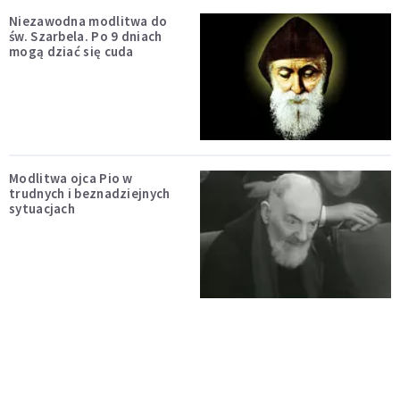
Niezawodna modlitwa do
św. Szarbela. Po 9 dniach
mogą dziać się cuda
Modlitwa ojca Pio w
trudnych i beznadziejnych
sytuacjach