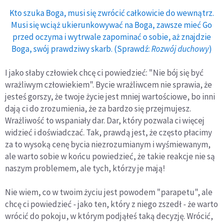
Kto szuka Boga, musi się zwrócić całkowicie do wewnątrz.
Musi się wciąż ukierunkowywać na Boga, zawsze mieć Go
przed oczyma i wytrwale zapominać o sobie, aż znajdzie
Boga, swój prawdziwy skarb. (Sprawdź:
Rozwój duchowy
)
I jako słaby człowiek chcę ci powiedzieć: "Nie bój się być
wrażliwym człowiekiem". Bycie wrażliwcem nie sprawia, że
jesteś gorszy, że twoje życie jest mniej war­tościowe, bo inni
dają ci do zrozumienia, że za bardzo się przejmujesz.
Wrażliwość to wspaniały dar. Dar, który pozwala ci więcej
widzieć i doświadczać. Tak, prawdą jest, że często płacimy
za to wysoką cenę bycia nie­zrozumianym i wyśmiewanym,
ale warto sobie w końcu powiedzieć, że takie reakcje nie są
naszym problemem, ale tych, którzy je mają!
Nie wiem, co w twoim życiu jest powodem "para­petu", ale
chcę ci powiedzieć - jako ten, który z niego zszedł - że warto
wrócić do pokoju, w którym podjąłeś taką decyzję. Wrócić,