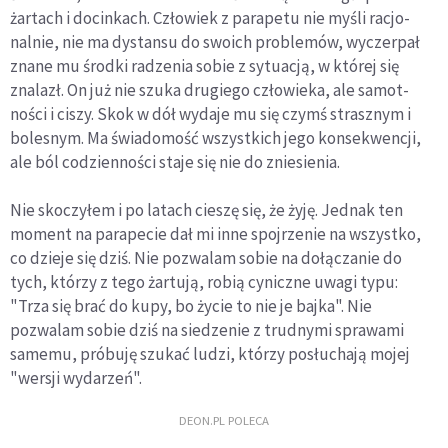
żartach i docinkach. Człowiek z parapetu nie myśli racjo­
nalnie, nie ma dystansu do swoich problemów, wyczer­pał
znane mu środki radzenia sobie z sytuacją, w której się
znalazł. On już nie szuka drugiego człowieka, ale samot­
ności i ciszy. Skok w dół wydaje mu się czymś strasznym i
bolesnym. Ma świadomość wszystkich jego konse­kwencji,
ale ból codzienności staje się nie do zniesienia.
Nie skoczyłem i po latach cieszę się, że żyję. Jed­nak ten
moment na parapecie dał mi inne spojrzenie na wszystko,
co dzieje się dziś. Nie pozwalam sobie na dołączanie do
tych, którzy z tego żartują, robią cyniczne uwagi typu:
"Trza się brać do kupy, bo życie to nie je bajka". Nie
pozwalam sobie dziś na siedzenie z trudnymi sprawami
samemu, próbuję szukać ludzi, którzy posłuchają mojej
"wersji wydarzeń".
DEON.PL POLECA