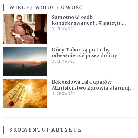
WIĘCEJ W:
DUCHOWOŚĆ
Samotność osób
konsekrowanych. Kapucyn:
Życie w pojedynkę rzadko jest
DUCHOWOŚĆ
sielanką
Góry Tabor są po to, by
odważnie iść przez doliny
DUCHOWOŚĆ
Rekordowa fala upałów.
Ministerstwo Zdrowia alarmuje
po doświadczeniach z czerwca
DUCHOWOŚĆ
SKOMENTUJ ARTYKUŁ