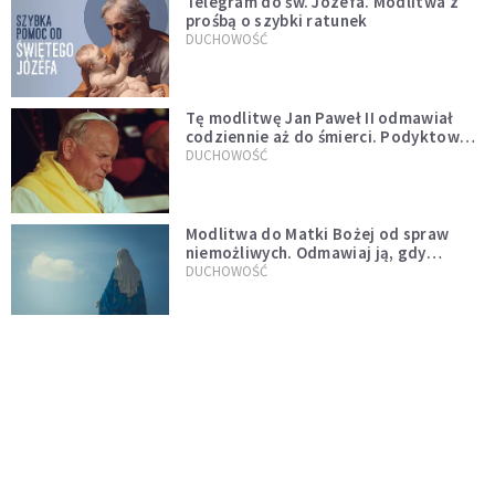
Telegram do św. Józefa. Modlitwa z
prośbą o szybki ratunek
DUCHOWOŚĆ
Tę modlitwę Jan Paweł II odmawiał
codziennie aż do śmierci. Podyktował
mu ją ojciec
DUCHOWOŚĆ
Modlitwa do Matki Bożej od spraw
niemożliwych. Odmawiaj ją, gdy
wszystko idzie źle
DUCHOWOŚĆ
Do wielkiego światła idzie się przez
wielkie ciemności
CZYTELNIA