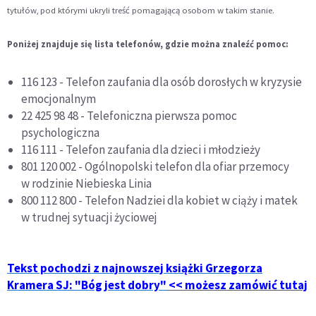
tytułów, pod którymi ukryli treść pomagającą osobom w takim stanie.
Poniżej znajduje się lista telefonów, gdzie można znaleźć pomoc:
116 123 - Telefon zaufania dla osób dorosłych w kryzysie
emocjonalnym
22 425 98 48 - Telefoniczna pierwsza pomoc
psychologiczna
116 111 - Telefon zaufania dla dzieci i młodzieży
801 120 002 - Ogólnopolski telefon dla ofiar przemocy
w rodzinie Niebieska Linia
800 112 800 - Telefon Nadziei dla kobiet w ciąży i matek
w trudnej sytuacji życiowej
Tekst pochodzi z najnowszej książki Grzegorza
Kramera SJ: "Bóg jest dobry"
<< możesz zamówić tutaj