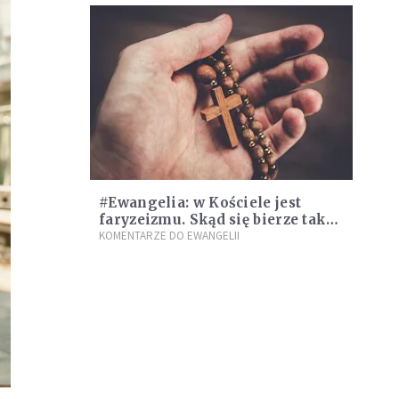
#Ewangelia: w Kościele jest
faryzeizmu. Skąd się bierze takie
zjawisko?
KOMENTARZE DO EWANGELII