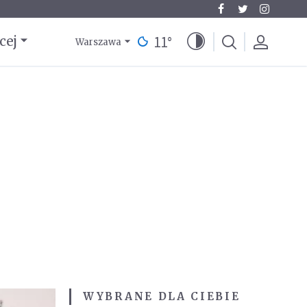
11
°
cej
Warszawa
WYBRANE DLA CIEBIE