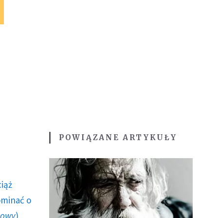
POWIĄZANE ARTYKUŁY
ciąż
ominać o
howy
)