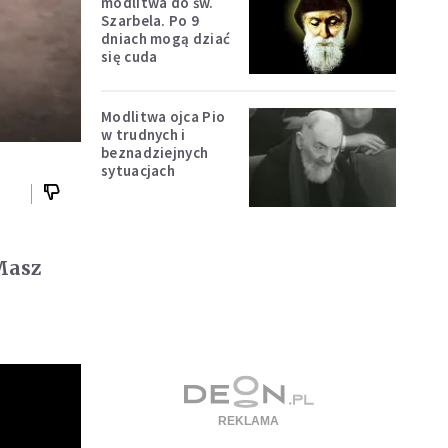
modlitwa do św.
Szarbela. Po 9
dniach mogą dziać
się cuda
Modlitwa ojca Pio
w trudnych i
beznadziejnych
sytuacjach
 Masz