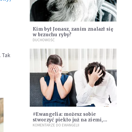
Kim był Jonasz, zanim znalazł się
w brzuchu ryby?
DUCHOWOŚĆ
. Tak
#Ewangelia: możesz sobie
stworzyć piekło już na ziemi,
jeśli zapomnisz o jednej rzeczy
KOMENTARZE DO EWANGELII