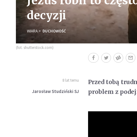
Jezus robił to częst
decyzji
WIARA
DUCHOWOŚĆ
(fot. shutterstock.com)
8 lat temu
Przed tobą trud
problem z podej
Jarosław Studziński SJ