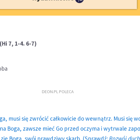
Hi 7, 1-4. 6-7)
ioba
DEON.PL POLECA
ga, musi się zwrócić całkowicie do wewnątrz. Musi się w
a Boga, zawsze mieć Go przed oczyma i wytrwale zap
dzie Boga, swój prawdziwy skarb. (Sprawdź:
Rozwój duc