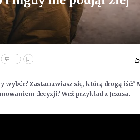
o i nigdy nie podjął złej
ny wybór? Zastanawiasz się, którą drogą iść?
mowaniem decyzji? Weź przykład z Jezusa.