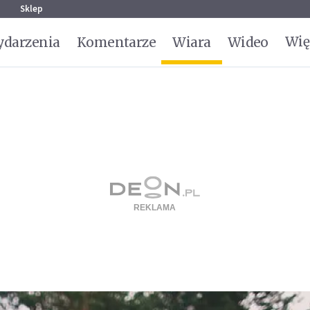
g
Sklep
Wię
darzenia
Komentarze
Wiara
Wideo