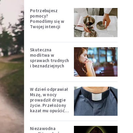
Potrzebujesz
pomocy?
Pomodlimy się w
Twojej intencji
Skuteczna
modlitwa w
sprawach trudnych
i beznadziejnych
W dzień odprawiał
Mszę, w nocy
prowadził drugie
życie. Przełożony
kazał mu opuścić
zakon
Niezawodna