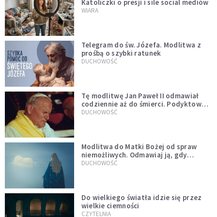
Katoliczki o presji i sile social mediów
WIARA
Telegram do św. Józefa. Modlitwa z
prośbą o szybki ratunek
DUCHOWOŚĆ
Tę modlitwę Jan Paweł II odmawiał
codziennie aż do śmierci. Podyktował
mu ją ojciec
DUCHOWOŚĆ
Modlitwa do Matki Bożej od spraw
niemożliwych. Odmawiaj ją, gdy
wszystko idzie źle
DUCHOWOŚĆ
Do wielkiego światła idzie się przez
wielkie ciemności
CZYTELNIA