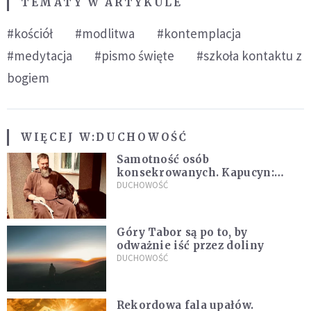
TEMATY W ARTYKULE
#kościół
#modlitwa
#kontemplacja
#medytacja
#pismo święte
#szkoła kontaktu z
bogiem
WIĘCEJ W:
DUCHOWOŚĆ
Samotność osób
konsekrowanych. Kapucyn:
Życie w pojedynkę rzadko jest
DUCHOWOŚĆ
sielanką
Góry Tabor są po to, by
odważnie iść przez doliny
DUCHOWOŚĆ
Rekordowa fala upałów.