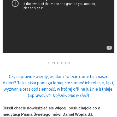
DEON.PL POLECA
Czy naprawdę wiemy, w jakim świecie dorastają nasze
dzieci? Ta książka pomaga lepiej zrozumieć ich relacje, lęki,
wyzwania oraz codzienność, w której offline już nie istnieje.
(Sprawdź 👉
Dojrzewanie w sieci
)
Jeżeli checie dowiedzieć sie więcej, posłuchajcie co o
medytacji Pisma Świetego mówi Daniel Wojda SJ.