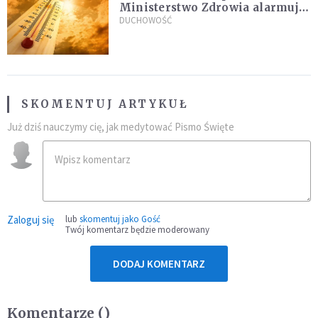
Ministerstwo Zdrowia alarmuje
po doświadczeniach z czerwca
DUCHOWOŚĆ
SKOMENTUJ ARTYKUŁ
Już dziś nauczymy cię, jak medytować Pismo Święte
Zaloguj się
lub
skomentuj jako Gość
Twój komentarz będzie moderowany
DODAJ KOMENTARZ
Komentarze (
)