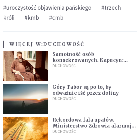
#uroczystość objawienia pańskiego
#trzech
króli
#kmb
#cmb
WIĘCEJ W:
DUCHOWOŚĆ
Samotność osób
konsekrowanych. Kapucyn:
Życie w pojedynkę rzadko jest
DUCHOWOŚĆ
sielanką
Góry Tabor są po to, by
odważnie iść przez doliny
DUCHOWOŚĆ
Rekordowa fala upałów.
Ministerstwo Zdrowia alarmuje
po doświadczeniach z czerwca
DUCHOWOŚĆ