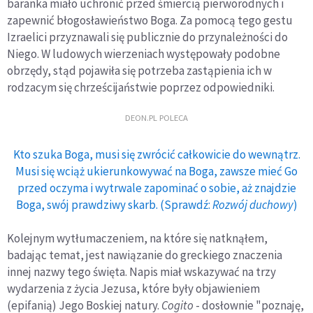
baranka miało uchronić przed śmiercią pierworodnych i
zapewnić błogosławieństwo Boga. Za pomocą tego gestu
Izraelici przyznawali się publicznie do przynależności do
Niego. W ludowych wierzeniach występowały podobne
obrzędy, stąd pojawiła się potrzeba zastąpienia ich w
rodzacym się chrześcijaństwie poprzez odpowiedniki.
DEON.PL POLECA
Kto szuka Boga, musi się zwrócić całkowicie do wewnątrz.
Musi się wciąż ukierunkowywać na Boga, zawsze mieć Go
przed oczyma i wytrwale zapominać o sobie, aż znajdzie
Boga, swój prawdziwy skarb. (Sprawdź:
Rozwój duchowy
)
Kolejnym wytłumaczeniem, na które się natknąłem,
badając temat, jest nawiązanie do greckiego znaczenia
innej nazwy tego święta. Napis miał wskazywać na trzy
wydarzenia z życia Jezusa, które były objawieniem
(epifanią) Jego Boskiej natury.
Cogito
- dosłownie "poznaję,