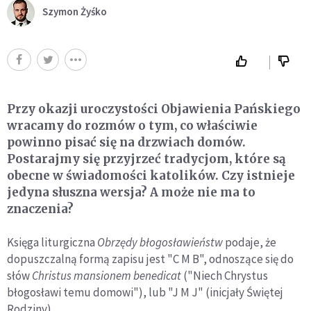
Szymon Żyśko
Przy okazji uroczystości Objawienia Pańskiego
wracamy do rozmów o tym, co właściwie
powinno pisać się na drzwiach domów.
Postarajmy się przyjrzeć tradycjom, które są
obecne w świadomości katolików. Czy istnieje
jedyna słuszna wersja? A może nie ma to
znaczenia?
Księga liturgiczna
Obrzędy błogosławieństw
podaje, że
dopuszczalną formą zapisu jest "C M B", odnoszące się do
słów
Christus mansionem benedicat
("Niech Chrystus
błogosławi temu domowi"), lub "J M J" (inicjały Świętej
Rodziny).