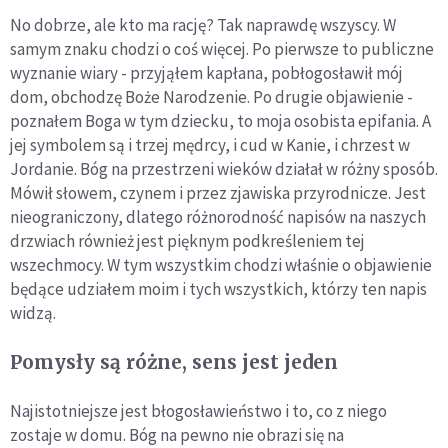
No dobrze, ale kto ma rację? Tak naprawdę wszyscy. W
samym znaku chodzi o coś więcej. Po pierwsze to publiczne
wyznanie wiary - przyjąłem kapłana, pobłogosławił mój
dom, obchodzę Boże Narodzenie. Po drugie objawienie -
poznałem Boga w tym dziecku, to moja osobista epifania. A
jej symbolem są i trzej mędrcy, i cud w Kanie, i chrzest w
Jordanie. Bóg na przestrzeni wieków działał w różny sposób.
Mówił słowem, czynem i przez zjawiska przyrodnicze. Jest
nieograniczony, dlatego różnorodność napisów na naszych
drzwiach również jest pięknym podkreśleniem tej
wszechmocy. W tym wszystkim chodzi właśnie o objawienie
będące udziałem moim i tych wszystkich, którzy ten napis
widzą.
Pomysły są różne, sens jest jeden
Najistotniejsze jest błogosławieństwo i to, co z niego
zostaje w domu. Bóg na pewno nie obrazi się na