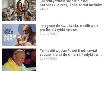
„Autentyczność się nie niesie”.
Katoliczki o presji i sile social mediów
WIARA
Telegram do św. Józefa. Modlitwa z
prośbą o szybki ratunek
DUCHOWOŚĆ
Tę modlitwę Jan Paweł II odmawiał
codziennie aż do śmierci. Podyktował
mu ją ojciec
DUCHOWOŚĆ
Modlitwa do Matki Bożej od spraw
niemożliwych. Odmawiaj ją, gdy
wszystko idzie źle
DUCHOWOŚĆ
Do wielkiego światła idzie się przez
wielkie ciemności