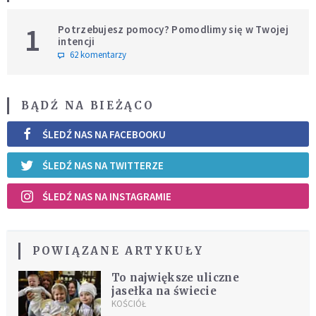
1
Potrzebujesz pomocy? Pomodlimy się w Twojej
intencji
62 komentarzy
BĄDŹ NA BIEŻĄCO
ŚLEDŹ NAS NA FACEBOOKU
ŚLEDŹ NAS NA TWITTERZE
ŚLEDŹ NAS NA INSTAGRAMIE
POWIĄZANE ARTYKUŁY
To największe uliczne
jasełka na świecie
KOŚCIÓŁ