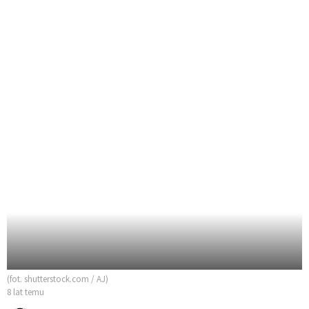
(fot. shutterstock.com / AJ)
8 lat temu