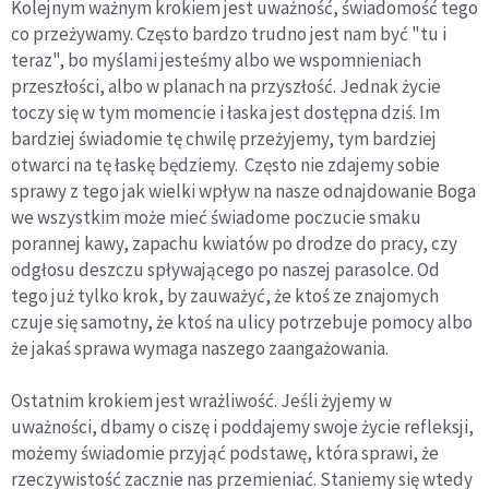
Kolejnym ważnym krokiem jest uważność, świadomość tego
co przeżywamy. Często bardzo trudno jest nam być "tu i
teraz", bo myślami jesteśmy albo we wspomnieniach
przeszłości, albo w planach na przyszłość. Jednak życie
toczy się w tym momencie i łaska jest dostępna dziś. Im
bardziej świadomie tę chwilę przeżyjemy, tym bardziej
otwarci na tę łaskę będziemy. Często nie zdajemy sobie
sprawy z tego jak wielki wpływ na nasze odnajdowanie Boga
we wszystkim może mieć świadome poczucie smaku
porannej kawy, zapachu kwiatów po drodze do pracy, czy
odgłosu deszczu spływającego po naszej parasolce. Od
tego już tylko krok, by zauważyć, że ktoś ze znajomych
czuje się samotny, że ktoś na ulicy potrzebuje pomocy albo
że jakaś sprawa wymaga naszego zaangażowania.
Ostatnim krokiem jest wrażliwość. Jeśli żyjemy w
uważności, dbamy o ciszę i poddajemy swoje życie refleksji,
możemy świadomie przyjąć podstawę, która sprawi, że
rzeczywistość zacznie nas przemieniać. Staniemy się wtedy