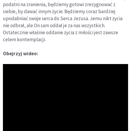
podatni na zranienia, będziemy gotowi zrezygnować z
siebie, by dawać innym życie. Będziemy coraz bardziej
upodabniać swoje serca do Serca Jezusa. Jemu nikt życia
nie odbrał, ale On sam oddał je za nas wszystkich.
Ostatecznie właśnie oddanie życia z miłości jest zawsze
celem kontemplacji.
Obejrzyj wideo: