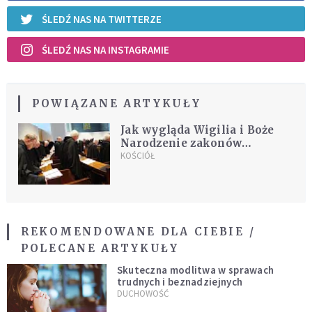
ŚLEDŹ NAS NA TWITTERZE
ŚLEDŹ NAS NA INSTAGRAMIE
POWIĄZANE ARTYKUŁY
Jak wygląda Wigilia i Boże
Narodzenie zakonów
kontemplacyjnych?
KOŚCIÓŁ
Zajrzeliśmy do klasztorów
REKOMENDOWANE DLA CIEBIE /
POLECANE ARTYKUŁY
Skuteczna modlitwa w sprawach
trudnych i beznadziejnych
DUCHOWOŚĆ