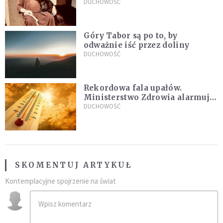
Życie w pojedynkę rzadko jest
DUCHOWOŚĆ
sielanką
Góry Tabor są po to, by
odważnie iść przez doliny
DUCHOWOŚĆ
Rekordowa fala upałów.
Ministerstwo Zdrowia alarmuje
po doświadczeniach z czerwca
DUCHOWOŚĆ
SKOMENTUJ ARTYKUŁ
Kontemplacyjne spojrzenie na świat