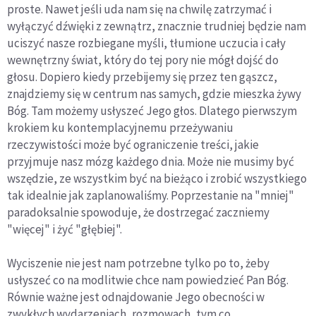
proste. Nawet jeśli uda nam się na chwilę zatrzymać i
wyłączyć dźwięki z zewnątrz, znacznie trudniej będzie nam
uciszyć nasze rozbiegane myśli, tłumione uczucia i cały
wewnętrzny świat, który do tej pory nie mógł dojść do
głosu. Dopiero kiedy przebijemy się przez ten gąszcz,
znajdziemy się w centrum nas samych, gdzie mieszka żywy
Bóg. Tam możemy usłyszeć Jego głos. Dlatego pierwszym
krokiem ku kontemplacyjnemu przeżywaniu
rzeczywistości może być ograniczenie treści, jakie
przyjmuje nasz mózg każdego dnia. Może nie musimy być
wszędzie, ze wszystkim być na bieżąco i zrobić wszystkiego
tak idealnie jak zaplanowaliśmy. Poprzestanie na "mniej"
paradoksalnie spowoduje, że dostrzegać zaczniemy
"więcej" i żyć "głębiej".
Wyciszenie nie jest nam potrzebne tylko po to, żeby
usłyszeć co na modlitwie chce nam powiedzieć Pan Bóg.
Równie ważne jest odnajdowanie Jego obecności w
zwykłych wydarzeniach, rozmowach, tym co