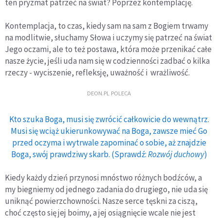
ten pryzmat patrzeć na świat? Poprzez kontemplację.
Kontemplacja, to czas, kiedy sam na sam z Bogiem trwamy
na modlitwie, słuchamy Słowa i uczymy się patrzeć na świat
Jego oczami, ale to też postawa, która może przenikać całe
nasze życie, jeśli uda nam się w codzienności zadbać o kilka
rzeczy - wyciszenie, refleksję, uważność i wrażliwość.
DEON.PL POLECA
Kto szuka Boga, musi się zwrócić całkowicie do wewnątrz.
Musi się wciąż ukierunkowywać na Boga, zawsze mieć Go
przed oczyma i wytrwale zapominać o sobie, aż znajdzie
Boga, swój prawdziwy skarb. (Sprawdź:
Rozwój duchowy
)
Kiedy każdy dzień przynosi mnóstwo różnych bodźców, a
my biegniemy od jednego zadania do drugiego, nie uda się
uniknąć powierzchowności. Nasze serce tęskni za ciszą,
choć często się jej boimy, a jej osiągnięcie wcale nie jest