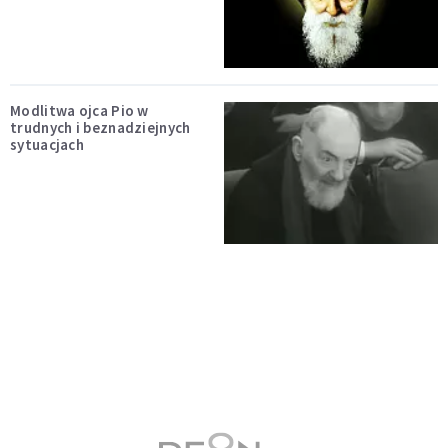
Modlitwa ojca Pio w
trudnych i beznadziejnych
sytuacjach