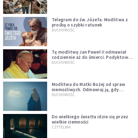
Telegram do św. Józefa. Modlitwa z
prośbą o szybki ratunek
DUCHOWOŚĆ
Tę modlitwę Jan Paweł II odmawiał
codziennie aż do śmierci. Podyktował
mu ją ojciec
DUCHOWOŚĆ
Modlitwa do Matki Bożej od spraw
niemożliwych. Odmawiaj ją, gdy
wszystko idzie źle
DUCHOWOŚĆ
Do wielkiego światła idzie się przez
wielkie ciemności
CZYTELNIA