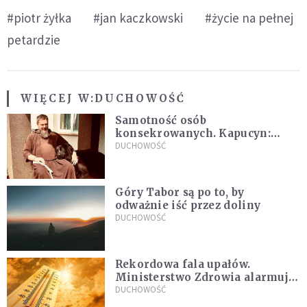
#piotr żyłka
#jan kaczkowski
#życie na pełnej
petardzie
WIĘCEJ W:
DUCHOWOŚĆ
Samotność osób
konsekrowanych. Kapucyn:
Życie w pojedynkę rzadko jest
DUCHOWOŚĆ
sielanką
Góry Tabor są po to, by
odważnie iść przez doliny
DUCHOWOŚĆ
Rekordowa fala upałów.
Ministerstwo Zdrowia alarmuje
po doświadczeniach z czerwca
DUCHOWOŚĆ