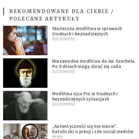
REKOMENDOWANE DLA CIEBIE /
POLECANE ARTYKUŁY
Skuteczna modlitwa w sprawach
trudnych i beznadziejnych
DUCHOWOŚĆ
Niezawodna modlitwa do św. Szarbela.
Po 9 dniach mogą dziać się cuda
DUCHOWOŚĆ
Modlitwa ojca Pio w trudnych i
beznadziejnych sytuacjach
DUCHOWOŚĆ
„Autentyczność się nie niesie”.
Katoliczki o presji i sile social mediów
WIARA