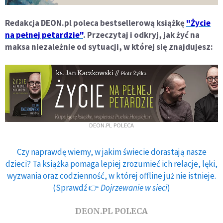
Redakcja DEON.pl poleca bestsellerową książkę
"Życie
na pełnej petardzie"
. Przeczytaj i odkryj, jak żyć na
maksa niezależnie od sytuacji, w której się znajdujesz:
DEON.PL POLECA
Czy naprawdę wiemy, w jakim świecie dorastają nasze
dzieci? Ta książka pomaga lepiej zrozumieć ich relacje, lęki,
wyzwania oraz codzienność, w której offline już nie istnieje.
(Sprawdź 👉
Dojrzewanie w sieci
)
DEON.PL POLECA