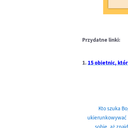
Przydatne linki:
1.
15 obietnic, któ
Kto szuka Bo
ukierunkowywać n
sobie, aż znaj