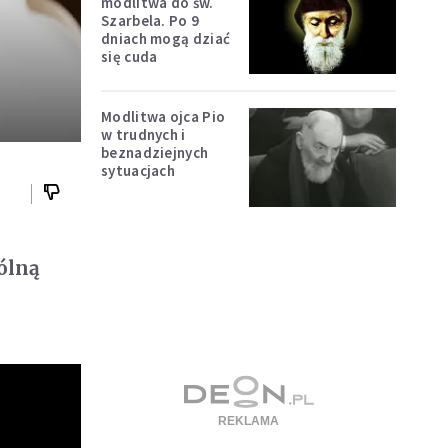
modlitwa do św.
Szarbela. Po 9
dniach mogą dziać
się cuda
Modlitwa ojca Pio
w trudnych i
beznadziejnych
sytuacjach
ólną