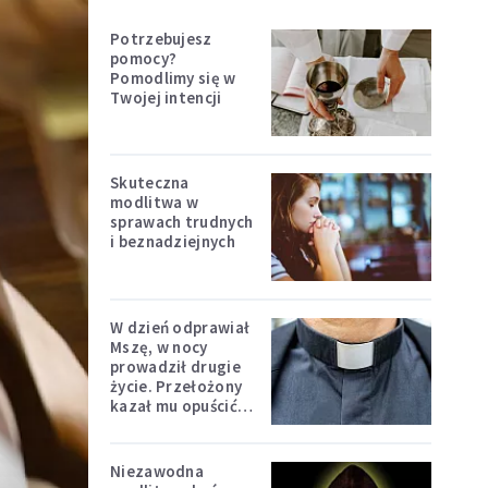
Potrzebujesz
pomocy?
Pomodlimy się w
Twojej intencji
Skuteczna
modlitwa w
sprawach trudnych
i beznadziejnych
W dzień odprawiał
Mszę, w nocy
prowadził drugie
życie. Przełożony
kazał mu opuścić
zakon
Niezawodna