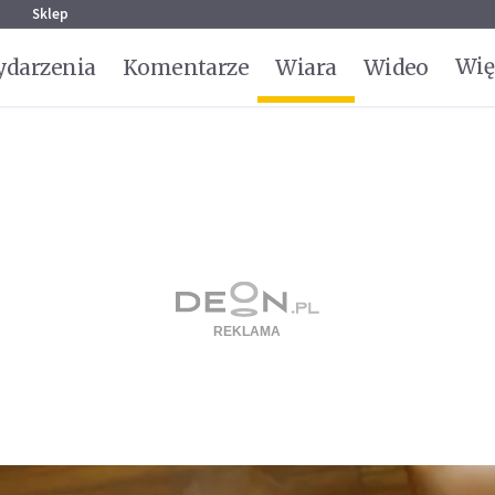
g
Sklep
Wię
darzenia
Komentarze
Wiara
Wideo