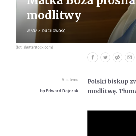
Matka Boża prosiła
modlitwy
WIARA
DUCHOWOŚĆ
(fot. shutterstock.com)
9 lat temu
Polski biskup z
modlitwę. Tłuma
bp Edward Dajczak