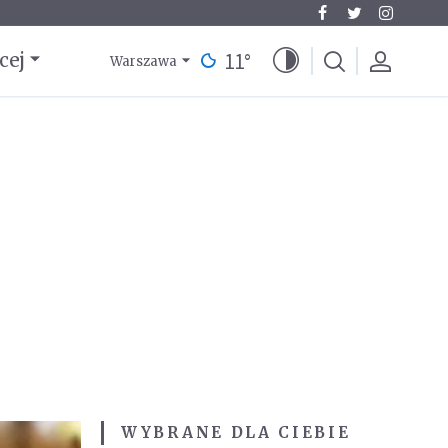
11
°
cej
Warszawa
WYBRANE DLA CIEBIE