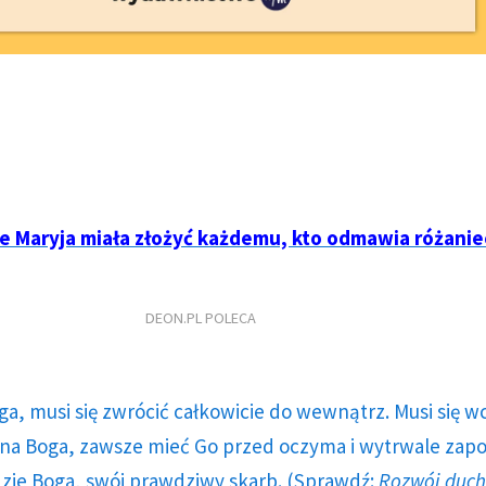
re Maryja miała złożyć każdemu, kto odmawia różanie
DEON.PL POLECA
ga, musi się zwrócić całkowicie do wewnątrz. Musi się w
a Boga, zawsze mieć Go przed oczyma i wytrwale zap
dzie Boga, swój prawdziwy skarb. (Sprawdź:
Rozwój duc