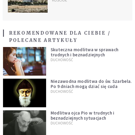
Jerozolimy
KOŚCIÓŁ
REKOMENDOWANE DLA CIEBIE /
POLECANE ARTYKUŁY
Skuteczna modlitwa w sprawach
trudnych i beznadziejnych
DUCHOWOŚĆ
Niezawodna modlitwa do św. Szarbela.
Po 9 dniach mogą dziać się cuda
DUCHOWOŚĆ
Modlitwa ojca Pio w trudnych i
beznadziejnych sytuacjach
DUCHOWOŚĆ