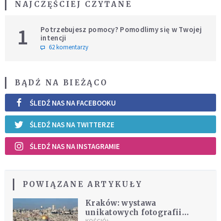
NAJCZĘŚCIEJ CZYTANE
1
Potrzebujesz pomocy? Pomodlimy się w Twojej
intencji
62 komentarzy
BĄDŹ NA BIEŻĄCO
ŚLEDŹ NAS NA FACEBOOKU
ŚLEDŹ NAS NA TWITTERZE
ŚLEDŹ NAS NA INSTAGRAMIE
POWIĄZANE ARTYKUŁY
Kraków: wystawa
unikatowych fotografii