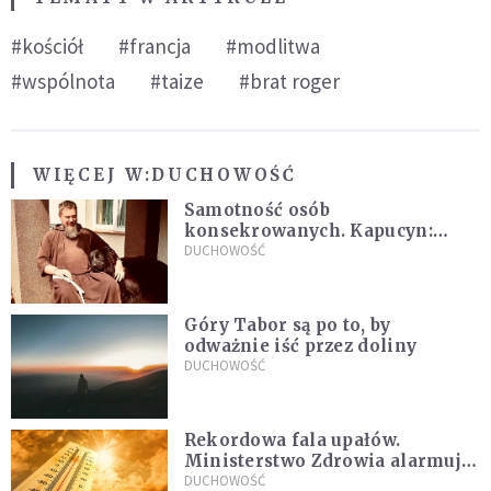
#kościół
#francja
#modlitwa
#wspólnota
#taize
#brat roger
WIĘCEJ W:
DUCHOWOŚĆ
Samotność osób
konsekrowanych. Kapucyn:
Życie w pojedynkę rzadko jest
DUCHOWOŚĆ
sielanką
Góry Tabor są po to, by
odważnie iść przez doliny
DUCHOWOŚĆ
Rekordowa fala upałów.
Ministerstwo Zdrowia alarmuje
po doświadczeniach z czerwca
DUCHOWOŚĆ