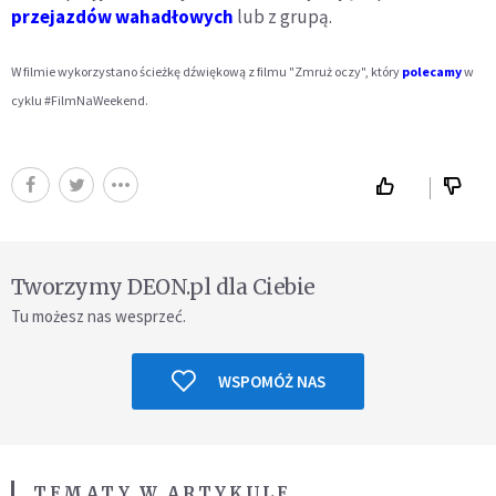
przejazdów wahadłowych
lub z grupą.
W filmie wykorzystano ścieżkę dźwiękową z filmu "Zmruż oczy", który
polecamy
w
cyklu #FilmNaWeekend.
Tworzymy DEON.pl dla Ciebie
Tu możesz nas wesprzeć.
WSPOMÓŻ NAS
TEMATY W ARTYKULE