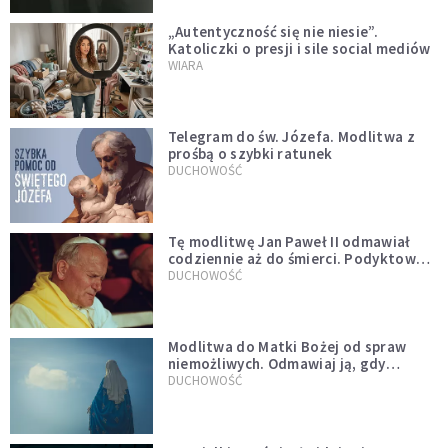
„Autentyczność się nie niesie”.
Katoliczki o presji i sile social mediów
WIARA
Telegram do św. Józefa. Modlitwa z
prośbą o szybki ratunek
DUCHOWOŚĆ
Tę modlitwę Jan Paweł II odmawiał
codziennie aż do śmierci. Podyktował
mu ją ojciec
DUCHOWOŚĆ
Modlitwa do Matki Bożej od spraw
niemożliwych. Odmawiaj ją, gdy
wszystko idzie źle
DUCHOWOŚĆ