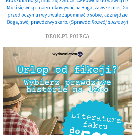
Kto szuka Boga, musi się zwrócić całkowicie do wewnątrz.
Musi się wciąż ukierunkowywać na Boga, zawsze mieć Go
przed oczyma i wytrwale zapominać o sobie, aż znajdzie
Boga, swój prawdziwy skarb. (Sprawdź:
Rozwój duchowy
)
DEON.PL POLECA