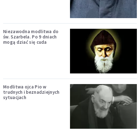
Niezawodna modlitwa do
św. Szarbela. Po 9 dniach
mogą dziać się cuda
Modlitwa ojca Pio w
trudnych i beznadziejnych
sytuacjach