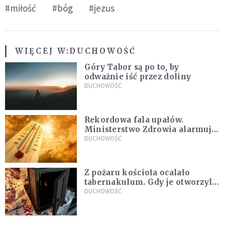
#miłość
#bóg
#jezus
WIĘCEJ W:
DUCHOWOŚĆ
Góry Tabor są po to, by
odważnie iść przez doliny
DUCHOWOŚĆ
Rekordowa fala upałów.
Ministerstwo Zdrowia alarmuje
po doświadczeniach z czerwca
DUCHOWOŚĆ
Z pożaru kościoła ocalało
tabernakulum. Gdy je otworzyli,
"zapach świeżego chleba
DUCHOWOŚĆ
zdominował smród spalenizny"