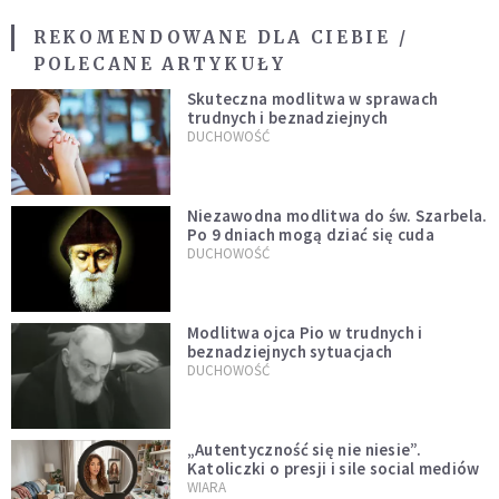
REKOMENDOWANE DLA CIEBIE /
POLECANE ARTYKUŁY
Skuteczna modlitwa w sprawach
trudnych i beznadziejnych
DUCHOWOŚĆ
Niezawodna modlitwa do św. Szarbela.
Po 9 dniach mogą dziać się cuda
DUCHOWOŚĆ
Modlitwa ojca Pio w trudnych i
beznadziejnych sytuacjach
DUCHOWOŚĆ
„Autentyczność się nie niesie”.
Katoliczki o presji i sile social mediów
WIARA