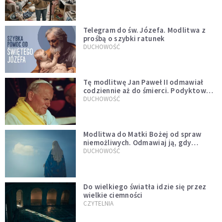
Telegram do św. Józefa. Modlitwa z
prośbą o szybki ratunek
DUCHOWOŚĆ
Tę modlitwę Jan Paweł II odmawiał
codziennie aż do śmierci. Podyktował
mu ją ojciec
DUCHOWOŚĆ
Modlitwa do Matki Bożej od spraw
niemożliwych. Odmawiaj ją, gdy
wszystko idzie źle
DUCHOWOŚĆ
Do wielkiego światła idzie się przez
wielkie ciemności
CZYTELNIA