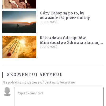
sielanką
Góry Tabor są po to, by
odważnie iść przez doliny
DUCHOWOŚĆ
Rekordowa fala upałów.
Ministerstwo Zdrowia alarmuje
po doświadczeniach z czerwca
DUCHOWOŚĆ
SKOMENTUJ ARTYKUŁ
Nie potrafisz się już cieszyć? Jest na to lekarstwo