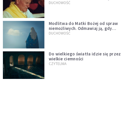
mu ją ojciec
DUCHOWOŚĆ
Modlitwa do Matki Bożej od spraw
niemożliwych. Odmawiaj ją, gdy
wszystko idzie źle
DUCHOWOŚĆ
Do wielkiego światła idzie się przez
wielkie ciemności
CZYTELNIA