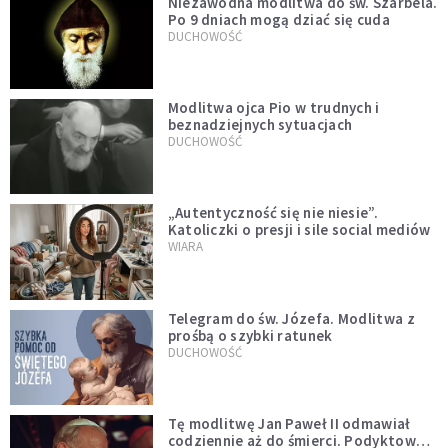
Niezawodna modlitwa do św. Szarbela.
Po 9 dniach mogą dziać się cuda
DUCHOWOŚĆ
Modlitwa ojca Pio w trudnych i
beznadziejnych sytuacjach
DUCHOWOŚĆ
„Autentyczność się nie niesie”.
Katoliczki o presji i sile social mediów
WIARA
Telegram do św. Józefa. Modlitwa z
prośbą o szybki ratunek
DUCHOWOŚĆ
Tę modlitwę Jan Paweł II odmawiał
codziennie aż do śmierci. Podyktował