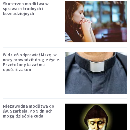
Skuteczna modlitwa w
sprawach trudnych i
beznadziejnych
W dzień odprawiał Mszę, w
nocy prowadził drugie życie.
Przełożony kazał mu
opuścić zakon
Niezawodna modlitwa do
św. Szarbela. Po 9 dniach
mogą dziać się cuda