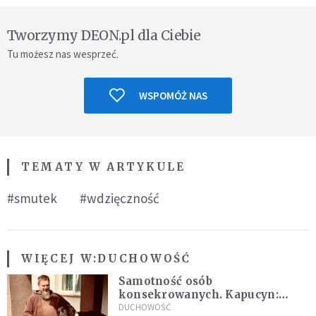
Tworzymy DEON.pl dla Ciebie
Tu możesz nas wesprzeć.
WSPOMÓŻ NAS
TEMATY W ARTYKULE
#smutek
#wdzięczność
WIĘCEJ W:
DUCHOWOŚĆ
Samotność osób
konsekrowanych. Kapucyn:
Życie w pojedynkę rzadko jest
DUCHOWOŚĆ