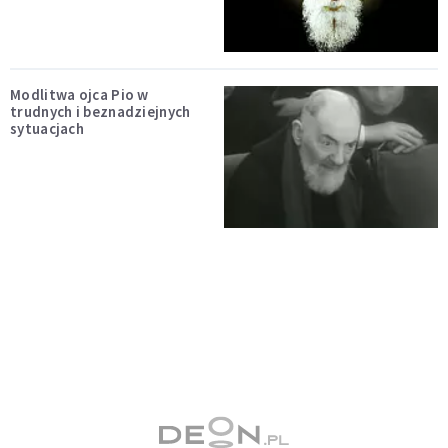
Modlitwa ojca Pio w
trudnych i beznadziejnych
sytuacjach