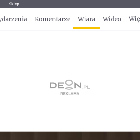
g
Sklep
Wię
darzenia
Komentarze
Wiara
Wideo