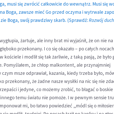
ga, musi się zwrócić całkowicie do wewnątrz. Musi się w
a Boga, zawsze mieć Go przed oczyma i wytrwale zap
dzie Boga, swój prawdziwy skarb. (Sprawdź:
Rozwój duc
wygłupia, żartuje, ale inny brat mi wyjaśnił, że on nie na
 głęboko przekonany. I co się okazało – po całych nocac
w kościele i modlił się tak żarliwie, z taką pasją, że był
e. Pomyślałem, że chłop malkontent, ale przynajmniej
 czym msze odprawiał, kazania, kiedy trzeba było, mówi
ko przekonany, że żadne nasze wysiłki na nic się nie zda
rzepaści i jedyne, co możemy zrobić, to błagać o boskie
c innego temu światu nie pomoże. I w pewnym sensie tru
imponował mi, bo łatwo powiedzieć „módl się o miłosier
n się modlił, trudniej. Po nocach łaził po kaplicy i na głos