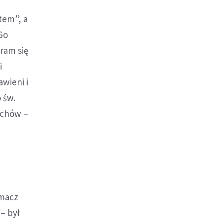
tem”, a
 Go
ram się
i
awieni i
 św.
zechów –
umacz
– był