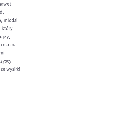
 nawet
ud,
e, młodsi
 który
upły,
o oko na
imi
szyscy
ze wysiłki