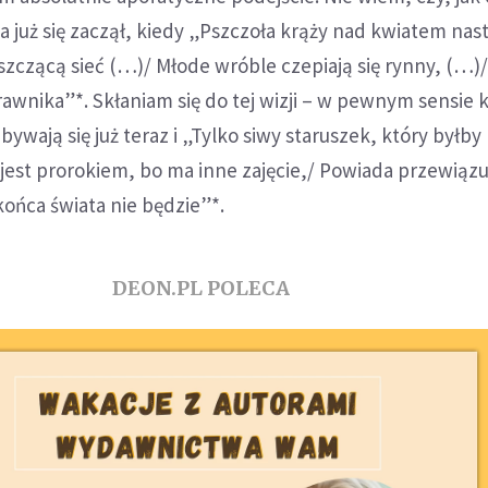
a już się zaczął, kiedy „Pszczoła krąży nad kwiatem nast
zczącą sieć (…)/ Młode wróble czepiają się rynny, (…)/
rawnika”*. Skłaniam się do tej wizji – w pewnym sensie k
ywają się już teraz i „Tylko siwy staruszek, który byłby
 jest prorokiem, bo ma inne zajęcie,/ Powiada przewiązu
ońca świata nie będzie”*.
DEON.PL POLECA