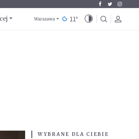
11
°
cej
Warszawa
WYBRANE DLA CIEBIE