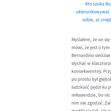
Kto szuka Bo
ukierunkowywać n
sobie, aż znaj
Myślałem, że on się 
mówi, że jest o tym
Bernardino siedział 
słychać w klasztorz
konsekwentny. Przy
po prostu był głębo
ludzkość pędzi ku p
miłosierdzie, bo ni
nim nie zgodzić. Za
modlić się tak, jak o