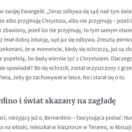
 w swojej Ewangelii: „Teraz odbywa się sąd nad tym świa
że albo przyjmuję Chrystusa, albo nie przyjmuję – jeżeli
m zbawiony, jeżeli Go nie przyjmuję, to tym samym otwie
z miał dobrą intuicję, sąd już się odbywa. Zresztą pierws
przekonani, że w momencie, kiedy się ochrzczą, już są zb
 popełnią, bo będą wiernie żyć z Chrystusem. Dlaczego
nie spowiadał? Bo się ochrzcił, został oczyszczony z gr
 Pana, żeby go zachowywał w łasce. No i starał się o to.
rdino i świat skazany na zagładę
ci, nieżyjący już o. Bernardino – fascynująca postać: tł
o na włoski, mieszkał w klasztorze w Teramo, w Abruzji 