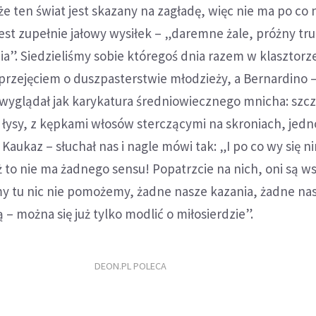
e ten świat jest skazany na zagładę, więc nie ma po co
 jest zupełnie jałowy wysiłek – „daremne żale, próżny tr
ia”. Siedzieliśmy sobie któregoś dnia razem w klasztorz
 przejęciem o duszpasterstwie młodzieży, a Bernardino –
yglądał jak karykatura średniowiecznego mnicha: szcz
, łysy, z kępkami włosów sterczącymi na skroniach, jedn
Kaukaz – słuchał nas i nagle mówi tak: „I po co wy się n
ż to nie ma żadnego sensu! Popatrzcie na nich, oni są w
my tu nic nie pomożemy, żadne nasze kazania, żadne nas
ą – można się już tylko modlić o miłosierdzie”.
DEON.PL POLECA