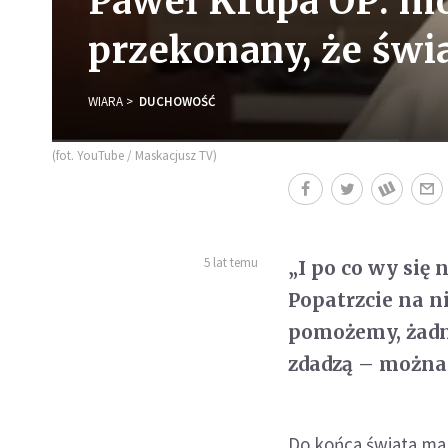
Paweł Krupa OP: mó
przekonany, że świa
WIARA
DUCHOWOŚĆ
(fot. YouTube / Maskacjusz TV)
5 lat temu
„I po co wy się 
Popatrzcie na ni
pomożemy, żadne
zdadzą – można s
Do końca świata mam