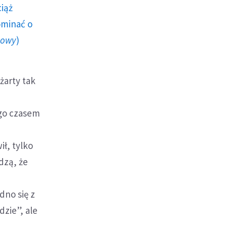
ciąż
ominać o
howy
)
 żarty tak
h
o go czasem
ł, tylko
dzą, że
dno się z
dzie”, ale