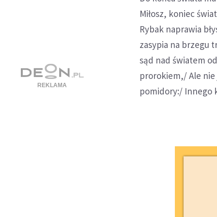
Miłosz, koniec świat
Rybak naprawia błys
zasypia na brzegu t
sąd nad światem odb
prorokiem,/ Ale nie
pomidory:/ Innego k