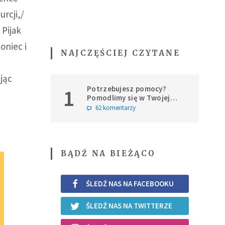
urcji,/
 Pijak
oniec i
NAJCZĘŚCIEJ CZYTANE
jąc
Potrzebujesz pomocy?
1
Pomodlimy się w Twojej
intencji
62 komentarzy
BĄDŹ NA BIEŻĄCO
ŚLEDŹ NAS NA FACEBOOKU
ŚLEDŹ NAS NA TWITTERZE