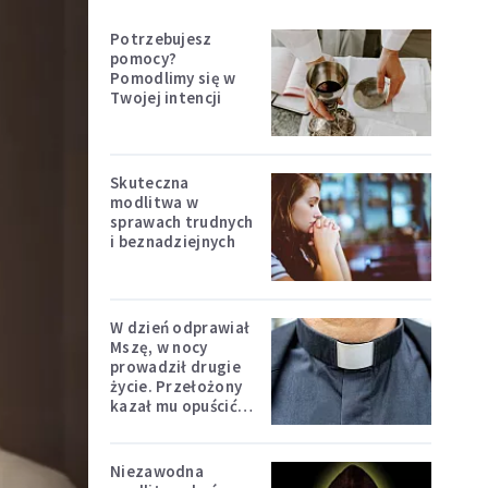
Potrzebujesz
pomocy?
Pomodlimy się w
Twojej intencji
Skuteczna
modlitwa w
sprawach trudnych
i beznadziejnych
W dzień odprawiał
Mszę, w nocy
prowadził drugie
życie. Przełożony
kazał mu opuścić
zakon
Niezawodna