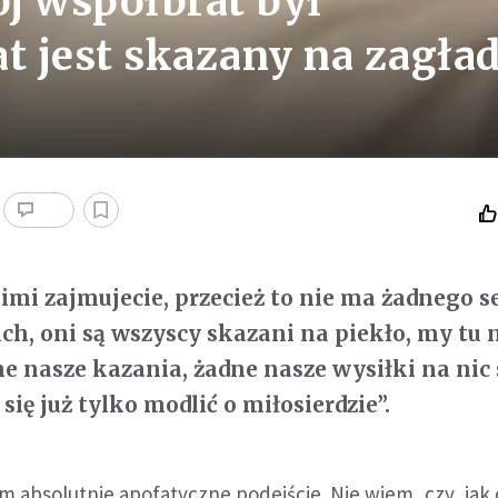
j współbrat był
t jest skazany na zagła
nimi zajmujecie, przecież to nie ma żadnego s
ch, oni są wszyscy skazani na piekło, my tu n
 nasze kazania, żadne nasze wysiłki na nic 
ię już tylko modlić o miłosierdzie”.
 absolutnie apofatyczne podejście. Nie wiem, czy, jak