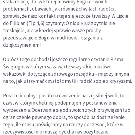
stałą relację. Ta, w której mówimy Bogu o swoich
problemach, obawach, jak również chwilach radości,
sprawia, że nasz kontakt staje się jeszcze trwalszy. W Liście
do Filipian (Flp 4,6) czytamy: O nic się już zbytnio nie
troskajcie, ale w każdej sprawie wasze prośby
przedstawiajcie Bogu w modlitwie i błaganiu z
dziękczynieniem!
Oprócz tego dochodzi jeszcze regularne czytanie Pisma
Świętego, w którym są zawarte wszystkie możliwe
wskazówki dotyczące zdrowego rozsądku - między innymi
na to, jak utrzymać czystość myśli i radzić sobie z kryzysami.
Post to idealny sposób na ćwiczenie naszej silnej woli, to
czas, w którym chętniej podejmujemy postanowienia i
wyrzeczenia. Oderwanie się od swoich złych przywiązań lub
ograniczenie pewnego dobra, to sposób na dostrzeżenie
tego, ile czasu poświęcamy na rzeczy doczesne, które w
rzeczywistości nie muszą być dla nas pożyteczne.