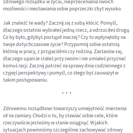
zdrowego rozsądku w życiu, nieprzeceniania swoich
możliwości i niestawiania sobie poprzeczki zbyt wysoko.
Jak znaleźć te wady? Zacznij się z sobą kłócić. Pomyśl,
dlaczego ostatnio wybrałeś jedną rzecz, a odrzuciłeś drugą.
Co by było, gdybyś postąpił inaczej? Czy to wpłynęłoby na
twoje dotychczasowe życie? Przypomnij sobie ostatnią
kłótnię w pracy, z przyjaciółmi czy rodziną. Zastanów się,
dlaczego uparcie stałeś przy swoim i nie umiałeś przyznać
komuś racji. Zacznij patrzeć na sprawy dnia codziennego z
czyjejś perspektywy i pomyśl, co złego byś zauważył w
takim postępowaniu.
* * *
Zdrowemu rozsądkowi towarzyszy umiejętność mierzenia
sił na zamiary. Chodzi o to, by stawiać sobie cele, które
rzeczywiście jesteśmy w stanie osiągnąć. W jakich
sytuacjach powinniśmy szczególnie zachowywać zdrowy