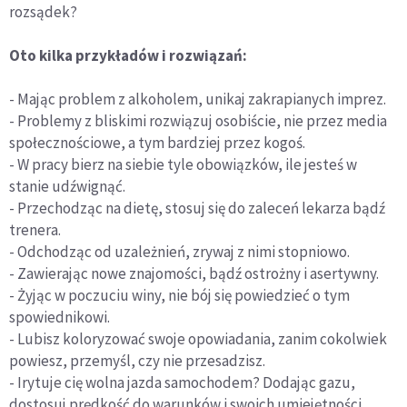
rozsądek?
Oto kilka przykładów i rozwiązań:
- Mając problem z alkoholem, unikaj zakrapianych imprez.
- Problemy z bliskimi rozwiązuj osobiście, nie przez media
społecznościowe, a tym bardziej przez kogoś.
- W pracy bierz na siebie tyle obowiązków, ile jesteś w
stanie udźwignąć.
- Przechodząc na dietę, stosuj się do zaleceń lekarza bądź
trenera.
- Odchodząc od uzależnień, zrywaj z nimi stopniowo.
- Zawierając nowe znajomości, bądź ostrożny i asertywny.
- Żyjąc w poczuciu winy, nie bój się powiedzieć o tym
spowiednikowi.
- Lubisz koloryzować swoje opowiadania, zanim cokolwiek
powiesz, przemyśl, czy nie przesadzisz.
- Irytuje cię wolna jazda samochodem? Dodając gazu,
dostosuj prędkość do warunków i swoich umiejętności.