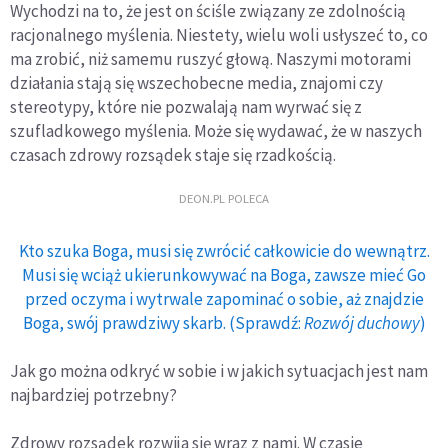
Wychodzi na to, że jest on ściśle związany ze zdolnością
racjonalnego myślenia. Niestety, wielu woli usłyszeć to, co
ma zrobić, niż samemu ruszyć głową. Naszymi motorami
działania stają się wszechobecne media, znajomi czy
stereotypy, które nie pozwalają nam wyrwać się z
szufladkowego myślenia. Może się wydawać, że w naszych
czasach zdrowy rozsądek staje się rzadkością.
DEON.PL POLECA
Kto szuka Boga, musi się zwrócić całkowicie do wewnątrz.
Musi się wciąż ukierunkowywać na Boga, zawsze mieć Go
przed oczyma i wytrwale zapominać o sobie, aż znajdzie
Boga, swój prawdziwy skarb. (Sprawdź:
Rozwój duchowy
)
Jak go można odkryć w sobie i w jakich sytuacjach jest nam
najbardziej potrzebny?
Zdrowy rozsądek rozwija się wraz z nami. W czasie