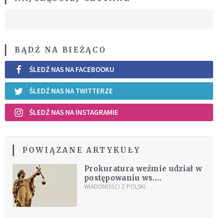
BĄDŹ NA BIEŻĄCO
ŚLEDŹ NAS NA FACEBOOKU
ŚLEDŹ NAS NA TWITTERZE
ŚLEDŹ NAS NA INSTAGRAMIE
POWIĄZANE ARTYKUŁY
Prokuratura weźmie udział w
postępowaniu ws.
delegalizacji stowarzyszenia
WIADOMOŚCI Z POLSKI
"Duma i Nowoczesność"