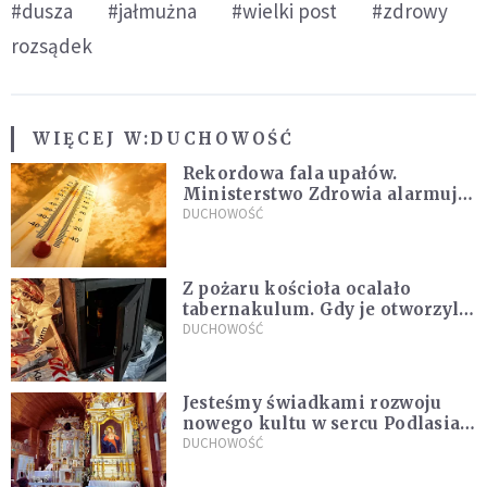
#dusza
#jałmużna
#wielki post
#zdrowy
rozsądek
WIĘCEJ W:
DUCHOWOŚĆ
Rekordowa fala upałów.
Ministerstwo Zdrowia alarmuje
po doświadczeniach z czerwca
DUCHOWOŚĆ
Z pożaru kościoła ocalało
tabernakulum. Gdy je otworzyli,
"zapach świeżego chleba
DUCHOWOŚĆ
zdominował smród spalenizny"
Jesteśmy świadkami rozwoju
nowego kultu w sercu Podlasia.
"Ruszyła prawdziwa lawina
DUCHOWOŚĆ
świadectw"