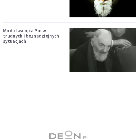
Modlitwa ojca Pio w
trudnych i beznadziejnych
sytuacjach