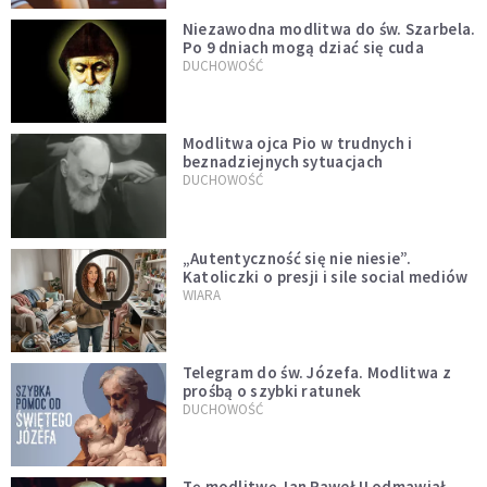
Niezawodna modlitwa do św. Szarbela.
Po 9 dniach mogą dziać się cuda
DUCHOWOŚĆ
Modlitwa ojca Pio w trudnych i
beznadziejnych sytuacjach
DUCHOWOŚĆ
„Autentyczność się nie niesie”.
Katoliczki o presji i sile social mediów
WIARA
Telegram do św. Józefa. Modlitwa z
prośbą o szybki ratunek
DUCHOWOŚĆ
Tę modlitwę Jan Paweł II odmawiał