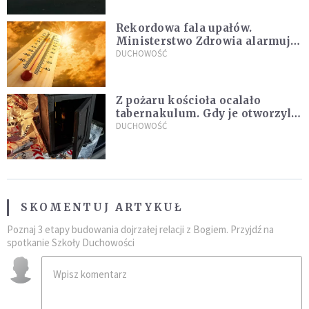
Rekordowa fala upałów.
Ministerstwo Zdrowia alarmuje
po doświadczeniach z czerwca
DUCHOWOŚĆ
Z pożaru kościoła ocalało
tabernakulum. Gdy je otworzyli,
"zapach świeżego chleba
DUCHOWOŚĆ
zdominował smród spalenizny"
SKOMENTUJ ARTYKUŁ
Poznaj 3 etapy budowania dojrzałej relacji z Bogiem. Przyjdź na
spotkanie Szkoły Duchowości