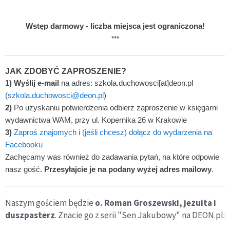
Wstęp darmowy - liczba miejsca jest ograniczona!
***
JAK ZDOBYĆ ZAPROSZENIE?
1) Wyślij e-mail
na adres: szkola.duchowosci[at]deon.pl
(
szkola.duchowosci@deon.pl
)
2)
Po uzyskaniu potwierdzenia odbierz zaproszenie w księgarni
wydawnictwa WAM, przy ul. Kopernika 26 w Krakowie
3)
Zaproś znajomych i (jeśli chcesz) dołącz do wydarzenia na
Facebooku
Zachęcamy was również do zadawania pytań, na które odpowie
nasz gość.
Przesyłajcie je na podany wyżej adres mailowy
.
Naszym gościem będzie
o. Roman Groszewski, jezuita i
duszpasterz
. Znacie go z serii "Sen Jakubowy" na DEON.pl: