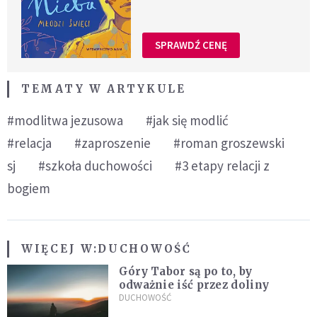
SPRAWDŹ CENĘ
TEMATY W ARTYKULE
#modlitwa jezusowa
#jak się modlić
#relacja
#zaproszenie
#roman groszewski
sj
#szkoła duchowości
#3 etapy relacji z
bogiem
WIĘCEJ W:
DUCHOWOŚĆ
Góry Tabor są po to, by
odważnie iść przez doliny
DUCHOWOŚĆ