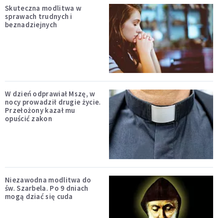
Skuteczna modlitwa w
sprawach trudnych i
beznadziejnych
W dzień odprawiał Mszę, w
nocy prowadził drugie życie.
Przełożony kazał mu
opuścić zakon
Niezawodna modlitwa do
św. Szarbela. Po 9 dniach
mogą dziać się cuda