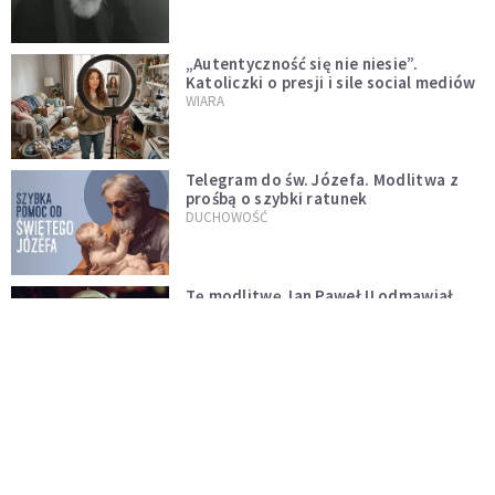
„Autentyczność się nie niesie”.
Katoliczki o presji i sile social mediów
WIARA
Telegram do św. Józefa. Modlitwa z
prośbą o szybki ratunek
DUCHOWOŚĆ
Tę modlitwę Jan Paweł II odmawiał
codziennie aż do śmierci. Podyktował
mu ją ojciec
DUCHOWOŚĆ
Modlitwa do Matki Bożej od spraw
niemożliwych. Odmawiaj ją, gdy
wszystko idzie źle
DUCHOWOŚĆ