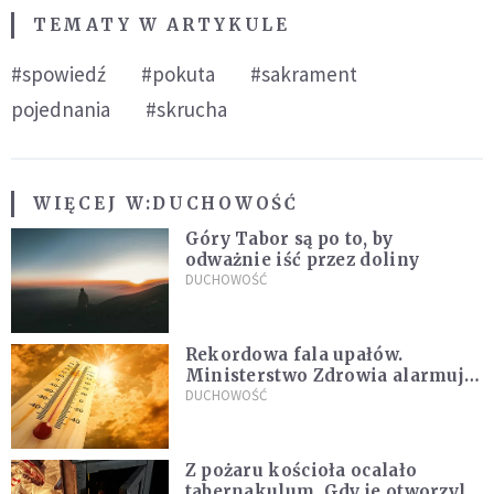
TEMATY W ARTYKULE
#spowiedź
#pokuta
#sakrament
pojednania
#skrucha
WIĘCEJ W:
DUCHOWOŚĆ
Góry Tabor są po to, by
odważnie iść przez doliny
DUCHOWOŚĆ
Rekordowa fala upałów.
Ministerstwo Zdrowia alarmuje
po doświadczeniach z czerwca
DUCHOWOŚĆ
Z pożaru kościoła ocalało
tabernakulum. Gdy je otworzyli,