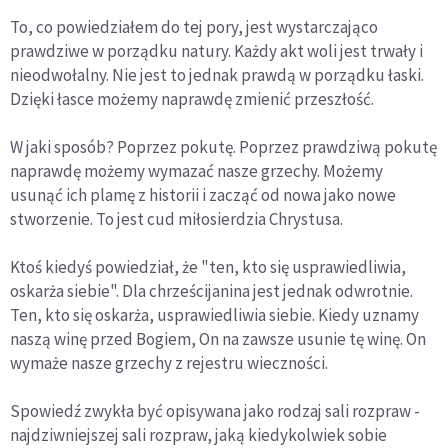
To, co powiedziałem do tej pory, jest wystarczająco
prawdziwe w porządku natury. Każdy akt woli jest trwały i
nieodwołalny. Nie jest to jednak prawdą w porządku łaski.
Dzięki łasce możemy naprawdę zmienić przeszłość.
W jaki sposób? Poprzez pokutę. Poprzez prawdziwą pokutę
naprawdę możemy wymazać nasze grzechy. Możemy
usunąć ich plamę z historii i zacząć od nowa jako nowe
stworzenie. To jest cud miłosierdzia Chrystusa.
Ktoś kiedyś powiedział, że "ten, kto się usprawiedliwia,
oskarża siebie". Dla chrześcijanina jest jednak odwrotnie.
Ten, kto się oskarża, usprawiedliwia siebie. Kiedy uznamy
naszą winę przed Bogiem, On na zawsze usunie tę winę. On
wymaże nasze grzechy z rejestru wieczności.
Spowiedź zwykła być opisywana jako rodzaj sali rozpraw -
najdziwniejszej sali rozpraw, jaką kiedykolwiek sobie