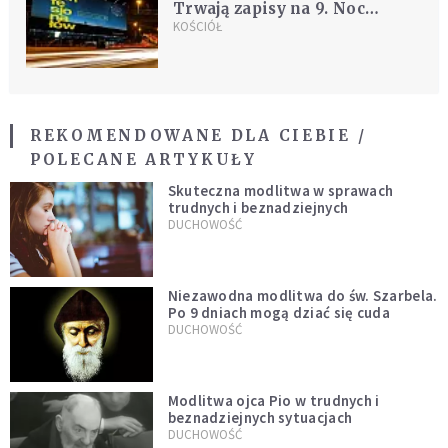
Trwają zapisy na 9. Noc
Konfesjonałów
KOŚCIÓŁ
REKOMENDOWANE DLA CIEBIE /
POLECANE ARTYKUŁY
Skuteczna modlitwa w sprawach
trudnych i beznadziejnych
DUCHOWOŚĆ
Niezawodna modlitwa do św. Szarbela.
Po 9 dniach mogą dziać się cuda
DUCHOWOŚĆ
Modlitwa ojca Pio w trudnych i
beznadziejnych sytuacjach
DUCHOWOŚĆ