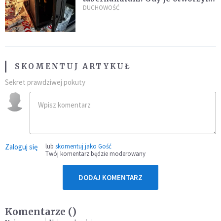
"zapach świeżego chleba
DUCHOWOŚĆ
zdominował smród spalenizny"
SKOMENTUJ ARTYKUŁ
Sekret prawdziwej pokuty
Zaloguj się
lub
skomentuj jako Gość
Twój komentarz będzie moderowany
DODAJ KOMENTARZ
Komentarze (
)