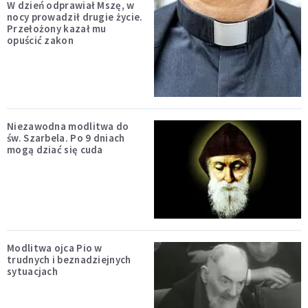
W dzień odprawiał Mszę, w
nocy prowadził drugie życie.
Przełożony kazał mu
opuścić zakon
Niezawodna modlitwa do
św. Szarbela. Po 9 dniach
mogą dziać się cuda
Modlitwa ojca Pio w
trudnych i beznadziejnych
sytuacjach