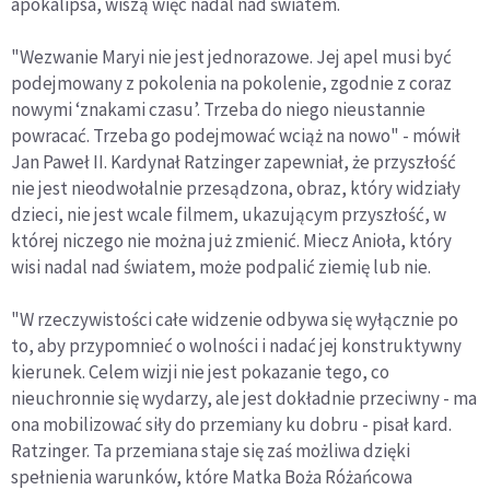
apokalipsa, wiszą więc nadal nad światem.
"Wezwanie Maryi nie jest jednorazowe. Jej apel musi być
podejmowany z pokolenia na pokolenie, zgodnie z coraz
nowymi ‘znakami czasu’. Trzeba do niego nieustannie
powracać. Trzeba go podejmować wciąż na nowo" - mówił
Jan Paweł II. Kardynał Ratzinger zapewniał, że przyszłość
nie jest nieodwołalnie przesądzona, obraz, który widziały
dzieci, nie jest wcale filmem, ukazującym przyszłość, w
której niczego nie można już zmienić. Miecz Anioła, który
wisi nadal nad światem, może podpalić ziemię lub nie.
"W rzeczywistości całe widzenie odbywa się wyłącznie po
to, aby przypomnieć o wolności i nadać jej konstruktywny
kierunek. Celem wizji nie jest pokazanie tego, co
nieuchronnie się wydarzy, ale jest dokładnie przeciwny - ma
ona mobilizować siły do przemiany ku dobru - pisał kard.
Ratzinger. Ta przemiana staje się zaś możliwa dzięki
spełnienia warunków, które Matka Boża Różańcowa