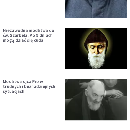
Niezawodna modlitwa do
św. Szarbela. Po 9 dniach
mogą dziać się cuda
Modlitwa ojca Pio w
trudnych i beznadziejnych
sytuacjach