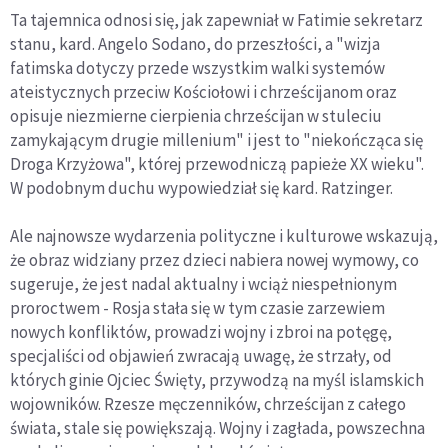
Ta tajemnica odnosi się, jak zapewniał w Fatimie sekretarz
stanu, kard. Angelo Sodano, do przeszłości, a "wizja
fatimska dotyczy przede wszystkim walki systemów
ateistycznych przeciw Kościołowi i chrześcijanom oraz
opisuje niezmierne cierpienia chrześcijan w stuleciu
zamykającym drugie millenium" i jest to "niekończąca się
Droga Krzyżowa", której przewodniczą papieże XX wieku".
W podobnym duchu wypowiedział się kard. Ratzinger.
Ale najnowsze wydarzenia polityczne i kulturowe wskazują,
że obraz widziany przez dzieci nabiera nowej wymowy, co
sugeruje, że jest nadal aktualny i wciąż niespełnionym
proroctwem - Rosja stała się w tym czasie zarzewiem
nowych konfliktów, prowadzi wojny i zbroi na potęgę,
specjaliści od objawień zwracają uwagę, że strzały, od
których ginie Ojciec Święty, przywodzą na myśl islamskich
wojowników. Rzesze męczenników, chrześcijan z całego
świata, stale się powiększają. Wojny i zagłada, powszechna