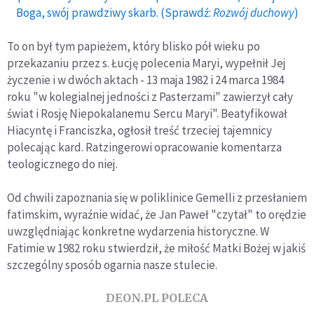
Boga, swój prawdziwy skarb. (Sprawdź:
Rozwój duchowy
)
To on był tym papieżem, który blisko pół wieku po
przekazaniu przez s. Łucję polecenia Maryi, wypełnił Jej
życzenie i w dwóch aktach - 13 maja 1982 i 24 marca 1984
roku "w kolegialnej jedności z Pasterzami" zawierzył cały
świat i Rosję Niepokalanemu Sercu Maryi". Beatyfikował
Hiacyntę i Franciszka, ogłosił treść trzeciej tajemnicy
polecając kard. Ratzingerowi opracowanie komentarza
teologicznego do niej.
Od chwili zapoznania się w poliklinice Gemelli z przesłaniem
fatimskim, wyraźnie widać, że Jan Paweł "czytał" to orędzie
uwzględniając konkretne wydarzenia historyczne. W
Fatimie w 1982 roku stwierdził, że miłość Matki Bożej w jakiś
szczególny sposób ogarnia nasze stulecie.
DEON.PL POLECA