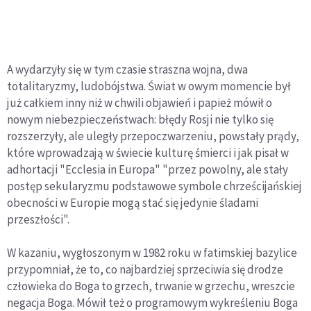
A wydarzyły się w tym czasie straszna wojna, dwa
totalitaryzmy, ludobójstwa. Świat w owym momencie był
już całkiem inny niż w chwili objawień i papież mówił o
nowym niebezpieczeństwach: błędy Rosji nie tylko się
rozszerzyły, ale uległy przepoczwarzeniu, powstały prądy,
które wprowadzają w świecie kulturę śmierci i jak pisał w
adhortacji "Ecclesia in Europa" "przez powolny, ale stały
postęp sekularyzmu podstawowe symbole chrześcijańskiej
obecności w Europie mogą stać się jedynie śladami
przeszłości".
W kazaniu, wygłoszonym w 1982 roku w fatimskiej bazylice
przypomniał, że to, co najbardziej sprzeciwia się drodze
człowieka do Boga to grzech, trwanie w grzechu, wreszcie
negacja Boga. Mówił też o programowym wykreśleniu Boga