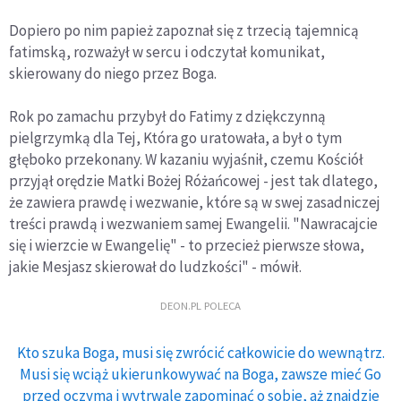
Dopiero po nim papież zapoznał się z trzecią tajemnicą
fatimską, rozważył w sercu i odczytał komunikat,
skierowany do niego przez Boga.
Rok po zamachu przybył do Fatimy z dziękczynną
pielgrzymką dla Tej, Która go uratowała, a był o tym
głęboko przekonany. W kazaniu wyjaśnił, czemu Kościół
przyjął orędzie Matki Bożej Różańcowej - jest tak dlatego,
że zawiera prawdę i wezwanie, które są w swej zasadniczej
treści prawdą i wezwaniem samej Ewangelii. "Nawracajcie
się i wierzcie w Ewangelię" - to przecież pierwsze słowa,
jakie Mesjasz skierował do ludzkości" - mówił.
DEON.PL POLECA
Kto szuka Boga, musi się zwrócić całkowicie do wewnątrz.
Musi się wciąż ukierunkowywać na Boga, zawsze mieć Go
przed oczyma i wytrwale zapominać o sobie, aż znajdzie