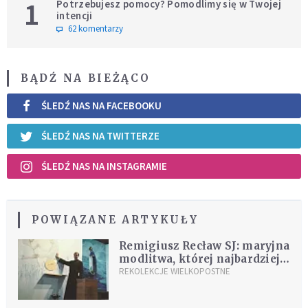
1
Potrzebujesz pomocy? Pomodlimy się w Twojej
intencji
62 komentarzy
BĄDŹ NA BIEŻĄCO
ŚLEDŹ NAS NA FACEBOOKU
ŚLEDŹ NAS NA TWITTERZE
ŚLEDŹ NAS NA INSTAGRAMIE
POWIĄZANE ARTYKUŁY
Remigiusz Recław SJ: maryjna
modlitwa, której najbardziej
boi się szatan
REKOLEKCJE WIELKOPOSTNE