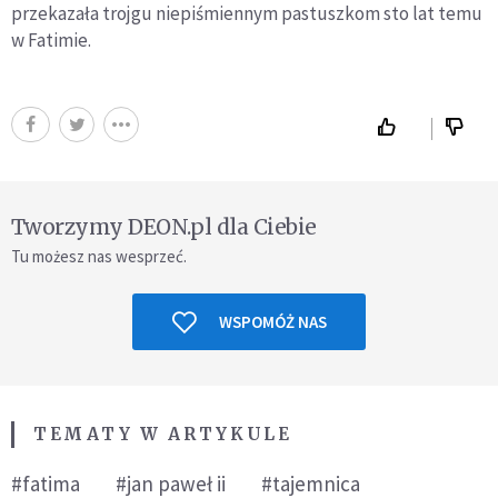
przekazała trojgu niepiśmiennym pastuszkom sto lat temu
w Fatimie.
Tworzymy DEON.pl dla Ciebie
Tu możesz nas wesprzeć.
WSPOMÓŻ NAS
TEMATY W ARTYKULE
#fatima
#jan paweł ii
#tajemnica