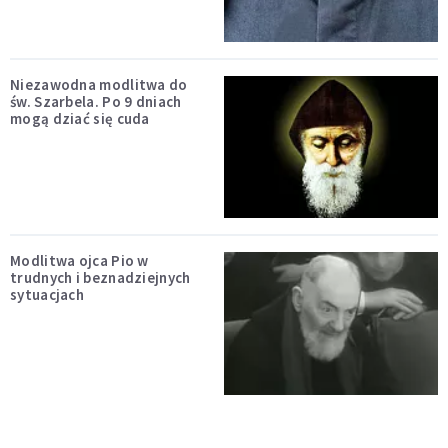
Niezawodna modlitwa do
św. Szarbela. Po 9 dniach
mogą dziać się cuda
Modlitwa ojca Pio w
trudnych i beznadziejnych
sytuacjach