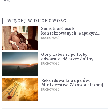
WIĘCEJ W:
DUCHOWOŚĆ
Samotność osób
konsekrowanych. Kapucyn:
Życie w pojedynkę rzadko jest
DUCHOWOŚĆ
sielanką
Góry Tabor są po to, by
odważnie iść przez doliny
DUCHOWOŚĆ
Rekordowa fala upałów.
Ministerstwo Zdrowia alarmuje
po doświadczeniach z czerwca
DUCHOWOŚĆ