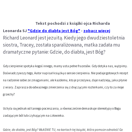
Tekst pochodzi z książki ojca Richarda
Leonarda SJ
"Gdzie do diabła jest Bóg"
-
zobacz więcej
Richard Leonard jest jezuitą. Kiedy jego dwudziestoletnia
siostra, Tracey, została sparaliżowana, matka zadała mu
dramatyczne pytanie: Gdzie, do diabła, jest Bóg?
Gdy cierpienie spotyka kogoś innego, mamy usta pełne frazesów. Gdy dotyka nas, wątpimy.
Doświadczywszy tego, Autor napisał książkę o sensie cierpienia. Nie podaje gotowych recept
na radzenie sobie ze zmaganiami, ale każdemu, kto je przeżywa, daje nadzieję, jaka płynie
z wiary. Zaprasza do odważnego zmierzenia się z dręczącymi rozterkami, czy to za moje
grzechy?
Uchyla się jednak od taniego pocieszania, a równocześnie demaskuje stereotypy o Bogu
zadającym ból lub czyhającym na człowieka.
Gdzie, do diabła, jest Bóg? WŁAŚNIE TU, na kartach tej książki, która pomoże odnaleźć Go