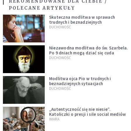
REKOMENDOWANE DLA CIEBIE /
POLECANE ARTYKUŁY
Skuteczna modlitwa w sprawach
trudnych i beznadziejnych
DUCHOWOŚĆ
Niezawodna modlitwa do św. Szarbela.
Po 9 dniach mogą dziać się cuda
DUCHOWOŚĆ
Modlitwa ojca Pio w trudnych i
beznadziejnych sytuacjach
DUCHOWOŚĆ
„Autentyczność się nie niesie”.
Katoliczki o presji i sile social mediów
WIARA