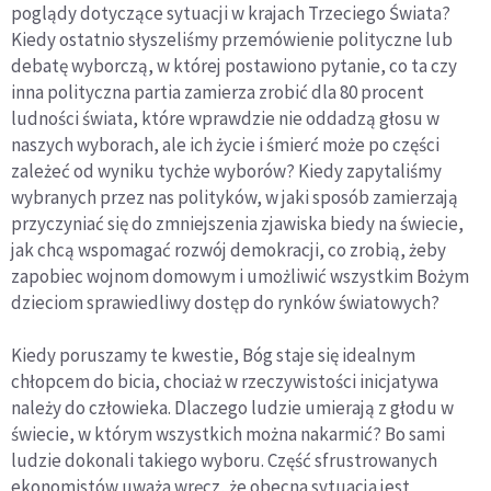
poglądy dotyczące sytuacji w krajach Trzeciego Świata?
Kiedy ostatnio słyszeliśmy przemówienie polityczne lub
debatę wyborczą, w której postawiono pytanie, co ta czy
inna polityczna partia zamierza zrobić dla 80 procent
ludności świata, które wprawdzie nie oddadzą głosu w
naszych wyborach, ale ich życie i śmierć może po części
zależeć od wyniku tychże wyborów? Kiedy zapytaliśmy
wybranych przez nas polityków, w jaki sposób zamierzają
przyczyniać się do zmniejszenia zjawiska biedy na świecie,
jak chcą wspomagać rozwój demokracji, co zrobią, żeby
zapobiec wojnom domowym i umożliwić wszystkim Bożym
dzieciom sprawiedliwy dostęp do rynków światowych?
Kiedy poruszamy te kwestie, Bóg staje się idealnym
chłopcem do bicia, chociaż w rzeczywistości inicjatywa
należy do człowieka. Dlaczego ludzie umierają z głodu w
świecie, w którym wszystkich można nakarmić? Bo sami
ludzie dokonali takiego wyboru. Część sfrustrowanych
ekonomistów uważa wręcz, że obecna sytuacja jest