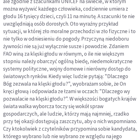
ale zgodnie z szacunkami UNICEF na świecie, w którym
można wyżywić każdego człowieka, codziennie umiera z
głodu 16 tysięcy dzieci, czyli 11 na minutę. A szacunki te nie
uwzględniają osób dorosłych. Oto wyraźny przykład
sytuacji, w której zło moralne przechodzi w zło fizyczne i to
nie tylko w odniesieniu do pogody. Przyczyną niedoboru
żywności nie są już wyłącznie susze i powodzie. Zdaniem
FAO winą za klęski głodu w równym, o ile nie większym
stopniu należy obarczyć ogólną biedę, niedemokratyczne
systemy polityczne, wojny domowe i nierówny dostęp do
światowych rynków. Kiedy więc ludzie pytają: "Dlaczego
Bóg zezwala na klęski głodu?", wyobrażam sobie, że On
kręci głową i odpowiada ze łzami w oczach: "Dlaczego wy
pozwalacie na klęski głodu?". W większości bogatych krajów
świata walka wyborcza toczy się wokół spraw
gospodarczych, ale ludzie, którzy mają najmniej, rzadko
przy tej okazji dostępują zaszczytu, aby o nich wspomniano.
Czy ktokolwiek z czytelników przypomina sobie kandydata,
którego wybrano lub nie wybrano ze względu na jego