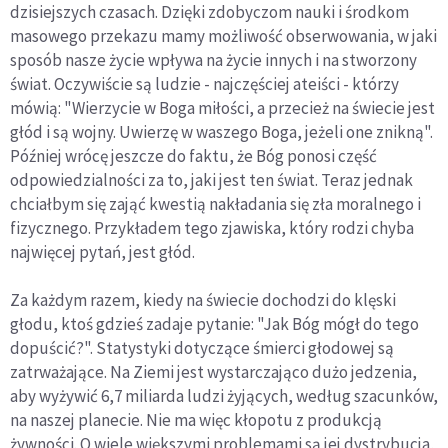
dzisiejszych czasach. Dzięki zdobyczom nauki i środkom
masowego przekazu mamy możliwość obserwowania, w jaki
sposób nasze życie wpływa na życie innych i na stworzony
świat. Oczywiście są ludzie - najczęściej ateiści - którzy
mówią: "Wierzycie w Boga miłości, a przecież na świecie jest
głód i są wojny. Uwierzę w waszego Boga, jeżeli one znikną".
Później wrócę jeszcze do faktu, że Bóg ponosi część
odpowiedzialności za to, jaki jest ten świat. Teraz jednak
chciałbym się zająć kwestią nakładania się zła moralnego i
fizycznego. Przykładem tego zjawiska, który rodzi chyba
najwięcej pytań, jest głód.
Za każdym razem, kiedy na świecie dochodzi do klęski
głodu, ktoś gdzieś zadaje pytanie: "Jak Bóg mógł do tego
dopuścić?". Statystyki dotyczące śmierci głodowej są
zatrważające. Na Ziemi jest wystarczająco dużo jedzenia,
aby wyżywić 6,7 miliarda ludzi żyjących, według szacunków,
na naszej planecie. Nie ma więc kłopotu z produkcją
żywności. O wiele większymi problemami są jej dystrybucja,