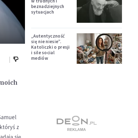
w trudnych i
beznadziejnych
sytuacjach
„Autentyczność
się nie niesie”.
Katoliczki o presji
i sile social
mediów
 moich
 Samuel
któryś z
adają się