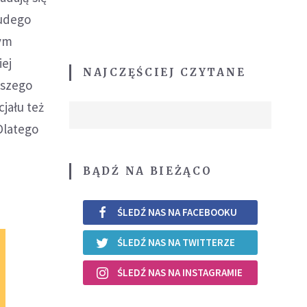
rudego
nym
ej
NAJCZĘŚCIEJ CZYTANE
kszego
cjału też
Dlatego
BĄDŹ NA BIEŻĄCO
ŚLEDŹ NAS NA FACEBOOKU
ŚLEDŹ NAS NA TWITTERZE
ŚLEDŹ NAS NA INSTAGRAMIE