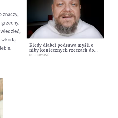
to znaczy,
e grzechy.
 wiedzieć,
zeszkodą
Kiedy diabeł podsuwa myśli o
iebie.
niby koniecznych rzeczach do
zrobienia?
DUCHOWOŚĆ