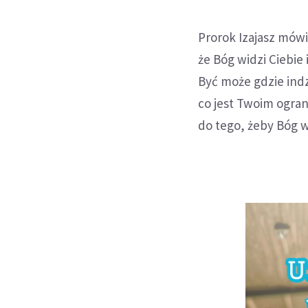
Prorok Izajasz mówił
że Bóg widzi Ciebie 
Być może gdzie indz
co jest Twoim ogra
do tego, żeby Bóg w 