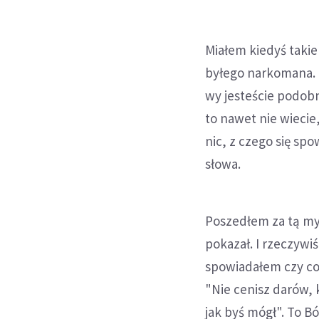
Miałem kiedyś taki
byłego narkomana. Ó
wy jesteście podob
to nawet nie wieci
nic, z czego się sp
słowa.
Poszedłem za tą myś
pokazał. I rzeczywiś
spowiadałem czy co
"Nie cenisz darów, k
jak byś mógł". To B