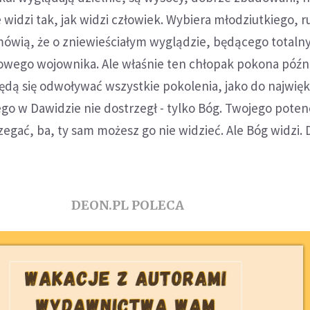
e widzi tak, jak widzi człowiek. Wybiera młodziutkiego, 
mówią, że o zniewieściałym wyglądzie, będącego total
wego wojownika. Ale właśnie ten chłopak pokona późni
 będą się odwoływać wszystkie pokolenia, jako do najwię
tego w Dawidzie nie dostrzegł - tylko Bóg. Twojego poten
zegać, ba, ty sam możesz go nie widzieć. Ale Bóg widzi. 
DEON.PL POLECA