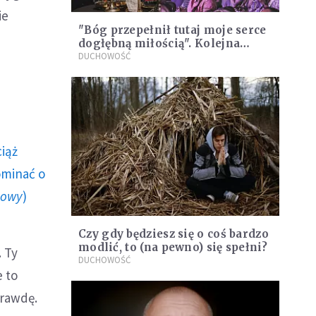
ie
"Bóg przepełnił tutaj moje serce
dogłębną miłością". Kolejna
Strefa Zero już w ten weekend
DUCHOWOŚĆ
ciąż
ominać o
howy
)
Czy gdy będziesz się o coś bardzo
modlić, to (na pewno) się spełni?
. Ty
DUCHOWOŚĆ
e to
prawdę.