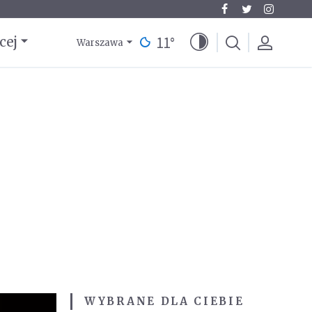
11
°
cej
Warszawa
WYBRANE DLA CIEBIE