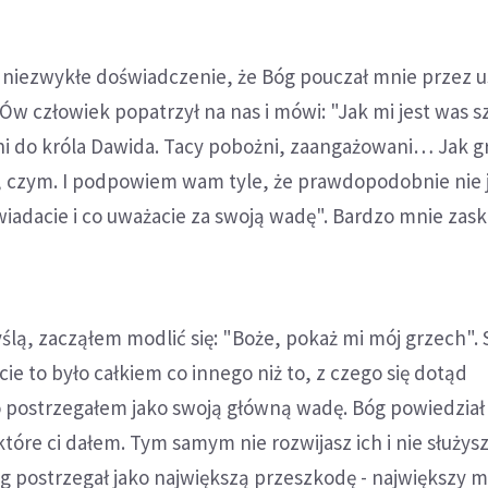
e niezwykłe doświadczenie, że Bóg pouczał mnie przez u
w człowiek popatrzył na nas i mówi: "Jak mi jest was s
ni do króla Dawida. Tacy pobożni, zaangażowani… Jak g
e, czym. I podpowiem wam tyle, że prawdopodobnie nie j
owiadacie i co uważacie za swoją wadę". Bardzo mnie zask
lą, zacząłem modlić się: "Boże, pokaż mi mój grzech".
cie to było całkiem co innego niż to, z czego się dotąd
 postrzegałem jako swoją główną wadę. Bóg powiedział 
tóre ci dałem. Tym samym nie rozwijasz ich i nie służysz
óg postrzegał jako największą przeszkodę - największy m