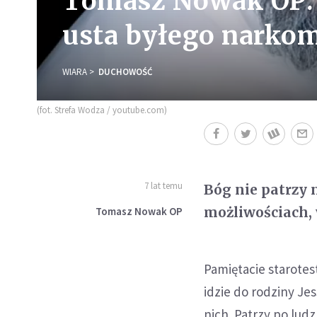
Tomasz Nowak OP: 
usta byłego narko
WIARA
DUCHOWOŚĆ
(fot. Strefa Wodza / youtube.com)
7 lat temu
Bóg nie patrzy 
możliwościach,
Tomasz Nowak OP
Pamiętacie starote
idzie do rodziny Jes
nich. Patrzy po lud