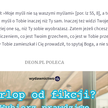
: »Moje myśli nie są waszymi myślami« [por. Iz 55, 8], a 
i myśli o Tobie inaczej niż Ty sam. Inaczej też widzi Twoj
iej one są, niż Ty sobie wyobrażasz. Zatem jeżeli chcesz
niczeniem, co jest Twoim grzechem, co jest w Tobie pr
Tobie zamieszkał i Cię prowadził, to spytaj Boga, a nie s
DEON.PL POLECA