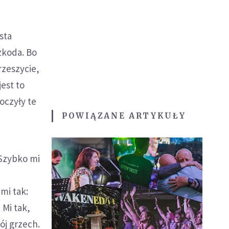
sta
zkoda. Bo
rzeszycie,
est to
oczyły te
POWIĄZANE ARTYKUŁY
 Szybko mi
mi tak:
 Mi tak,
ój grzech.