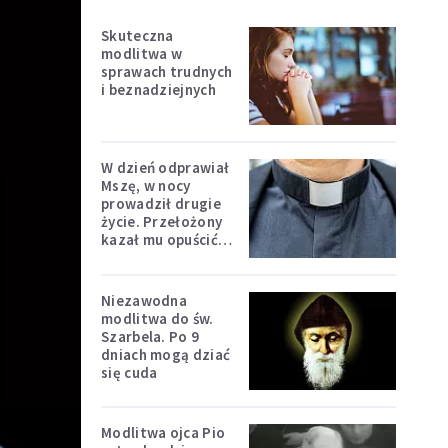
Skuteczna
modlitwa w
sprawach trudnych
i beznadziejnych
W dzień odprawiał
Mszę, w nocy
prowadził drugie
życie. Przełożony
kazał mu opuścić
zakon
Niezawodna
modlitwa do św.
Szarbela. Po 9
dniach mogą dziać
się cuda
Modlitwa ojca Pio