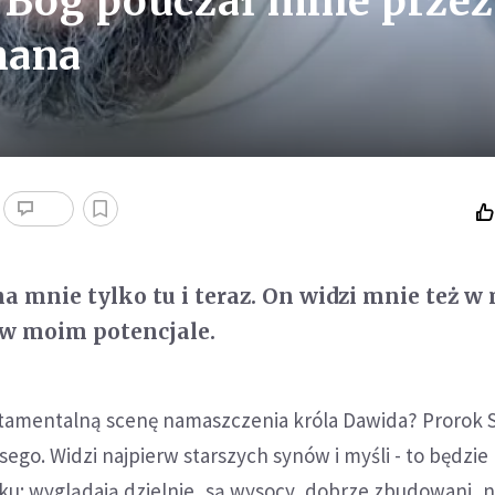
Bóg pouczał mnie przez
mana
na mnie tylko tu i teraz. On widzi mnie też w
 w moim potencjale.
stamentalną scenę namaszczenia króla Dawida? Prorok
sego. Widzi najpierw starszych synów i myśli - to będzie 
zku: wyglądają dzielnie, są wysocy, dobrze zbudowani, n